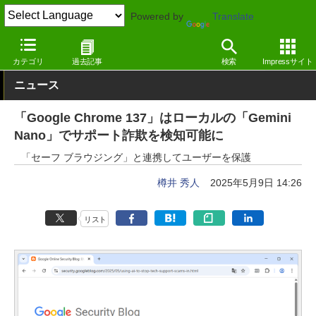
Powered by
Translate
窓の杜
インターネット
Webブラウザー
Windows
カテゴリ
過去記事
検索
Impressサイト
ニュース
「Google Chrome 137」はローカルの「Gemini
Nano」でサポート詐欺を検知可能に
「セーフ ブラウジング」と連携してユーザーを保護
樽井 秀人
2025年5月9日 14:26
リスト