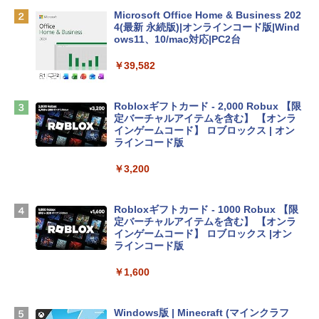
￥162,598
Microsoft Office Home & Business 202
4(最新 永続版)|オンラインコード版|Wind
ows11、10/mac対応|PC2台
tomtoc 360°保護 15.6 16インチ パソコ
ンケース Dell NEC Lavie ASUS HP dyna
￥39,582
book Lenovo対応
￥2,952
Robloxギフトカード - 2,000 Robux 【限
定バーチャルアイテムを含む】 【オンラ
インゲームコード】 ロブロックス | オン
Apple 2026 MacBook Air M5チップ搭載
ラインコード版
13インチノートブック：AIとApple Intell
igence、13.6インチLiquid Retinaディ
￥3,200
スプレイ、16GBユニファイドメモリ、1
TB SSDストレージ、12MPセンターフレ
ームカメラ、日本語キーボード、Touch I
Robloxギフトカード - 1000 Robux 【限
D - シルバー
定バーチャルアイテムを含む】 【オンラ
インゲームコード】 ロブロックス |オン
￥261,414
ラインコード版
￥1,600
【Amazon.co.jp限定】 HP ノートパソコ
ン 15-fd 15.6インチ 16GBメモリ 512GB
SSD インテル Core 5
Windows版 | Minecraft (マインクラフ