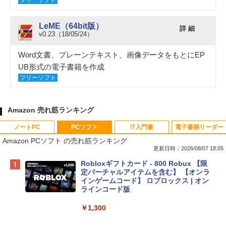
フリーソフト
LeME（64bit版）
詳 細
v0.23（18/05/24）
Word文書、プレーンテキスト、画像データをもとにEP
UB形式の電子書籍を作成
フリーソフト
Amazon 売れ筋ランキング
ノートPC
PCソフト
IT入門書
電子書籍リーダー
Amazon PCソフト の売れ筋ランキング
更新日時：2026/08/07 18:05
Apple 2026 MacBook Neo A18 Proチッ
Robloxギフトカード - 800 Robux 【限
プ搭載13インチノートブック：AIとAppl
定バーチャルアイテムを含む】 【オンラ
e Intelligence、Liquid Retinaディスプ
インゲームコード】 ロブロックス | オン
レイ、8GBメモリ、512GB SSD、1080p
ラインコード版
FaceTime HDカメラ、Touch ID - インデ
ィゴ + 3年延長 AppleCare+ for 13インチ
￥1,300
MacBook Neo(A18 Pro)|ダウンロード版