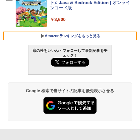
ト): Java & Bedrock Edition | オンライ
￥129,800
ンコード版
￥3,600
FMV ノートパソコン WE1-K3 (MS 365 P
ersonal/Copilotキー搭載/Win 11/15.6型/
Core i5/16GB/SSD 512GB/ホワイト) FM
Amazonランキングをもっと見る
VWK3E15W_AZ
窓の杜をいいね・フォローして最新記事をチ
￥139,880
ェック！
生成AIパスポート公式テキスト 第４版
Amazon Kindle Paperwhite (16GB) 7イ
ンチディスプレイ、色調調節ライト、12
週間持続バッテリー、広告なし、ブラッ
￥1,766
ク
￥22,980
Google 検索で当サイトの記事を優先表示させる
AIイラスト表現辞典: 思い通りの絵を引き
出す プロンプトの言葉 AI画像生成シリー
Amazon Kindle - 目に優しい、かさばら
ズ (はぴーイラストLabo)
ない、大きな画面で読みやすい、6週間持
続バッテリー、6インチディスプレイ電子
書籍リーダー、ブラック、16GB、広告な
￥480
し
￥16,980