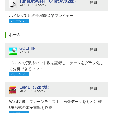
TuneBrowser（64bit AVX2版）
詳 細
v4.4.0（18/05/24）
ハイレゾ対応の高機能音楽プレイヤー
フリーソフト
ホーム
GOLFile
詳 細
v7.5.0
ゴルフの打数やパット数を記録し、データをグラフ化し
て分析できるソフト
フリーソフト
LeME（32bit版）
詳 細
v0.23（18/05/24）
Word文書、プレーンテキスト、画像データをもとにEP
UB形式の電子書籍を作成