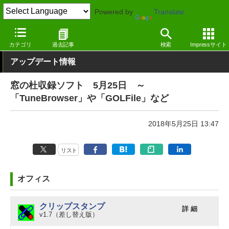
Powered by
Translate
窓の杜
その他の話題
トピック
アップデート
カテゴリ
過去記事
検索
Impressサイト
アップデート情報
窓の杜収録ソフト 5月25日 ～
「TuneBrowser」や「GOLFile」など
2018年5月25日 13:47
リスト
オフィス
クリップスタンプ
詳 細
v1.7（差し替え版）