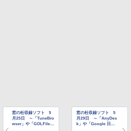
￥32,980
Amazon Kindle Colorsoft | 16GBストレ
ージ、防水、7インチカラーディスプレ
イ、色調調節ライト、最大8週間持続バッ
テリー、広告無し、ブラック (2025年発
売)
￥39,980
New Amazon Kindle Scribe Colorsoft |
11インチカラーディスプレイ、64GBスト
レージ、ノート機能搭載、明るさ自動調
整、色調調節ライト、プレミアムペン付
き、グラファイト
￥115,980
窓の杜収録ソフト 5
窓の杜収録ソフト 5
月25日 ～「TuneBro
月29日 ～「AnyDes
wser」や「GOLFile」
k」や「Google 日本
など
語入力」など