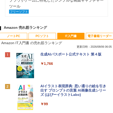
ブラウザゲームに特化したシンプルな画面キャプチャー
ツール
フリーソフト
Amazon 売れ筋ランキング
ノートPC
PCソフト
IT入門書
電子書籍リーダー
Amazon IT入門書 の売れ筋ランキング
更新日時：2026/08/06 06:05
Apple 2026 MacBook Neo A18 Proチッ
Xbox プリペイドカード 10,000円 デジタ
生成AIパスポート公式テキスト 第４版
プ搭載13インチノートブック：AIとAppl
ルコード 【旧 Xbox ギフトカード】 [オ
e Intelligenceのために設計、Liquid Ret
ンラインコード]
￥1,766
inaディスプレイ、8GBユニファイドメモ
リ、512GB SSDストレージ、1080p Fac
￥10,000
eTime HDカメラ、Touch ID - インディ
ゴ
AIイラスト表現辞典: 思い通りの絵を引き
Robloxギフトカード - 800 Robux 【限
￥137,800
出す プロンプトの言葉 AI画像生成シリー
定バーチャルアイテムを含む】 【オンラ
ズ (はぴーイラストLabo)
インゲームコード】 ロブロックス | オン
ラインコード版
tomtoc 360°保護 15.6 16インチ パソコ
￥99
ンケース Dell NEC Lavie ASUS HP dyna
￥1,300
book Lenovo対応