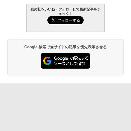
ersonal/Copilotキー搭載/Win 11/15.6型/
Core i5/16GB/SSD 512GB/ホワイト) FM
窓の杜をいいね・フォローして最新記事をチ
VWK3E15W_AZ
ェック！
Amazon Kindle Paperwhite (16GB) 7イ
￥119,800
ンチディスプレイ、色調調節ライト、12
週間持続バッテリー、広告なし、ブラッ
ク
￥27,980
Google 検索で当サイトの記事を優先表示させる
Amazon Kindle - 目に優しい、かさばら
ない、大きな画面で読みやすい、6週間持
続バッテリー、6インチディスプレイ電子
書籍リーダー、ブラック、16GB、広告な
し
￥19,980
Kindle Paperwhite シグニチャーエディ
ション (32GB) 7インチディスプレイ、明
るさ自動調整、色調調節ライト、12週間
持続バッテリー、広告なし、メタリック
ブラック