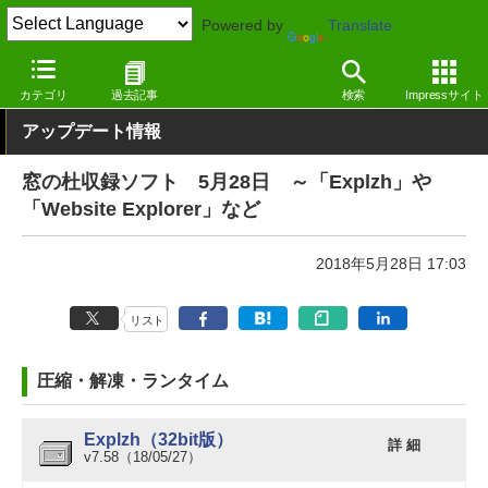
Powered by
Translate
窓の杜
その他の話題
トピック
アップデート
カテゴリ
過去記事
検索
Impressサイト
アップデート情報
窓の杜収録ソフト 5月28日 ～「Explzh」や
「Website Explorer」など
2018年5月28日 17:03
リスト
圧縮・解凍・ランタイム
Explzh（32bit版）
詳 細
v7.58（18/05/27）