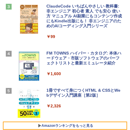
ClaudeCode いちばんやさしい 教科書:
￥2,952
非エンジニア 初心者 素人 でも安心 使い
Microsoft Office Home & Business 202
方 マニュアル AI副業にもコンテンツ作成
4(最新 永続版)|オンラインコード版|Wind
にもKindle出版にも！ 非エンジニアのた
ows11、10/mac対応|PC2台
めのAIコーディング入門シリーズ
Apple 2026 MacBook Air M5チップ搭載
13インチノートブック：AIとApple Intell
￥39,582
igence、13.6インチLiquid Retinaディ
￥99
スプレイ、24GBユニファイドメモリ、1
TB SSD、12MPセンターフレームカメ
Robloxギフトカード - 2,000 Robux 【限
ラ、Touch ID - スカイブルー + 3年延長
FM TOWNS ハイパー・カタログ: 本体ハ
定バーチャルアイテムを含む】 【オンラ
AppleCare+ for 13インチMacBook Air
ードウェア・市販ソフトウェアのパーフ
インゲームコード】 ロブロックス | オン
(M5)|ダウンロード版
ェクトリストと最新エミュレータ紹介
ラインコード版
￥331,701
￥1,600
￥3,200
【Amazon.co.jp限定】 HP ノートパソコ
1冊ですべて身につくHTML & CSSとWe
Robloxギフトカード - 1000 Robux 【限
ン 15-fd 15.6インチ 16GBメモリ 512GB
bデザイン入門講座［第2版］
定バーチャルアイテムを含む】 【オンラ
SSD インテル Core 5
インゲームコード】 ロブロックス |オン
ラインコード版
￥2,326
￥129,800
￥1,600
FMV ノートパソコン WE1-K3 (MS 365 P
Amazonランキングをもっと見る