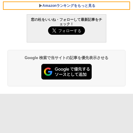
Amazonランキングをもっと見る
窓の杜をいいね・フォローして最新記事をチ
ェック！
Robloxギフトカード - 800 Robux 【限
生成AIパスポート公式テキスト 第４版
Amazon Kindle Paperwhite (16GB) 7イ
定バーチャルアイテムを含む】 【オンラ
ンチディスプレイ、色調調節ライト、12
インゲームコード】 ロブロックス | オン
週間持続バッテリー、広告なし、ブラッ
￥1,766
ラインコード版
ク
￥1,300
￥22,980
Google 検索で当サイトの記事を優先表示させる
AIイラスト表現辞典: 思い通りの絵を引き
出す プロンプトの言葉 AI画像生成シリー
Robloxギフトカード - 1000 Robux 【限
Amazon Kindle - 目に優しい、かさばら
ズ (はぴーイラストLabo)
定バーチャルアイテムを含む】 【オンラ
ない、大きな画面で読みやすい、6週間持
インゲームコード】 ロブロックス |オン
続バッテリー、6インチディスプレイ電子
ラインコード版
書籍リーダー、マッチャ、16GB、広告な
￥480
し
￥1,600
￥16,980
ClaudeCode いちばんやさしい 教科書:
非エンジニア 初心者 素人 でも安心 使い
方 マニュアル AI副業にもコンテンツ作成
Microsoft Office Home & Business 202
にもKindle出版にも！ 非エンジニアのた
4(最新 永続版)|オンラインコード版|Wind
Kindle Paperwhite シグニチャーエディ
めのAIコーディング入門シリーズ
ows11、10/mac対応|PC2台
ション (32GB) 7インチディスプレイ、明
るさ自動調整、色調調節ライト、12週間