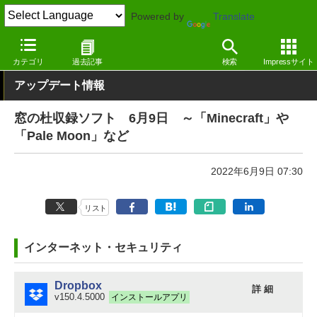
Powered by
Translate
窓の杜
その他の話題
トピック
アップデート
カテゴリ
過去記事
検索
Impressサイト
アップデート情報
窓の杜収録ソフト 6月9日 ～「Minecraft」や
「Pale Moon」など
2022年6月9日 07:30
リスト
インターネット・セキュリティ
Dropbox
詳 細
v150.4.5000
インストールアプリ