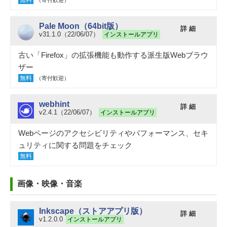
無料
（寄付歓迎）
Pale Moon（64bit版）
詳 細
v31.1.0（22/06/07）
インストールアプリ
古い「Firefox」の拡張機能も動作する派生版Webブラウ
ザー
無料
（寄付歓迎）
webhint
詳 細
v2.4.1（22/06/07）
インストールアプリ
Webページのアクセシビリティやパフォーマンス、セキ
ュリティに関する問題をチェック
無料
画像・映像・音楽
Inkscape（ストアアプリ版）
詳 細
v1.2.0.0
インストールアプリ