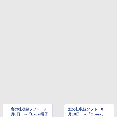
持続バッテリー、広告なし、メタリック
￥99
￥39,582
ブラック
￥27,980
1冊ですべて身につくHTML & CSSとWe
Robloxギフトカード - 2,000 Robux 【限
bデザイン入門講座［第2版］
定バーチャルアイテムを含む】 【オンラ
インゲームコード】 ロブロックス | オン
ラインコード版
Amazon Kindle Colorsoft | 16GBストレ
￥1,292
ージ、防水、7インチカラーディスプレ
イ、色調調節ライト、最大8週間持続バッ
￥3,200
テリー、広告無し、ブラック (2025年発
売)
FM TOWNS ハイパー・カタログ: 本体ハ
ードウェア・市販ソフトウェアのパーフ
Windows版 | Minecraft (マインクラフ
￥31,980
ェクトリストと最新エミュレータ紹介
ト): Java & Bedrock Edition | オンライ
ンコード版
￥1,600
New Amazon Kindle Scribe Colorsoft |
￥3,600
11インチカラーディスプレイ、64GBスト
レージ、ノート機能搭載、明るさ自動調
整、色調調節ライト、プレミアムペン付
き、グラファイト
￥115,980
窓の杜収録ソフト 6
窓の杜収録ソフト 6
月8日 ～「Excel電子
月10日 ～「Opera」