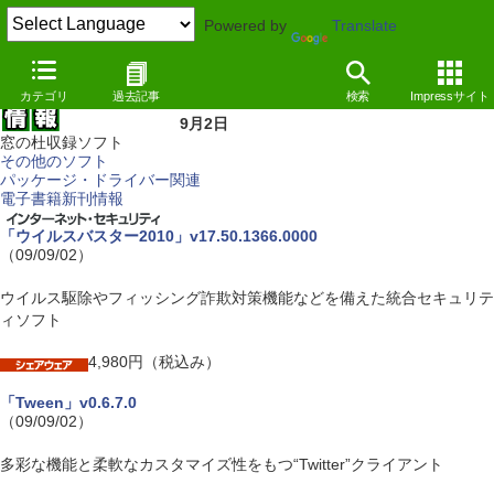
Powered by
Translate
カテゴリ
過去記事
検索
Impressサイト
9月2日
窓の杜収録ソフト
その他のソフト
パッケージ・ドライバー関連
電子書籍新刊情報
「ウイルスバスター2010」v17.50.1366.0000
（09/09/02）
ウイルス駆除やフィッシング詐欺対策機能などを備えた統合セキュリテ
ィソフト
4,980円（税込み）
「Tween」v0.6.7.0
（09/09/02）
多彩な機能と柔軟なカスタマイズ性をもつ“Twitter”クライアント