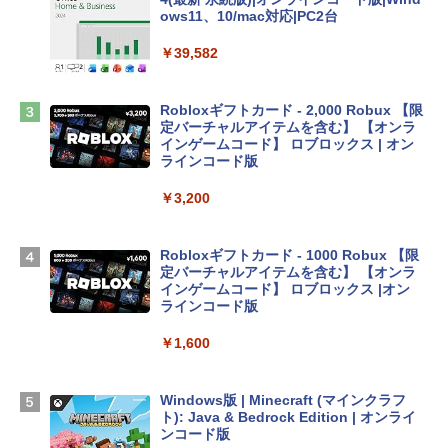
ows11、10/mac対応|PC2台
tomtoc 360°保護 15.6 16インチ パソコ
ンケース Dell NEC Lavie ASUS HP dyna
￥39,582
book Lenovo対応
￥2,952
Robloxギフトカード - 2,000 Robux 【限
定バーチャルアイテムを含む】 【オンラ
インゲームコード】 ロブロックス | オン
Apple 2026 MacBook Air M5チップ搭載
ラインコード版
13インチノートブック：AIとApple Intell
igence、13.6インチLiquid Retinaディ
￥3,200
スプレイ、16GBユニファイドメモリ、1
TB SSDストレージ、12MPセンターフレ
ームカメラ、日本語キーボード、Touch I
Robloxギフトカード - 1000 Robux 【限
D - シルバー
定バーチャルアイテムを含む】 【オンラ
インゲームコード】 ロブロックス |オン
￥261,414
ラインコード版
￥1,600
【Amazon.co.jp限定】 HP ノートパソコ
ン 15-fd 15.6インチ 16GBメモリ 512GB
SSD インテル Core 5
Windows版 | Minecraft (マインクラフ
ト): Java & Bedrock Edition | オンライ
￥129,800
ンコード版