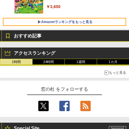
￥3,600
FMV ノートパソコン WE1-K3 (MS 365 P
ersonal/Copilotキー搭載/Win 11/15.6型/
Core i5/16GB/SSD 512GB/ホワイト) FM
Amazonランキングをもっと見る
VWK3E15W_AZ
おすすめ記事
￥139,880
生成AIパスポート公式テキスト 第４版
Amazon Kindle Paperwhite (16GB) 7イ
ンチディスプレイ、色調調節ライト、12
アクセスランキング
週間持続バッテリー、広告なし、ブラッ
￥1,766
ク
1時間
24時間
1週間
1カ月
￥22,980
もっと見る
AIイラスト表現辞典: 思い通りの絵を引き
出す プロンプトの言葉 AI画像生成シリー
Amazon Kindle - 目に優しい、かさばら
窓の杜 をフォローする
ズ (はぴーイラストLabo)
ない、大きな画面で読みやすい、6週間持
続バッテリー、6インチディスプレイ電子
書籍リーダー、ブラック、16GB、広告な
￥480
し
￥16,980
ClaudeCode いちばんやさしい 教科書:
非エンジニア 初心者 素人 でも安心 使い
Special Site
方 マニュアル AI副業にもコンテンツ作成