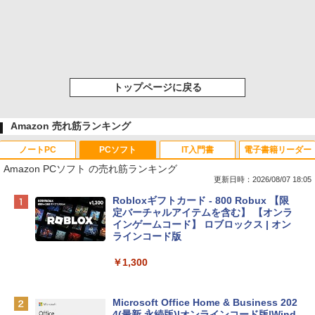
トップページに戻る
Amazon 売れ筋ランキング
ノートPC
PCソフト
IT入門書
電子書籍リーダー
Amazon PCソフト の売れ筋ランキング
更新日時：2026/08/07 18:05
Apple 2026 MacBook Neo A18 Proチッ
Robloxギフトカード - 800 Robux 【限
プ搭載13インチノートブック：AIとAppl
定バーチャルアイテムを含む】 【オンラ
e Intelligence、Liquid Retinaディスプ
インゲームコード】 ロブロックス | オン
レイ、8GBメモリ、512GB SSD、1080p
ラインコード版
FaceTime HDカメラ、Touch ID - インデ
ィゴ + 3年延長 AppleCare+ for 13インチ
￥1,300
MacBook Neo(A18 Pro)|ダウンロード版
￥162,598
Microsoft Office Home & Business 202
4(最新 永続版)|オンラインコード版|Wind