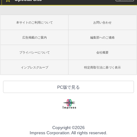
にもKindle出版にも！ 非エンジニアのた
Kindle Paperwhite シグニチャーエディ
めのAIコーディング入門シリーズ
ション (32GB) 7インチディスプレイ、明
るさ自動調整、色調調節ライト、12週間
持続バッテリー、広告なし、メタリック
￥99
本サイトのご利用について
お問い合わせ
ブラック
￥27,980
広告掲載のご案内
編集部へのご連絡
1冊ですべて身につくHTML & CSSとWe
bデザイン入門講座［第2版］
プライバシーについて
会社概要
Amazon Kindle Colorsoft | 16GBストレ
￥1,292
ージ、防水、7インチカラーディスプレ
イ、色調調節ライト、最大8週間持続バッ
インプレスグループ
特定商取引法に基づく表示
テリー、広告無し、ブラック (2025年発
売)
FM TOWNS ハイパー・カタログ: 本体ハ
ードウェア・市販ソフトウェアのパーフ
￥31,980
PC版で見る
ェクトリストと最新エミュレータ紹介
￥1,600
New Amazon Kindle Scribe Colorsoft |
11インチカラーディスプレイ、64GBスト
レージ、ノート機能搭載、明るさ自動調
整、色調調節ライト、プレミアムペン付
き、グラファイト
Copyright ©
2026
Impress Corporation. All rights reserved.
￥115,980