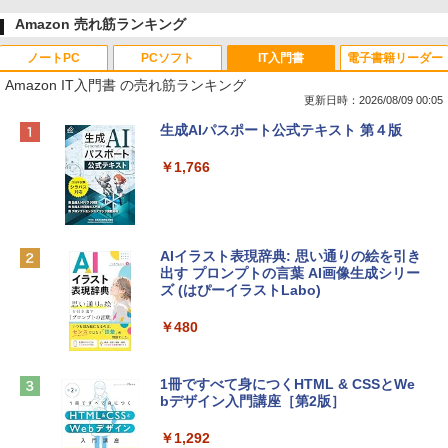
Amazon 売れ筋ランキング
ノートPC
PCソフト
IT入門書
電子書籍リーダー
Amazon IT入門書 の売れ筋ランキング
更新日時：2026/08/09 00:05
Apple 2026 MacBook Neo A18 Proチッ
Robloxギフトカード - 800 Robux 【限
生成AIパスポート公式テキスト 第４版
プ搭載13インチノートブック：AIとAppl
定バーチャルアイテムを含む】 【オンラ
e Intelligenceのために設計、Liquid Ret
インゲームコード】 ロブロックス | オン
￥1,766
inaディスプレイ、8GBユニファイドメモ
ラインコード版
リ、512GB SSDストレージ、1080p Fac
eTime HDカメラ、Touch ID - インディ
￥1,300
ゴ
AIイラスト表現辞典: 思い通りの絵を引き
￥137,800
出す プロンプトの言葉 AI画像生成シリー
Robloxギフトカード - 1000 Robux 【限
ズ (はぴーイラストLabo)
定バーチャルアイテムを含む】 【オンラ
インゲームコード】 ロブロックス |オン
tomtoc 360°保護 15.6 16インチ パソコ
ラインコード版
￥480
ンケース Dell NEC Lavie ASUS HP dyna
book Lenovo対応
￥1,600
1冊ですべて身につくHTML & CSSとWe
￥2,952
bデザイン入門講座［第2版］
Microsoft Office Home & Business 202
4(最新 永続版)|オンラインコード版|Wind
￥1,292