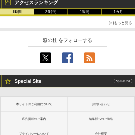
アクセスランキング
続バッテリー、6インチディスプレイ電子
書籍リーダー、マッチャ、16GB、広告な
1時間
24時間
1週間
1カ月
し
もっと見る
￥16,980
窓の杜 をフォローする
Kindle Paperwhite シグニチャーエディ
ション (32GB) 7インチディスプレイ、明
るさ自動調整、色調調節ライト、12週間
持続バッテリー、広告なし、メタリック
ブラック
￥27,980
Special Site
Amazon Kindle Paperwhite (16GB) 7イ
ンチディスプレイ、色調調節ライト、12
週間持続バッテリー、広告なし、ブラッ
本サイトのご利用について
お問い合わせ
ク
￥22,980
広告掲載のご案内
編集部へのご連絡
プライバシーについて
会社概要