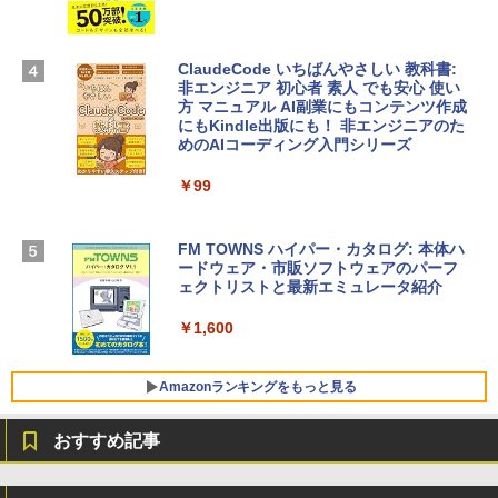
Apple 2026 MacBook Air M5チップ搭載
ows11、10/mac対応|PC2台
13インチノートブック：AIとApple Intell
igence、13.6インチLiquid Retinaディ
￥39,582
スプレイ、16GBユニファイドメモリ、51
ClaudeCode いちばんやさしい 教科書:
2GB SSDストレージ、12MPセンターフ
非エンジニア 初心者 素人 でも安心 使い
レームカメラ、日本語キーボード、Touc
方 マニュアル AI副業にもコンテンツ作成
Robloxギフトカード - 2,000 Robux 【限
h ID - ミッドナイト
にもKindle出版にも！ 非エンジニアのた
定バーチャルアイテムを含む】 【オンラ
めのAIコーディング入門シリーズ
インゲームコード】 ロブロックス | オン
￥224,800
ラインコード版
￥99
￥3,200
【Amazon.co.jp限定】 HP ノートパソコ
ン 15-fd 15.6インチ 16GBメモリ 512GB
FM TOWNS ハイパー・カタログ: 本体ハ
SSD インテル Core 5
ードウェア・市販ソフトウェアのパーフ
Windows版 | Minecraft (マインクラフ
ェクトリストと最新エミュレータ紹介
ト): Java & Bedrock Edition | オンライ
￥129,800
ンコード版
￥1,600
￥3,600
FMV ノートパソコン WE1-K3 (MS 365 P
ersonal/Copilotキー搭載/Win 11/15.6型/
Amazonランキングをもっと見る
Core i5/16GB/SSD 512GB/ホワイト) FM
VWK3E15W_AZ
おすすめ記事
￥139,880
Amazon Kindle - 目に優しい、かさばら
ない、大きな画面で読みやすい、6週間持