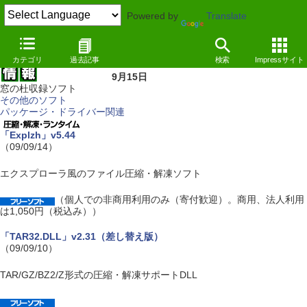
Powered by
Translate
カテゴリ
過去記事
検索
Impressサイト
9月15日
窓の杜収録ソフト
その他のソフト
パッケージ・ドライバー関連
「Explzh」v5.44
（09/09/14）
エクスプローラ風のファイル圧縮・解凍ソフト
（個人での非商用利用のみ（寄付歓迎）。商用、法人利用
は1,050円（税込み））
「TAR32.DLL」v2.31（差し替え版）
（09/09/10）
TAR/GZ/BZ2/Z形式の圧縮・解凍サポートDLL