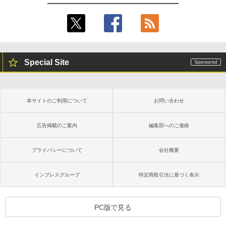
続バッテリー、6インチディスプレイ電子
書籍リーダー、ブラック、16GB、広告な
し
￥16,980
Special Site
Kindle Paperwhite シグニチャーエディ
ション (32GB) 7インチディスプレイ、明
るさ自動調整、色調調節ライト、12週間
持続バッテリー、広告なし、メタリック
本サイトのご利用について
お問い合わせ
ブラック
￥27,980
広告掲載のご案内
編集部へのご連絡
プライバシーについて
会社概要
Amazon Kindle Colorsoft | 16GBストレ
ージ、防水、7インチカラーディスプレ
イ、色調調節ライト、最大8週間持続バッ
インプレスグループ
特定商取引法に基づく表示
テリー、広告無し、ブラック (2025年発
売)
￥31,980
PC版で見る