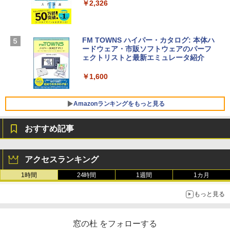
ラインコード版
￥2,326
￥1,600
【Amazon.co.jp限定】 HP ノートパソコ
ン 15-fd 15.6インチ 16GBメモリ 512GB
FM TOWNS ハイパー・カタログ: 本体ハ
SSD インテル Core 5
ードウェア・市販ソフトウェアのパーフ
Windows版 | Minecraft (マインクラフ
ェクトリストと最新エミュレータ紹介
ト): Java & Bedrock Edition | オンライ
￥129,800
ンコード版
￥1,600
￥3,600
FMV ノートパソコン WE1-K3 (MS 365 P
ersonal/Copilotキー搭載/Win 11/15.6型/
Amazonランキングをもっと見る
Core i5/16GB/SSD 512GB/ホワイト) FM
VWK3E15W_AZ
おすすめ記事
￥139,880
Amazon Kindle Paperwhite (16GB) 7イ
ンチディスプレイ、色調調節ライト、12
アクセスランキング
週間持続バッテリー、広告なし、ブラッ
ク
1時間
24時間
1週間
1カ月
￥22,980
もっと見る
Amazon Kindle - 目に優しい、かさばら
窓の杜 をフォローする
ない、大きな画面で読みやすい、6週間持