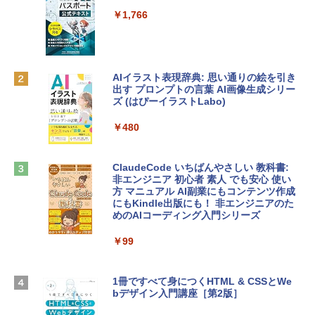
プ搭載13インチノートブック：AIとAppl
定バーチャルアイテムを含む】 【オンラ
e Intelligence、Liquid Retinaディスプ
インゲームコード】 ロブロックス | オン
￥1,766
レイ、8GBメモリ、512GB SSD、1080p
ラインコード版
FaceTime HDカメラ、Touch ID - インデ
ィゴ + 3年延長 AppleCare+ for 13インチ
￥1,300
MacBook Neo(A18 Pro)|ダウンロード版
AIイラスト表現辞典: 思い通りの絵を引き
￥162,598
出す プロンプトの言葉 AI画像生成シリー
Microsoft Office Home & Business 202
ズ (はぴーイラストLabo)
4(最新 永続版)|オンラインコード版|Wind
ows11、10/mac対応|PC2台
tomtoc 360°保護 15.6 16インチ パソコ
￥480
ンケース Dell NEC Lavie ASUS HP dyna
￥39,582
book Lenovo対応
ClaudeCode いちばんやさしい 教科書:
￥2,952
非エンジニア 初心者 素人 でも安心 使い
Robloxギフトカード - 2,000 Robux 【限
方 マニュアル AI副業にもコンテンツ作成
定バーチャルアイテムを含む】 【オンラ
にもKindle出版にも！ 非エンジニアのた
インゲームコード】 ロブロックス | オン
めのAIコーディング入門シリーズ
Apple 2026 MacBook Air M5チップ搭載
ラインコード版
13インチノートブック：AIとApple Intell
igence、13.6インチLiquid Retinaディ
￥99
￥3,200
スプレイ、24GBユニファイドメモリ、1
TB SSDストレージ、12MPセンターフレ
ームカメラ、日本語キーボード、Touch I
1冊ですべて身につくHTML & CSSとWe
Robloxギフトカード - 1000 Robux 【限
D - ミッドナイト
bデザイン入門講座［第2版］
定バーチャルアイテムを含む】 【オンラ
インゲームコード】 ロブロックス |オン
￥298,901