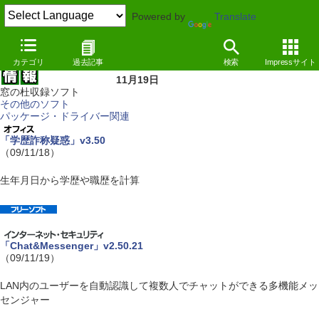
Powered by
Translate
カテゴリ
過去記事
検索
Impressサイト
11月19日
窓の杜収録ソフト
その他のソフト
パッケージ・ドライバー関連
「学歴詐称疑惑」v3.50
（09/11/18）
生年月日から学歴や職歴を計算
「Chat&Messenger」v2.50.21
（09/11/19）
LAN内のユーザーを自動認識して複数人でチャットができる多機能メッ
センジャー