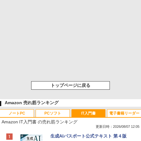
トップページに戻る
Amazon 売れ筋ランキング
ノートPC
PCソフト
IT入門書
電子書籍リーダー
Amazon IT入門書 の売れ筋ランキング
更新日時：2026/08/07 12:05
Apple 2026 MacBook Neo A18 Proチッ
Robloxギフトカード - 800 Robux 【限
生成AIパスポート公式テキスト 第４版