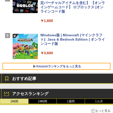
D - ミッドナイト
定バーチャルアイテムを含む】 【オンラ
インゲームコード】 ロブロックス |オン
￥298,901
ラインコード版
￥1,600
【Amazon.co.jp限定】 HP ノートパソコ
ン 15-fd 15.6インチ 16GBメモリ 512GB
SSD インテル Core 5
Windows版 | Minecraft (マインクラフ
ト): Java & Bedrock Edition | オンライ
￥129,800
ンコード版
￥3,600
FMV ノートパソコン WE1-K3 (MS 365 P
ersonal/Copilotキー搭載/Win 11/15.6型/
Core i5/16GB/SSD 512GB/ホワイト) FM
Amazonランキングをもっと見る
VWK3E15W_AZ
おすすめ記事
￥139,880
生成AIパスポート公式テキスト 第４版
Amazon Kindle Paperwhite (16GB) 7イ
ンチディスプレイ、色調調節ライト、12
アクセスランキング
週間持続バッテリー、広告なし、ブラッ
￥1,766
ク
1時間
24時間
1週間
1カ月
￥22,980
もっと見る