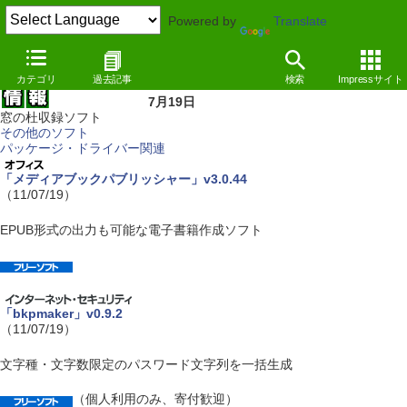
Powered by
Translate
カテゴリ
過去記事
検索
Impressサイト
7月19日
窓の杜収録ソフト
その他のソフト
パッケージ・ドライバー関連
「メディアブックパブリッシャー」v3.0.44
（11/07/19）
EPUB形式の出力も可能な電子書籍作成ソフト
「bkpmaker」v0.9.2
（11/07/19）
文字種・文字数限定のパスワード文字列を一括生成
（個人利用のみ、寄付歓迎）