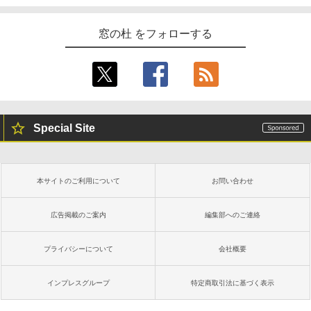
AIイラスト表現辞典: 思い通りの絵を引き
出す プロンプトの言葉 AI画像生成シリー
Amazon Kindle - 目に優しい、かさばら
窓の杜 をフォローする
ズ (はぴーイラストLabo)
ない、大きな画面で読みやすい、6週間持
続バッテリー、6インチディスプレイ電子
書籍リーダー、ブラック、16GB、広告な
￥480
し
￥16,980
ClaudeCode いちばんやさしい 教科書:
非エンジニア 初心者 素人 でも安心 使い
Special Site
方 マニュアル AI副業にもコンテンツ作成
にもKindle出版にも！ 非エンジニアのた
Kindle Paperwhite シグニチャーエディ
めのAIコーディング入門シリーズ
ション (32GB) 7インチディスプレイ、明
るさ自動調整、色調調節ライト、12週間
持続バッテリー、広告なし、メタリック
￥99
本サイトのご利用について
お問い合わせ
ブラック
￥27,980
広告掲載のご案内
編集部へのご連絡
1冊ですべて身につくHTML & CSSとWe
bデザイン入門講座［第2版］
プライバシーについて
会社概要
Amazon Kindle Colorsoft | 16GBストレ
￥2,326
ージ、防水、7インチカラーディスプレ
イ、色調調節ライト、最大8週間持続バッ
インプレスグループ
特定商取引法に基づく表示
テリー、広告無し、ブラック (2025年発
売)
FM TOWNS ハイパー・カタログ: 本体ハ