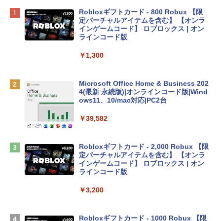
Apple 2026 MacBook Neo A18 Proチッ
Robloxギフトカード - 800 Robux 【限
プ搭載13インチノートブック：AIとAppl
定バーチャルアイテムを含む】 【オンラ
e Intelligence、Liquid Retinaディスプ
インゲームコード】 ロブロックス | オン
レイ、8GBメモリ、512GB SSD、1080p
ラインコード版
FaceTime HDカメラ、Touch ID - インデ
ィゴ + 3年延長 AppleCare+ for 13インチ
￥1,300
MacBook Neo(A18 Pro)|ダウンロード版
￥162,598
Microsoft Office Home & Business 202
4(最新 永続版)|オンラインコード版|Wind
ows11、10/mac対応|PC2台
tomtoc 360°保護 15.6 16インチ パソコ
ンケース Dell NEC Lavie ASUS HP dyna
￥39,582
book Lenovo対応
￥2,952
Robloxギフトカード - 2,000 Robux 【限
定バーチャルアイテムを含む】 【オンラ
インゲームコード】 ロブロックス | オン
Apple 2026 MacBook Air M5チップ搭載
ラインコード版
13インチノートブック：AIとApple Intell
igence、13.6インチLiquid Retinaディ
￥3,200
スプレイ、24GBユニファイドメモリ、1
TB SSDストレージ、12MPセンターフレ
ームカメラ、日本語キーボード、Touch I
Robloxギフトカード - 1000 Robux 【限