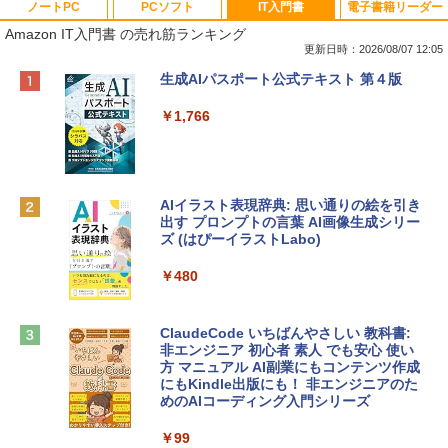
ノートPC
PCソフト
IT入門書
電子書籍リーダー
Amazon IT入門書 の売れ筋ランキング
更新日時：2026/08/07 12:05
Apple 2026 MacBook Neo A18 Proチッ
Robloxギフトカード - 800 Robux 【限
生成AIパスポート公式テキスト 第４版
プ搭載13インチノートブック：AIとAppl
定バーチャルアイテムを含む】 【オンラ
e Intelligence、Liquid Retinaディスプ
インゲームコード】 ロブロックス | オン
￥1,766
レイ、8GBメモリ、512GB SSD、1080p
ラインコード版
FaceTime HDカメラ、Touch ID - インデ
ィゴ + 3年延長 AppleCare+ for 13インチ
￥1,300
MacBook Neo(A18 Pro)|ダウンロード版
AIイラスト表現辞典: 思い通りの絵を引き
￥162,598
出す プロンプトの言葉 AI画像生成シリー
Microsoft Office Home & Business 202
ズ (はぴーイラストLabo)
4(最新 永続版)|オンラインコード版|Wind
ows11、10/mac対応|PC2台
tomtoc 360°保護 15.6 16インチ パソコ
￥480
ンケース Dell NEC Lavie ASUS HP dyna
￥39,582
book Lenovo対応
ClaudeCode いちばんやさしい 教科書:
￥2,952
非エンジニア 初心者 素人 でも安心 使い
Robloxギフトカード - 2,000 Robux 【限
方 マニュアル AI副業にもコンテンツ作成
定バーチャルアイテムを含む】 【オンラ
にもKindle出版にも！ 非エンジニアのた
インゲームコード】 ロブロックス | オン
めのAIコーディング入門シリーズ
Apple 2026 MacBook Air M5チップ搭載
ラインコード版
13インチノートブック：AIとApple Intell
igence、13.6インチLiquid Retinaディ
￥99
￥3,200