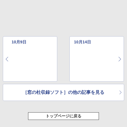
テリー、広告無し、ブラック (2025年発
売)
￥31,980
New Amazon Kindle Scribe Colorsoft |
11インチカラーディスプレイ、64GBスト
レージ、ノート機能搭載、明るさ自動調
10月9日
10月14日
整、色調調節ライト、プレミアムペン付
き、グラファイト
￥115,980
［窓の杜収録ソフト］の他の記事を見る
トップページに戻る