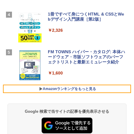
スプレイ、24GBユニファイドメモリ、1
TB SSDストレージ、12MPセンターフレ
ームカメラ、日本語キーボード、Touch I
1冊ですべて身につくHTML & CSSとWe
Robloxギフトカード - 1000 Robux 【限
D - ミッドナイト
bデザイン入門講座［第2版］
定バーチャルアイテムを含む】 【オンラ
インゲームコード】 ロブロックス |オン
￥298,901
ラインコード版
￥2,326
￥1,600
【Amazon.co.jp限定】 HP ノートパソコ
ン 15-fd 15.6インチ 16GBメモリ 512GB
FM TOWNS ハイパー・カタログ: 本体ハ
SSD インテル Core 5
ードウェア・市販ソフトウェアのパーフ
Windows版 | Minecraft (マインクラフ
ェクトリストと最新エミュレータ紹介
ト): Java & Bedrock Edition | オンライ
￥129,800
ンコード版
￥1,600
￥3,600
FMV ノートパソコン WE1-K3 (MS 365 P
ersonal/Copilotキー搭載/Win 11/15.6型/
Amazonランキングをもっと見る
Core i5/16GB/SSD 512GB/ホワイト) FM
VWK3E15W_AZ
￥139,880
Google 検索で当サイトの記事を優先表示させる
Amazon Kindle Paperwhite (16GB) 7イ
ンチディスプレイ、色調調節ライト、12
週間持続バッテリー、広告なし、ブラッ
ク