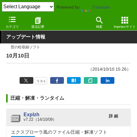
Powered by
Translate
窓の杜
その他の話題
トピック
アップデート
カテゴリ
過去記事
検索
Impressサイト
アップデート情報
窓の杜収録ソフト
10月10日
（2014/10/10 15:26）
リスト
圧縮・解凍・ランタイム
Explzh
詳 細
v7.22（14/10/09）
エクスプローラ風のファイル圧縮・解凍ソフト