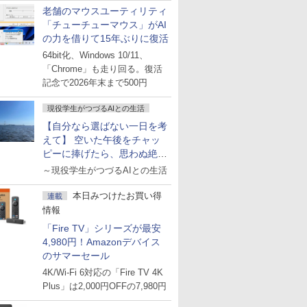
老舗のマウスユーティリティ
「チューチューマウス」がAI
の力を借りて15年ぶりに復活
64bit化、Windows 10/11、
「Chrome」も走り回る。復活
記念で2026年末まで500円
現役学生がつづるAIとの生活
【自分なら選ばない一日を考
えて】 空いた午後をチャッ
ピーに捧げたら、思わぬ絶景
に出会った話
～現役学生がつづるAIとの生活
本日みつけたお買い得
連載
情報
「Fire TV」シリーズが最安
4,980円！Amazonデバイス
のサマーセール
4K/Wi-Fi 6対応の「Fire TV 4K
Plus」は2,000円OFFの7,980円