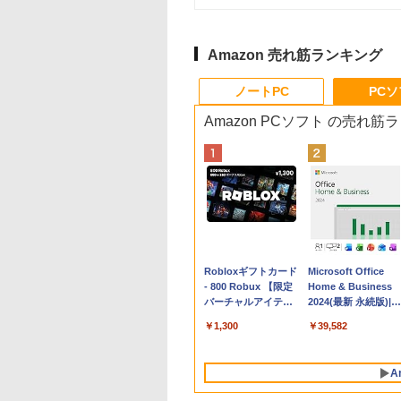
Amazon 売れ筋ランキング
ノートPC
PC
Amazon PCソフト の売れ筋
Apple 2026
Robloxギフトカード
tomtoc 360°保護
Microsoft Office
MacBook Neo A18
- 800 Robux 【限定
15.6 16インチ パソ
Home & Business
Proチップ搭載13イ
バーチャルアイテム
ンケース Dell NEC
2024(最新 永続版)|オ
ンチノートブック：
を含む】 【オンライ
Lavie ASUS HP
ンラインコード
￥162,598
￥1,300
￥2,952
￥39,582
AIとApple
ンゲームコード】 ロ
dynabook Lenovo
版|Windows11、
Intelligence、Liquid
ブロックス | オンラ
対応
10/mac対応|PC2台
Retinaディスプレ
インコード版
A
イ、8GBメモリ、
512GB SSD、1080p