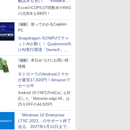
解説本も安い、「Kindle本サ
マーセール」第2弾開始！
ExcelのCOPILOT関数本やRAG
の活用本も990円！
使ってわかるCopilot+
連載
PC
Snapdragon XのNPUでチャ
ットAIが動く！ Qualcomm向
けAI実行環境「GenieX」を
試してみた
本日みつけたお買い得
連載
情報
モトローラのAndroidスマホ
が最安17,820円！Amazonで
セール中
Android 16でNFC/FeliCaにも対
応した「Motorola edge 60」は
25％OFFの44,820円
「Windows 10 Enterprise
LTSC 2021」のサポート終了
迫る、2027年1月12日まで