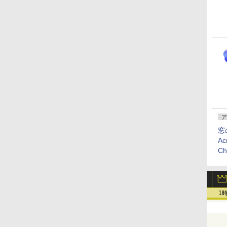
ア
窓
Ac
C
1