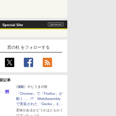
Special Site
窓の杜 をフォローする
新記事
やじうまの杜
連載
「Chrome」で「Firefox」が
動く……!? WebAssembly
で実装された「Gecko」エン
ジン
意味があるかどうかはともかく
ロマンたっぷり