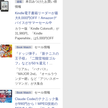
本日みつけたお買い得
連載
情報
Kindle電子書籍リーダーが最
大8,000円OFF！Amazonデ
バイスがサマーセール中
カラー版「Kindle Colorsoft」が
31,980円。「Kindle
Paperwhite」は5,000円OFF
セール情報
Book Watch
『ドッジ弾子』『新テニスの
王子様』『二階堂地獄ゴル
フ』などが50％還元！
Amazonマンガ週末セール
『リアル』『ハナバス』
『MAJOR 2nd』『オールラウ
ンダー廻』など「アツいスポー
ツマンガ」が大集合
セール情報
Book Watch
Claude Codeのテクニック集
が990円から！MPEG技術の