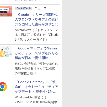
ニュース
Book Watch
「Claude」シリーズ第5世代
のプロンプトやモデルの選び
方を図解した書籍が無償公開
Anthropicの公式ドキュメント2
本を日本語で図解した『Claude
5世代 マスターガイド』
「Google マップ」でGemini
とのチャットで場所を探せる
機能が日本で提供開始
自然な会話形式で複雑な条件の
場所を探せる［マップに相談］
の対象国が拡大
「Google Chrome」に「致
命的」を含むセキュリティア
ップデート ～脆弱性41件に
対処
Windows/Mac環境には
v151.0.7922.108/.109が展開中