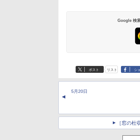
FaceTime HDカメ
ラ、Touch ID - イン
ディゴ + 3年延長
AppleCare+ for 13イ
Google
ンチMacBook
Neo(A18 Pro)|ダウン
ロード版
生成AIパスポート公
Amazon Kindle
AIイラスト表現辞典:
Amazon Kindle - 目
式テキスト 第４版
Paperwhite (16GB)
思い通りの絵を引き
に優しい、かさばら
7インチディスプレ
出す プロンプトの言
ない、大きな画面で
￥1,766
ポスト
リスト
シ
イ、色調調節ライ
葉 AI画像生成シリー
読みやすい、6週間
￥22,980
￥480
￥16,980
ト、12週間持続バッ
ズ (はぴーイラスト
続バッテリー、6イ
テリー、広告なし、
Labo)
チディスプレイ電子
ブラック
書籍リーダー、ブラ
5月20日
ック、16GB、広告
▲
し
［窓の杜