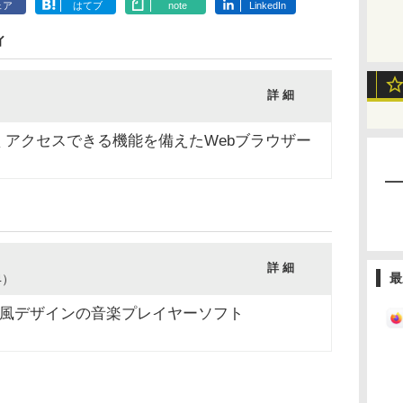
ェア
はてブ
note
LinkedIn
ィ
詳 細
）
くアクセスできる機能を備えたWebブラウザー
詳 細
最
24）
ョン風デザインの音楽プレイヤーソフト