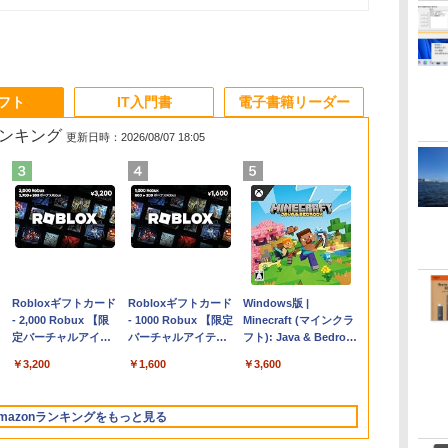
ソフト
IT入門書
電子書籍リーダー
ランキング
更新日時：2026/08/07 18:05
Apple 2026
Robloxギフトカード
【Amazon.co.jp限
Robloxギフトカード
FMV ノートパソコン
Windows版 |
コ
MacBook Air M5チ
- 2,000 Robux 【限
定】 HP ノートパソ
- 1000 Robux 【限定
WE1-K3 (MS 365
Minecraft (マインクラ
ップ搭載13インチノ
定バーチャルアイテ
コン 15-fd 15.6イン
バーチャルアイテム
Personal/Copilotキー
フト): Java & Bedrock
ートブック：AIと
ムを含む】 【オンラ
チ 16GBメモリ
を含む】 【オンライ
搭載/Win 11/15.6
Edition | オンラインコ
￥261,414
￥3,200
￥129,800
￥1,600
￥139,880
￥3,600
Apple Intelligence、
インゲームコード】
512GB SSD インテ
ンゲームコード】 ロ
型/Core i5/16GB/SSD
ード版
13.6インチLiquid
ロブロックス | オン
ル Core 5
ブロックス |オンライ
512GB/ホワイト)
Retinaディスプレ
ラインコード版
ンコード版
FMVWK3E15W_AZ
mazonランキングをもっと見る
イ、16GBユニファイ
ドメモリ、1TB SSD