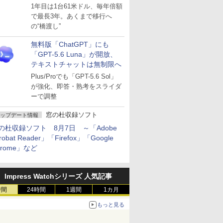
～ESUは9月1日から販売
1年目は1台61米ドル、毎年倍額
で最長3年。あくまで移行へ
の“橋渡し”
無料版「ChatGPT」にも
「GPT-5.6 Luna」が開放、
テキストチャットは無制限へ
Plus/Proでも「GPT-5.6 Sol」
が強化、即答・熟考をスライダ
ーで調整
窓の杜収録ソフト
ップデート情報
の杜収録ソフト 8月7日 ～「Adobe
robat Reader」「Firefox」「Google
hrome」など
Impress Watchシリーズ 人気記事
時間
24時間
1週間
1カ月
もっと見る