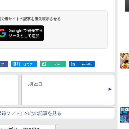
ストレージ、12MPセ
ンターフレームカメ
ラ、日本語キーボー
ド、Touch ID - シル
 検索で当サイトの記事を優先表示させる
バー
ClaudeCode いちば
Kindle Paperwhite
1冊ですべて身につく
Amazon Kindle
FM TOWNS ハイパ
New Amazon Kindle
んやさしい 教科書:
シグニチャーエディ
HTML & CSSとWeb
Colorsoft | 16GBス
ー・カタログ: 本体ハ
Scribe Colorsoft | 11
非エンジニア 初心者
ション (32GB) 7イン
デザイン入門講座
トレージ、防水、7イ
ードウェア・市販ソフ
インチカラーディスプ
ェア
はてブ
note
LinkedIn
持
素人 でも安心 使い方
チディスプレイ、明
［第2版］
ンチカラーディスプ
トウェアのパーフェク
レイ、64GBストレー
￥99
￥27,980
￥1,292
￥31,980
￥1,600
￥115,980
ン
マニュアル AI副業に
るさ自動調整、色調
レイ、色調調節ライ
トリストと最新エミュ
ジ、ノート機能搭載、
もコンテンツ作成に
調節ライト、12週間
ト、最大8週間持続バ
レータ紹介
明るさ自動調整、色調
もKindle出版にも！
持続バッテリー、広
ッテリー、広告無
調節ライト、プレミア
5月22日
な
非エンジニアのため
告なし、メタリック
し、ブラック (2025
ムペン付き、グラファ
▲
のAIコーディング入
ブラック
年発売)
イト
門シリーズ
収録ソフト］の他の記事を見る