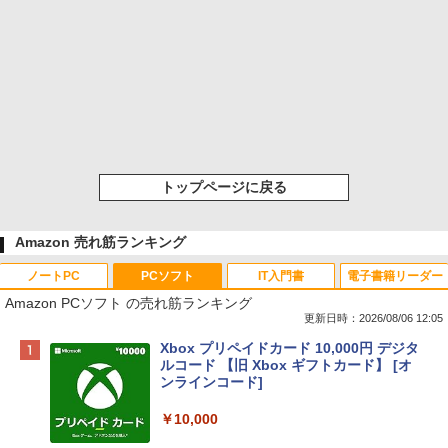
トップページに戻る
Amazon 売れ筋ランキング
ノートPC
PCソフト
IT入門書
電子書籍リーダー
Amazon PCソフト の売れ筋ランキング
更新日時：2026/08/06 12:05
Apple 2026 MacBook Neo A18 Proチッ
Xbox プリペイドカード 10,000円 デジタ
プ搭載13インチノートブック：AIとAppl
ルコード 【旧 Xbox ギフトカード】 [オ
e Intelligenceのために設計、Liquid Ret
ンラインコード]
inaディスプレイ、8GBユニファイドメモ
リ、512GB SSDストレージ、1080p Fac
￥10,000
eTime HDカメラ、Touch ID - インディ