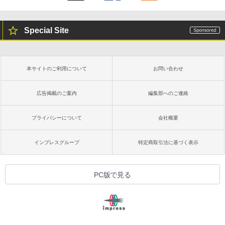
￥19,980
ClaudeCode いちばんやさしい 教科書:
非エンジニア 初心者 素人 でも安心 使い
Special Site
方 マニュアル AI副業にもコンテンツ作成
にもKindle出版にも！ 非エンジニアのた
Kindle Paperwhite シグニチャーエディ
めのAIコーディング入門シリーズ
ション (32GB) 7インチディスプレイ、明
るさ自動調整、色調調節ライト、12週間
持続バッテリー、広告なし、メタリック
￥99
本サイトのご利用について
お問い合わせ
ブラック
￥32,980
広告掲載のご案内
編集部へのご連絡
FM TOWNS ハイパー・カタログ: 本体ハ
ードウェア・市販ソフトウェアのパーフ
ェクトリストと最新エミュレータ紹介
プライバシーについて
会社概要
Amazon Kindle Colorsoft | 16GBストレ
ージ、防水、7インチカラーディスプレ
￥1,600
イ、色調調節ライト、最大8週間持続バッ
インプレスグループ
特定商取引法に基づく表示
テリー、広告無し、ブラック (2025年発
売)
1冊ですべて身につくHTML & CSSとWe
bデザイン入門講座［第2版］
￥39,980
PC版で見る
￥2,326
New Amazon Kindle Scribe Colorsoft |
11インチカラーディスプレイ、64GBスト
レージ、ノート機能搭載、明るさ自動調