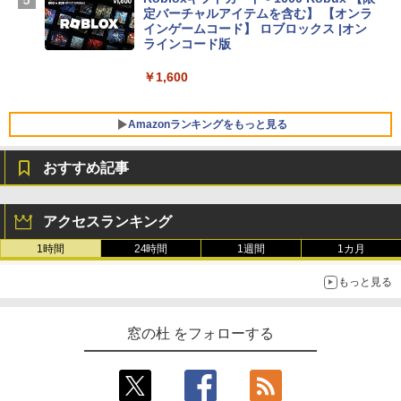
SSD インテル Core 5
定バーチャルアイテムを含む】 【オンラ
インゲームコード】 ロブロックス |オン
￥129,800
ラインコード版
￥1,600
FMV ノートパソコン WE1-K3 (MS 365 P
ersonal/Copilotキー搭載/Win 11/15.6型/
Core i5/16GB/SSD 512GB/ホワイト) FM
Amazonランキングをもっと見る
VWK3E15W_AZ
おすすめ記事
￥119,800
生成AIパスポート公式テキスト 第４版
Amazon Kindle Paperwhite (16GB) 7イ
ンチディスプレイ、色調調節ライト、12
アクセスランキング
週間持続バッテリー、広告なし、ブラッ
￥1,766
ク
1時間
24時間
1週間
1カ月
￥27,980
もっと見る
AIイラスト表現辞典: 思い通りの絵を引き
出す プロンプトの言葉 AI画像生成シリー
Amazon Kindle - 目に優しい、かさばら
窓の杜 をフォローする
ズ (はぴーイラストLabo)
ない、大きな画面で読みやすい、6週間持
続バッテリー、6インチディスプレイ電子
書籍リーダー、ブラック、16GB、広告な
￥99
し