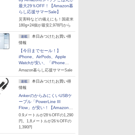
最大29％OFF！【Amazon暮
らし応援サマーSale】
災害時などの備えにも！国産米
180g×24個が最安2,978円から
本日みつけたお買い得
連載
情報
【今日までセール！】
iPhone、AirPods、Apple
Watchが安い、「iPhone
Air」256GB版が139,800円な
Amazon暮らし応援サマーSale
ど
本日みつけたお買い得
連載
情報
AnkerのからみにくいUSBケ
ーブル「PowerLine III
Flow」が安い！【Amazon暮
らし応援サマーSale】
0.9メートルが28％OFFの1,290
円。1,8メートルが26％OFFの
1,390円