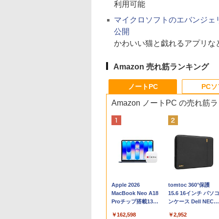
利用可能
マイクロソフトのエバンジェリスト
公開
かわいい猫と戯れるアプリな
Amazon 売れ筋ランキング
ノートPC
PC
Amazon ノートPC の売れ筋
Apple 2026
tomtoc 360°保護
MacBook Neo A18
15.6 16インチ パソ
Proチップ搭載13イ
ンケース Dell NEC
ンチノートブック：
Lavie ASUS HP
￥162,598
￥2,952
AIとApple
dynabook Lenovo