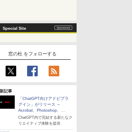
Special Site
窓の杜 をフォローする
新記事
「ChatGPT向けアドビプラ
グイン」がリリース ～
Acrobat、Photoshop、
Premiereなどの機能を1つの
ChatGPT内で完結する新たなク
プラグインに統合
リエイティブ体験を提供