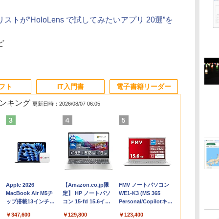
が“HoloLens で試してみたいアプリ 20選”を
ど
ソフト
IT入門書
電子書籍リーダー
ランキング
更新日時：2026/08/07 06:05
Apple 2026
【Amazon.co.jp限
FMV ノートパソコン
コ
MacBook Air M5チ
定】 HP ノートパソ
WE1-K3 (MS 365
ップ搭載13インチノ
コン 15-fd 15.6イン
Personal/Copilotキー
ートブック：AIと
チ 16GBメモリ
搭載/Win 11/15.6
￥347,600
￥129,800
￥123,400
Apple Intelligence、
512GB SSD インテ
型/Core i5/16GB/SSD