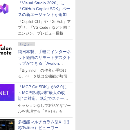
「Visual Studio 2026」に
「GitHub Copilot SDK」ベー
スの新エージェントが追加
「Copilot CLI」や「GitHub」ア
プリ、「VS Code」などと同じ
エンジン、プレビュー搭載
レビュー
純日本製、手軽にインターネ
ット経由のリモートデスクト
ップができる「Avalon
remote」
「Brynhildr」の作者が手掛け
る。ベータ版は全機能が無償
「MCP C# SDK」がv2.0に
～MCP登場以来“最大の改
訂”に対応、既定でステート
レスへ
セッションなしで対話的なツー
ルを実現する「MRTR」も
多機能マルチカラム型X（旧
称Twitter）ビューワー