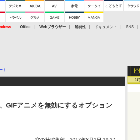
ndows
Office
Webブラウザー
脆弱性
ドキュメント
SNS
ート
1
hot版、GIFアニメを無効にするオプション
窓の杜編集部
2017年8月1日 19:27