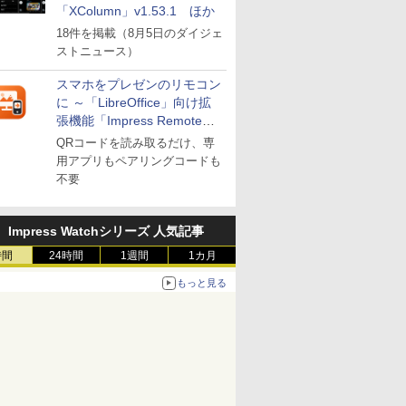
「XColumn」v1.53.1 ほか
18件を掲載（8月5日のダイジェ
ストニュース）
スマホをプレゼンのリモコン
に ～「LibreOffice」向け拡
張機能「Impress Remote」
が公開
QRコードを読み取るだけ、専
用アプリもペアリングコードも
不要
Impress Watchシリーズ 人気記事
時間
24時間
1週間
1カ月
もっと見る