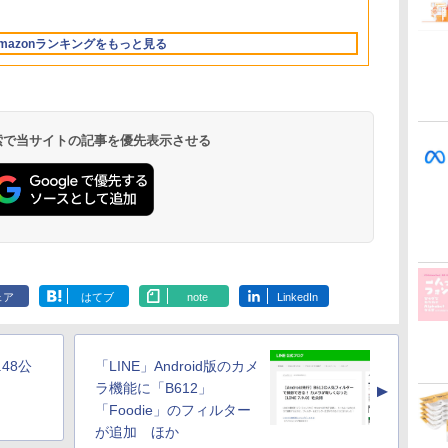
13.6インチLiquid
ル Core 5
512GB/ホワイト)
Retinaディスプレ
FMVWK3E15W_AZ
mazonランキングをもっと見る
イ、24GBユニファイ
ドメモリ、1TB
SSD、12MPセンター
フレームカメラ、
Touch ID - ミッドナ
イト + 3年延長
 検索で当サイトの記事を優先表示させる
AppleCare+ for 13イ
ンチMacBook
Air(M5)|ダウンロー
ド版
Robloxギフトカード
ClaudeCode いちば
Kindle Paperwhite
Robloxギフトカード
1冊ですべて身につく
Amazon Kindle
Windows版 |
FM TOWNS ハイパ
New Amazon Kindle
- 2,000 Robux 【限
んやさしい 教科書:
シグニチャーエディ
- 1000 Robux 【限定
HTML & CSSとWeb
Colorsoft | 16GBス
Minecraft (マインクラ
ー・カタログ: 本体ハ
Scribe Colorsoft | 11
定バーチャルアイテ
非エンジニア 初心者
ション (32GB) 7イン
バーチャルアイテム
デザイン入門講座
トレージ、防水、7イ
フト): Java & Bedrock
ードウェア・市販ソフ
インチカラーディスプ
ェア
はてブ
note
LinkedIn
持
ムを含む】 【オンラ
素人 でも安心 使い方
チディスプレイ、明
を含む】 【オンライ
［第2版］
ンチカラーディスプ
Edition | オンラインコ
トウェアのパーフェク
レイ、64GBストレー
￥3,200
￥99
￥32,980
￥1,600
￥2,326
￥39,980
￥3,600
￥1,600
￥115,980
ン
インゲームコード】
マニュアル AI副業に
るさ自動調整、色調
ンゲームコード】 ロ
レイ、色調調節ライ
ード版
トリストと最新エミュ
ジ、ノート機能搭載、
ロブロックス | オン
もコンテンツ作成に
調節ライト、12週間
ブロックス |オンライ
ト、最大8週間持続バ
レータ紹介
明るさ自動調整、色調
ラインコード版
もKindle出版にも！
持続バッテリー、広
ンコード版
ッテリー、広告無
調節ライト、プレミア
.48公
「LINE」Android版のカメ
な
非エンジニアのため
告なし、メタリック
し、ブラック (2025
ムペン付き、グラファ
のAIコーディング入
ブラック
年発売)
イト
ラ機能に「B612」
▲
門シリーズ
「Foodie」のフィルター
が追加 ほか