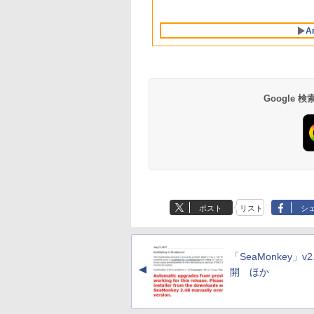
Intelligence、Liquid
対応
Retinaディスプレ
A
イ、8GBメモリ、
512GB SSD、1080p
FaceTime HDカメ
ラ、Touch ID - イン
ディゴ + 3年延長
AppleCare+ for 13イ
Google
ンチMacBook
Neo(A18 Pro)|ダウン
ロード版
Robloxギフトカード
生成AIパスポート公
Amazon Kindle
Microsoft Office
AIイラスト表現辞典:
Amazon Kindle - 目
- 800 Robux 【限定
式テキスト 第４版
Paperwhite (16GB)
Home & Business
思い通りの絵を引き
に優しい、かさばら
バーチャルアイテム
7インチディスプレ
2024(最新 永続版)|オ
出す プロンプトの言
ない、大きな画面で
￥1,766
ポスト
リスト
シ
を含む】 【オンライ
イ、色調調節ライ
ンラインコード
葉 AI画像生成シリー
読みやすい、6週間
￥1,300
￥27,980
￥39,582
￥480
￥19,980
ンゲームコード】 ロ
ト、12週間持続バッ
版|Windows11、
ズ (はぴーイラスト
続バッテリー、6イ
ブロックス | オンラ
テリー、広告なし、
10/mac対応|PC2台
Labo)
チディスプレイ電子
インコード版
ブラック
書籍リーダー、ブラ
「SeaMonkey」v2
ック、16GB、広告
▲
し
開 ほか