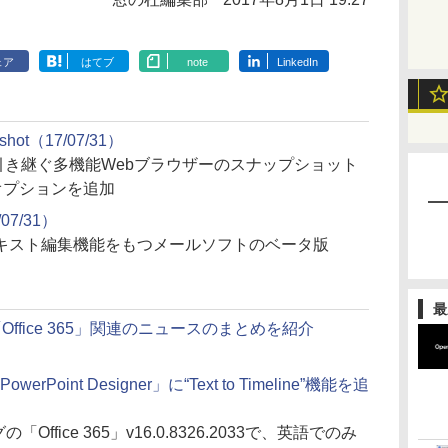
ェア
はてブ
note
LinkedIn
pshot（17/07/31）
を引き継ぐ多機能Webブラウザーのスナップショット
オプションを追加
07/31）
キスト編集機能をもつメールソフトのベータ版
最
た「Office 365」関連のニュースのまとめを紹介
の「PowerPoint Designer」に“Text to Timeline”機能を追
”リングの「Office 365」v16.0.8326.2033で、英語でのみ