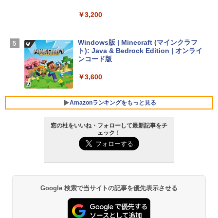
￥3,200
【Amazon.co.jp限定】 HP ノートパソコ
ン 15-fd 15.6インチ 16GBメモリ 512GB
SSD インテル Core 5
Windows版 | Minecraft (マインクラフ
ト): Java & Bedrock Edition | オンライ
￥129,800
ンコード版
￥3,600
FMV ノートパソコン WE1-K3 (MS 365 P
ersonal/Copilotキー搭載/Win 11/15.6型/
Core i5/16GB/SSD 512GB/ホワイト) FM
Amazonランキングをもっと見る
VWK3E15W_AZ
窓の杜をいいね・フォローして最新記事をチ
￥139,880
ェック！
生成AIパスポート公式テキスト 第４版
Amazon Kindle Paperwhite (16GB) 7イ
ンチディスプレイ、色調調節ライト、12
週間持続バッテリー、広告なし、ブラッ
￥1,766
ク
￥22,980
Google 検索で当サイトの記事を優先表示させる
AIイラスト表現辞典: 思い通りの絵を引き
出す プロンプトの言葉 AI画像生成シリー
Amazon Kindle - 目に優しい、かさばら