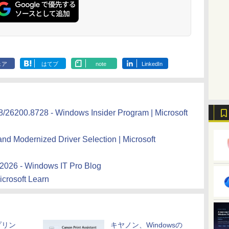
ェア
はてブ
note
LinkedIn
/26200.8728 - Windows Insider Program | Microsoft
nd Modernized Driver Selection | Microsoft
2026 - Windows IT Pro Blog
crosoft Learn
プリン
キヤノン、Windowsの