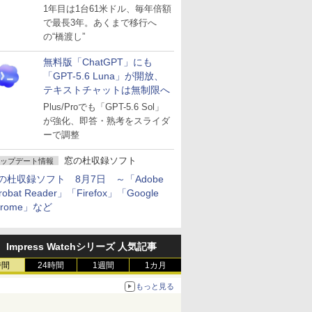
～ESUは9月1日から販売
1年目は1台61米ドル、毎年倍額
で最長3年。あくまで移行へ
の“橋渡し”
無料版「ChatGPT」にも
「GPT-5.6 Luna」が開放、
テキストチャットは無制限へ
Plus/Proでも「GPT-5.6 Sol」
が強化、即答・熟考をスライダ
ーで調整
窓の杜収録ソフト
ップデート情報
の杜収録ソフト 8月7日 ～「Adobe
robat Reader」「Firefox」「Google
hrome」など
Impress Watchシリーズ 人気記事
時間
24時間
1週間
1カ月
もっと見る