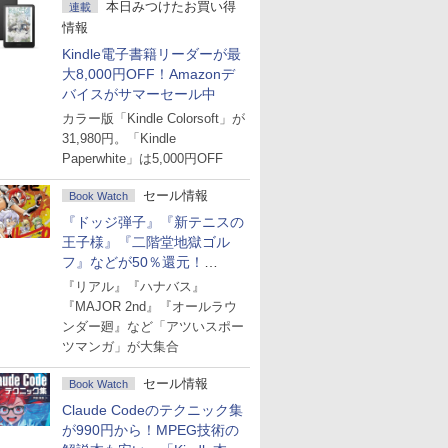
本日みつけたお買い得
連載
情報
Kindle電子書籍リーダーが最
大8,000円OFF！Amazonデ
バイスがサマーセール中
カラー版「Kindle Colorsoft」が
31,980円。「Kindle
Paperwhite」は5,000円OFF
セール情報
Book Watch
『ドッジ弾子』『新テニスの
王子様』『二階堂地獄ゴル
フ』などが50％還元！
Amazonマンガ週末セール
『リアル』『ハナバス』
『MAJOR 2nd』『オールラウ
ンダー廻』など「アツいスポー
ツマンガ」が大集合
セール情報
Book Watch
Claude Codeのテクニック集
が990円から！MPEG技術の