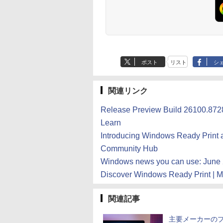
ポスト
リスト
シ
関連リンク
Release Preview Build 26100.8728
Learn
Introducing Windows Ready Print a
Community Hub
Windows news you can use: June 
Discover Windows Ready Print | Mi
関連記事
主要メーカーの