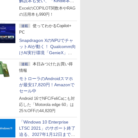
解説本も安い、「Kindle本サ
マーセール」第2弾開始！
ExcelのCOPILOT関数本やRAG
の活用本も990円！
使ってわかるCopilot+
連載
PC
Snapdragon XのNPUでチャ
ットAIが動く！ Qualcomm向
けAI実行環境「GenieX」を
試してみた
本日みつけたお買い得
連載
情報
モトローラのAndroidスマホ
が最安17,820円！Amazonで
セール中
Android 16でNFC/FeliCaにも対
応した「Motorola edge 60」は
25％OFFの44,820円
「Windows 10 Enterprise
LTSC 2021」のサポート終了
迫る、2027年1月12日まで