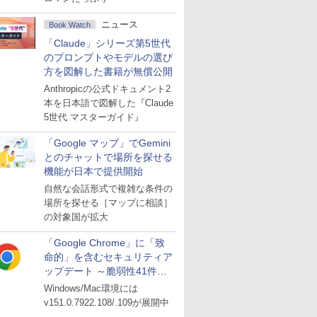
ニュース
Book Watch
「Claude」シリーズ第5世代
のプロンプトやモデルの選び
方を図解した書籍が無償公開
Anthropicの公式ドキュメント2
本を日本語で図解した『Claude
5世代 マスターガイド』
「Google マップ」でGemini
とのチャットで場所を探せる
機能が日本で提供開始
自然な会話形式で複雑な条件の
場所を探せる［マップに相談］
の対象国が拡大
「Google Chrome」に「致
命的」を含むセキュリティア
ップデート ～脆弱性41件に
対処
Windows/Mac環境には
v151.0.7922.108/.109が展開中