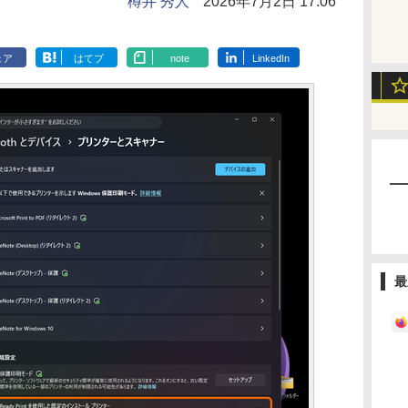
樽井 秀人
2026年7月2日 17:06
ェア
はてブ
note
LinkedIn
最