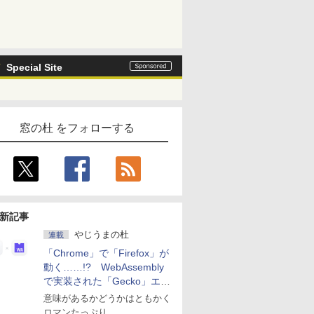
Special Site
窓の杜 をフォローする
新記事
やじうまの杜
連載
「Chrome」で「Firefox」が
動く……!? WebAssembly
で実装された「Gecko」エン
ジン
意味があるかどうかはともかく
ロマンたっぷり