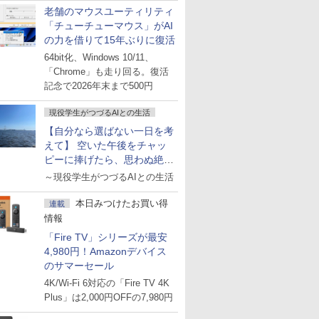
老舗のマウスユーティリティ
「チューチューマウス」がAI
の力を借りて15年ぶりに復活
64bit化、Windows 10/11、
「Chrome」も走り回る。復活
記念で2026年末まで500円
現役学生がつづるAIとの生活
【自分なら選ばない一日を考
えて】 空いた午後をチャッ
ピーに捧げたら、思わぬ絶景
に出会った話
～現役学生がつづるAIとの生活
本日みつけたお買い得
連載
情報
「Fire TV」シリーズが最安
4,980円！Amazonデバイス
のサマーセール
4K/Wi-Fi 6対応の「Fire TV 4K
Plus」は2,000円OFFの7,980円