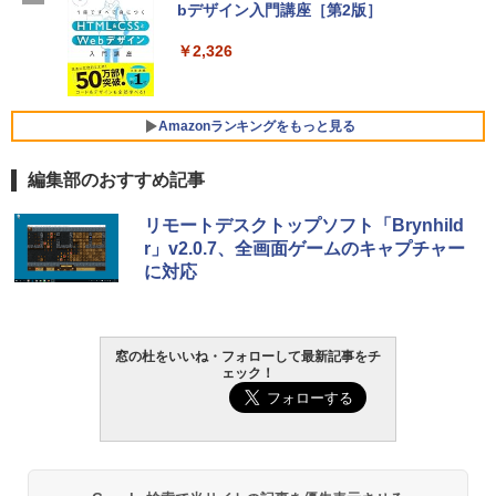
SSD インテル Core 5
bデザイン入門講座［第2版］
定バーチャルアイテムを含む】 【オンラ
インゲームコード】 ロブロックス |オン
￥129,800
ラインコード版
￥2,326
￥1,600
FMV ノートパソコン WE1-K3 (MS 365 P
ersonal/Copilotキー搭載/Win 11/15.6型/
Amazonランキングをもっと見る
Core i5/16GB/SSD 512GB/ホワイト) FM
VWK3E15W_AZ
編集部のおすすめ記事
￥119,800
Amazon Kindle Paperwhite (16GB) 7イ
リモートデスクトップソフト「Brynhild
ンチディスプレイ、色調調節ライト、12
r」v2.0.7、全画面ゲームのキャプチャー
週間持続バッテリー、広告なし、ブラッ
に対応
ク
￥27,980
窓の杜をいいね・フォローして最新記事をチ
ェック！
Amazon Kindle - 目に優しい、かさばら
ない、大きな画面で読みやすい、6週間持
続バッテリー、6インチディスプレイ電子
書籍リーダー、ブラック、16GB、広告な
し
￥19,980