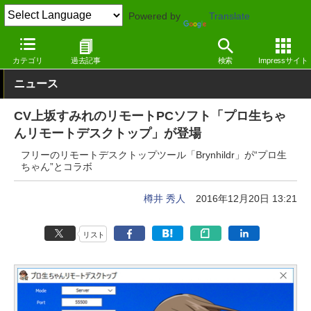
Powered by
Translate
窓の杜
インターネット
ネットワーク
Windows
カテゴリ
過去記事
検索
Impressサイト
ニュース
CV上坂すみれのリモートPCソフト「プロ生ちゃ
んリモートデスクトップ」が登場
フリーのリモートデスクトップツール「Brynhildr」が“プロ生
ちゃん”とコラボ
樽井 秀人
2016年12月20日 13:21
リスト