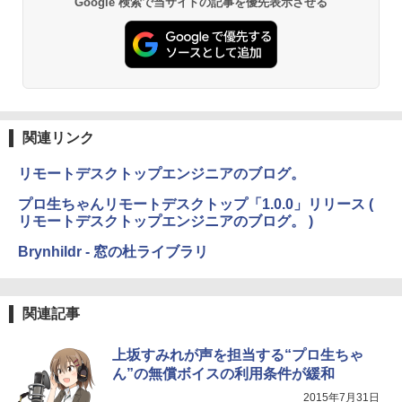
Google 検索で当サイトの記事を優先表示させる
Kindle Paperwhite シグニチャーエディ
ション (32GB) 7インチディスプレイ、明
るさ自動調整、色調調節ライト、12週間
持続バッテリー、広告なし、メタリック
ブラック
関連リンク
￥32,980
リモートデスクトップエンジニアのブログ。
Amazon Kindle Colorsoft | 16GBストレ
プロ生ちゃんリモートデスクトップ「1.0.0」リリース (
ージ、防水、7インチカラーディスプレ
リモートデスクトップエンジニアのブログ。 )
イ、色調調節ライト、最大8週間持続バッ
テリー、広告無し、ブラック (2025年発
Brynhildr - 窓の杜ライブラリ
売)
￥39,980
関連記事
New Amazon Kindle Scribe Colorsoft |
上坂すみれが声を担当する“プロ生ちゃ
11インチカラーディスプレイ、64GBスト
レージ、ノート機能搭載、明るさ自動調
ん”の無償ボイスの利用条件が緩和
整、色調調節ライト、プレミアムペン付
2015年7月31日
き、グラファイト