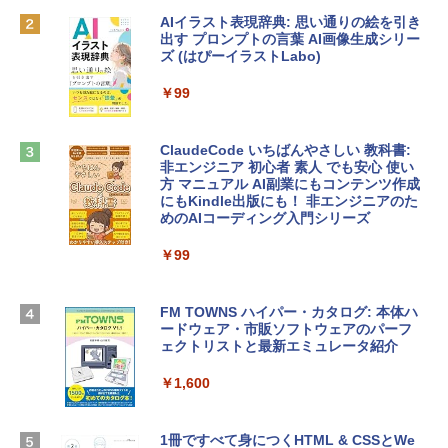
AIイラスト表現辞典: 思い通りの絵を引き
Robloxギフトカード - 800 Robux 【限
￥137,800
出す プロンプトの言葉 AI画像生成シリー
定バーチャルアイテムを含む】 【オンラ
ズ (はぴーイラストLabo)
インゲームコード】 ロブロックス | オン
ラインコード版
tomtoc 360°保護 15.6 16インチ パソコ
￥99
ンケース Dell NEC Lavie ASUS HP dyna
￥1,300
book Lenovo対応
ClaudeCode いちばんやさしい 教科書:
￥2,952
非エンジニア 初心者 素人 でも安心 使い
Microsoft Office Home & Business 202
方 マニュアル AI副業にもコンテンツ作成
4(最新 永続版)|オンラインコード版|Wind
にもKindle出版にも！ 非エンジニアのた
ows11、10/mac対応|PC2台
めのAIコーディング入門シリーズ
Apple 2026 MacBook Air M5チップ搭載
13インチノートブック：AIとApple Intell
￥39,582
igence、13.6インチLiquid Retinaディ
￥99
スプレイ、24GBユニファイドメモリ、1
TB SSDストレージ、12MPセンターフレ
Robloxギフトカード - 2,000 Robux 【限
ームカメラ、日本語キーボード、Touch I
FM TOWNS ハイパー・カタログ: 本体ハ
定バーチャルアイテムを含む】 【オンラ
D - スカイブルー
ードウェア・市販ソフトウェアのパーフ
インゲームコード】 ロブロックス | オン
ェクトリストと最新エミュレータ紹介
ラインコード版
￥298,901
￥1,600
￥3,200
【Amazon.co.jp限定】 HP ノートパソコ
ン 15-fd 15.6インチ 16GBメモリ 512GB
1冊ですべて身につくHTML & CSSとWe
Robloxギフトカード - 1000 Robux 【限