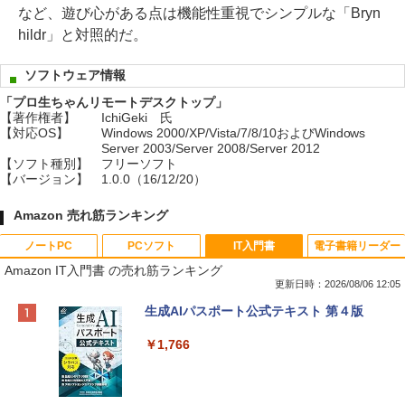
など、遊び心がある点は機能性重視でシンプルな「Bryn
hildr」と対照的だ。
ソフトウェア情報
「プロ生ちゃんリモートデスクトップ」
【著作権者】
IchiGeki 氏
【対応OS】
Windows 2000/XP/Vista/7/8/10およびWindows
Server 2003/Server 2008/Server 2012
【ソフト種別】
フリーソフト
【バージョン】
1.0.0（16/12/20）
Amazon 売れ筋ランキング
ノートPC
PCソフト
IT入門書
電子書籍リーダー
Amazon IT入門書 の売れ筋ランキング
更新日時：2026/08/06 12:05
Apple 2026 MacBook Neo A18 Proチッ
Xbox プリペイドカード 10,000円 デジタ
生成AIパスポート公式テキスト 第４版
プ搭載13インチノートブック：AIとAppl
ルコード 【旧 Xbox ギフトカード】 [オ
e Intelligenceのために設計、Liquid Ret
ンラインコード]
￥1,766
inaディスプレイ、8GBユニファイドメモ
リ、512GB SSDストレージ、1080p Fac
￥10,000
eTime HDカメラ、Touch ID - インディ
ゴ