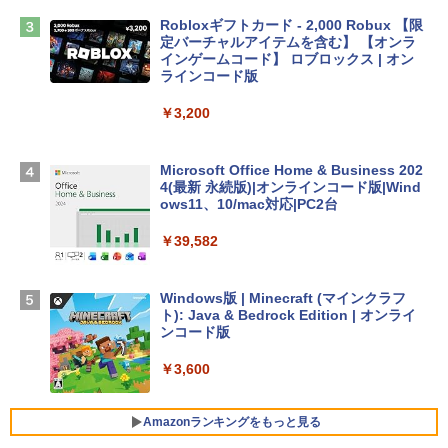
￥2,952
Robloxギフトカード - 2,000 Robux 【限
定バーチャルアイテムを含む】 【オンラ
Apple 2026 MacBook Air M5チップ搭載
インゲームコード】 ロブロックス | オン
13インチノートブック：AIとApple Intell
ラインコード版
igence、13.6インチLiquid Retinaディ
スプレイ、16GBユニファイドメモリ、1
￥3,200
TB SSDストレージ、12MPセンターフレ
ームカメラ、日本語キーボード、Touch I
D - ミッドナイト
Microsoft Office Home & Business 202
4(最新 永続版)|オンラインコード版|Wind
￥278,800
ows11、10/mac対応|PC2台
￥39,582
【Amazon.co.jp限定】 HP ノートパソコ
ン 15-fd 15.6インチ 16GBメモリ 512GB
SSD インテル Core 5
Windows版 | Minecraft (マインクラフ
ト): Java & Bedrock Edition | オンライ
￥129,800
ンコード版
￥3,600
FMV ノートパソコン WE1-K3 (MS 365 P
ersonal/Copilotキー搭載/Win 11/15.6型/
Core i5/16GB/SSD 512GB/ホワイト) FM
Amazonランキングをもっと見る
VWK3E15W_AZ