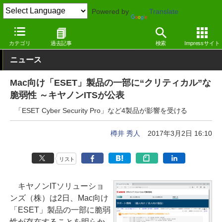
Powered by
Translate
窓の杜
セキュリティ
脆弱性
Mac
カテゴリ
過去記事
検索
Impressサイト
ニュース
Mac向け「ESET」製品の一部に“クリティカル”な
脆弱性 ～キヤノンITSが公表
「ESET Cyber Security Pro」など4製品が影響を受ける
樽井 秀人
2017年3月2日 16:10
リスト
キヤノンITソリューショ
ンズ（株）は2日、Mac向け
「ESET」製品の一部に脆弱
性が存在することを明らか