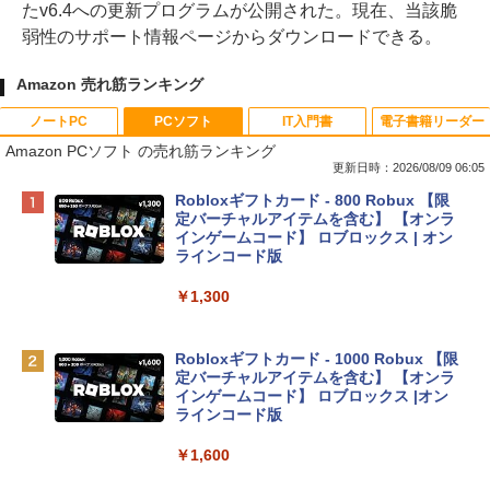
たv6.4への更新プログラムが公開された。現在、当該脆
弱性のサポート情報ページからダウンロードできる。
Amazon 売れ筋ランキング
ノートPC
PCソフト
IT入門書
電子書籍リーダー
Amazon PCソフト の売れ筋ランキング
更新日時：2026/08/09 06:05
Apple 2026 MacBook Neo A18 Proチッ
Robloxギフトカード - 800 Robux 【限
プ搭載13インチノートブック：AIとAppl
定バーチャルアイテムを含む】 【オンラ
e Intelligenceのために設計、Liquid Ret
インゲームコード】 ロブロックス | オン
inaディスプレイ、8GBユニファイドメモ
ラインコード版
リ、512GB SSDストレージ、1080p Fac
eTime HDカメラ、Touch ID - インディ
￥1,300
ゴ
￥137,800
Robloxギフトカード - 1000 Robux 【限
定バーチャルアイテムを含む】 【オンラ
インゲームコード】 ロブロックス |オン
tomtoc 360°保護 15.6 16インチ パソコ
ラインコード版
ンケース Dell NEC Lavie ASUS HP dyna
book Lenovo対応
￥1,600