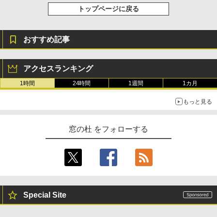
トップページに戻る
￥22,980
AIイラスト表現辞典: 思い通りの絵を引き
出す プロンプトの言葉 AI画像生成シリー
ズ (はぴーイラストLabo)
Amazon Kindle Colorsoft | 16GBストレ
おすすめ記事
￥480
ージ、防水、7インチカラーディスプレ
イ、色調調節ライト、最大8週間持続バッ
テリー、広告無し、ブラック (2025年発
アクセスランキング
売)
FM TOWNS ハイパー・カタログ: 本体ハ
ードウェア・市販ソフトウェアのパーフ
1時間
24時間
1週間
1カ月
￥31,980
ェクトリストと最新エミュレータ紹介
もっと見る
￥1,600
New Amazon Kindle Scribe Colorsoft |
11インチカラーディスプレイ、64GBスト
窓の杜 をフォローする
レージ、ノート機能搭載、明るさ自動調
整、色調調節ライト、プレミアムペン付
き、グラファイト
￥115,980
Special Site