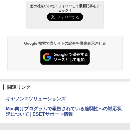
窓の杜をいいね・フォローして最新記事をチ
￥139,880
ェック！
生成AIパスポート公式テキスト 第４版
Amazon Kindle - 目に優しい、かさばら
ない、大きな画面で読みやすい、6週間持
続バッテリー、6インチディスプレイ電子
￥1,766
書籍リーダー、マッチャ、16GB、広告な
し
Google 検索で当サイトの記事を優先表示させる
￥16,980
1冊ですべて身につくHTML & CSSとWe
bデザイン入門講座［第2版］
Kindle Paperwhite シグニチャーエディ
ション (32GB) 7インチディスプレイ、明
￥1,292
るさ自動調整、色調調節ライト、12週間
持続バッテリー、広告なし、メタリック
ブラック
関連リンク
ClaudeCode いちばんやさしい 教科書:
￥27,980
非エンジニア 初心者 素人 でも安心 使い
キヤノンITソリューションズ
方 マニュアル AI副業にもコンテンツ作成
にもKindle出版にも！ 非エンジニアのた
Mac向けプログラムで報告されている脆弱性への対応状
めのAIコーディング入門シリーズ
Amazon Kindle Paperwhite (16GB) 7イ
況について | ESETサポート情報
ンチディスプレイ、色調調節ライト、12
￥99
週間持続バッテリー、広告なし、ブラッ
ク