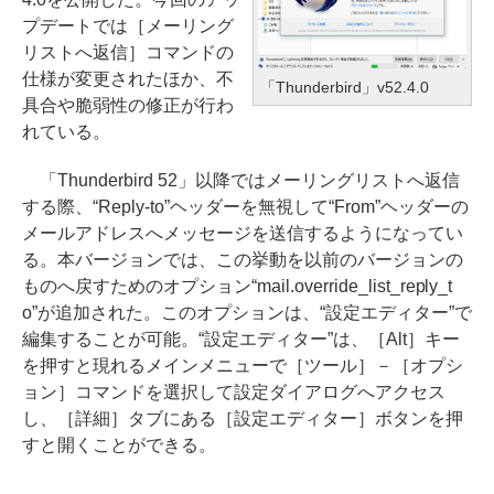
プデートでは［メーリング
リストへ返信］コマンドの
仕様が変更されたほか、不
「Thunderbird」v52.4.0
具合や脆弱性の修正が行わ
れている。
「Thunderbird 52」以降ではメーリングリストへ返信
する際、“Reply-to”ヘッダーを無視して“From”ヘッダーの
メールアドレスへメッセージを送信するようになってい
る。本バージョンでは、この挙動を以前のバージョンの
ものへ戻すためのオプション“mail.override_list_reply_t
o”が追加された。このオプションは、“設定エディター”で
編集することが可能。“設定エディター”は、［Alt］キー
を押すと現れるメインメニューで［ツール］－［オプシ
ョン］コマンドを選択して設定ダイアログへアクセス
し、［詳細］タブにある［設定エディター］ボタンを押
すと開くことができる。