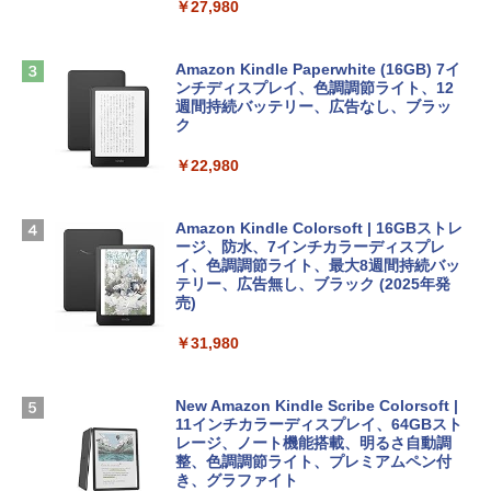
￥27,980
非エンジニア 初心者 素人 でも安心 使い
方 マニュアル AI副業にもコンテンツ作成
Robloxギフトカード - 2,000 Robux 【限
にもKindle出版にも！ 非エンジニアのた
Apple 2026 MacBook Air M5チップ搭載
定バーチャルアイテムを含む】 【オンラ
めのAIコーディング入門シリーズ
13インチノートブック：AIとApple Intell
インゲームコード】 ロブロックス | オン
Amazon Kindle Paperwhite (16GB) 7イ
igence、13.6インチLiquid Retinaディ
ラインコード版
ンチディスプレイ、色調調節ライト、12
￥99
スプレイ、16GBユニファイドメモリ、1
週間持続バッテリー、広告なし、ブラッ
TB SSDストレージ、12MPセンターフレ
ク
￥3,200
ームカメラ、日本語キーボード、Touch I
D - ミッドナイト
￥22,980
AIイラスト表現辞典: 思い通りの絵を引き
出す プロンプトの言葉 AI画像生成シリー
Microsoft Office Home & Business 202
￥278,800
ズ (はぴーイラストLabo)
4(最新 永続版)|オンラインコード版|Wind
ows11、10/mac対応|PC2台
Amazon Kindle Colorsoft | 16GBストレ
￥480
ージ、防水、7インチカラーディスプレ
【Amazon.co.jp限定】 HP ノートパソコ
イ、色調調節ライト、最大8週間持続バッ
￥39,582
ン 15-fd 15.6インチ 16GBメモリ 512GB
テリー、広告無し、ブラック (2025年発
SSD インテル Core 5
売)
FM TOWNS ハイパー・カタログ: 本体ハ
ードウェア・市販ソフトウェアのパーフ
Windows版 | Minecraft (マインクラフ
￥129,800
￥31,980
ェクトリストと最新エミュレータ紹介
ト): Java & Bedrock Edition | オンライ
ンコード版
￥1,600
FMV ノートパソコン WE1-K3 (MS 365 P
New Amazon Kindle Scribe Colorsoft |
￥3,600
ersonal/Copilotキー搭載/Win 11/15.6型/
11インチカラーディスプレイ、64GBスト
Core i5/16GB/SSD 512GB/ホワイト) FM
レージ、ノート機能搭載、明るさ自動調
VWK3E15W_AZ
整、色調調節ライト、プレミアムペン付
き、グラファイト