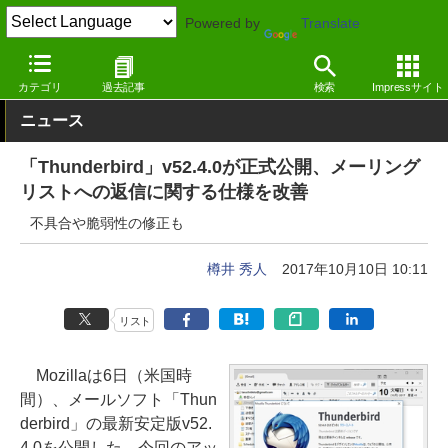
Powered by
Translate
窓の杜
インターネット
メール
Windows
カテゴリ
過去記事
検索
Impressサイト
ニュース
「Thunderbird」v52.4.0が正式公開、メーリング
リストへの返信に関する仕様を改善
不具合や脆弱性の修正も
樽井 秀人
2017年10月10日 10:11
リスト
Mozillaは6日（米国時
間）、メールソフト「Thun
derbird」の最新安定版v52.
4.0を公開した。今回のアッ