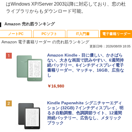
はWindows XP/Server 2003以降に対応しており、窓の杜
ライブラリからもダウンロード可能。
Amazon 売れ筋ランキング
ノートPC
PCソフト
IT入門書
電子書籍リーダー
Amazon 電子書籍リーダー の売れ筋ランキング
更新日時：2026/08/09 18:05
Apple 2026 MacBook Neo A18 Proチッ
Robloxギフトカード - 800 Robux 【限
生成AIパスポート公式テキスト 第４版
Amazon Kindle - 目に優しい、かさばら
プ搭載13インチノートブック：AIとAppl
定バーチャルアイテムを含む】 【オンラ
ない、大きな画面で読みやすい、6週間持
e Intelligenceのために設計、Liquid Ret
インゲームコード】 ロブロックス | オン
続バッテリー、6インチディスプレイ電子
￥1,766
inaディスプレイ、8GBユニファイドメモ
ラインコード版
書籍リーダー、マッチャ、16GB、広告な
リ、256GB SSDストレージ、1080p Fac
し
eTime HDカメラ - インディゴ
￥1,300
￥16,980
￥113,748
1冊ですべて身につくHTML & CSSとWe
bデザイン入門講座［第2版］
Robloxギフトカード - 1000 Robux 【限
定バーチャルアイテムを含む】 【オンラ
Kindle Paperwhite シグニチャーエディ
tomtoc 360°保護 15.6 16インチ パソコ
インゲームコード】 ロブロックス |オン
ション (32GB) 7インチディスプレイ、明
￥1,292
ンケース Dell NEC Lavie ASUS HP dyna
ラインコード版
るさ自動調整、色調調節ライト、12週間
book Lenovo対応
持続バッテリー、広告なし、メタリック
ブラック
￥1,600
￥2,952
ClaudeCode いちばんやさしい 教科書: