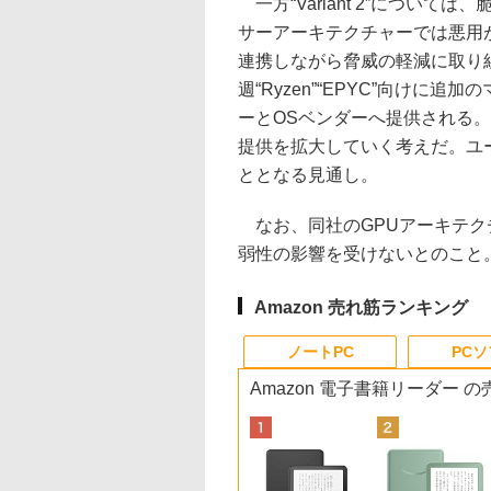
一方“Variant 2”につい
サーアーキテクチャーでは悪用
連携しながら脅威の軽減に取り
週“Ryzen”“EPYC”向け
ーとOSベンダーへ提供される
提供を拡大していく考えだ。ユ
ととなる見通し。
なお、同社のGPUアーキテク
弱性の影響を受けないとのこと
Amazon 売れ筋ランキング
ノートPC
PC
Amazon 電子書籍リーダー 