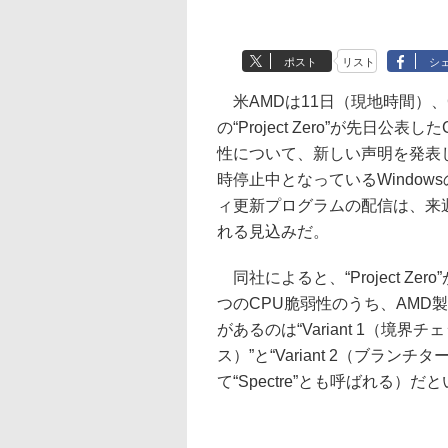
ポスト
リスト
シ
米AMDは11日（現地時間）、Go
の“Project Zero”が先日公表し
性について、新しい声明を発表
時停止中となっているWindow
ィ更新プログラムの配信は、来
れる見込みだ。
同社によると、“Project Zer
つのCPU脆弱性のうち、AMD製
があるのは“Variant 1（境界
ス）”と“Variant 2（ブラ
て“Spectre”とも呼ばれる）だ