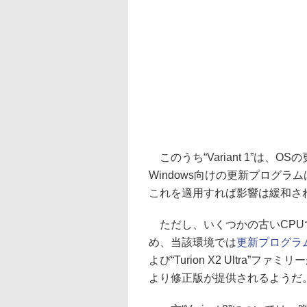
このうち“Variant 1”は
Windows向けの更新プログ
これを適用すれば影響は緩和さ
ただし、いくつかの古いCPU
め、当該環境では
更新プログラ
よび“Turion X2 Ultra”フ
より修正版が提供されるようだ