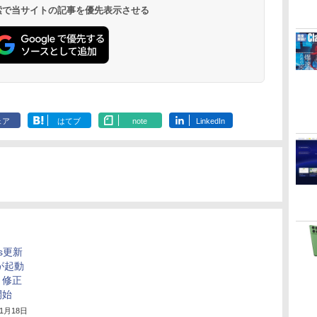
 検索で当サイトの記事を優先表示させる
ェア
はてブ
note
LinkedIn
s更新
が起動
、修正
開始
年1月18日