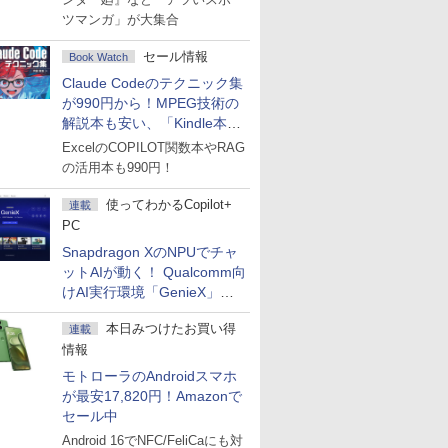
ツマンガ」が大集合
セール情報
Book Watch
Claude Codeのテクニック集
が990円から！MPEG技術の
解説本も安い、「Kindle本サ
マーセール」第2弾開始！
ExcelのCOPILOT関数本やRAG
の活用本も990円！
使ってわかるCopilot+
連載
PC
Snapdragon XのNPUでチャ
ットAIが動く！ Qualcomm向
けAI実行環境「GenieX」を
試してみた
本日みつけたお買い得
連載
情報
モトローラのAndroidスマホ
が最安17,820円！Amazonで
セール中
Android 16でNFC/FeliCaにも対