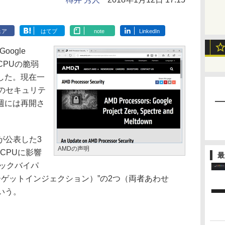
ェア
はてブ
note
LinkedIn
ogle
たCPUの脆弱
した。現在一
sのセキュリテ
週には再開さ
o”が公表した3
AMDの声明
CPUに影響
最
チェックバイパ
ンチターゲットインジェクション）”の2つ（両者あわせ
という。