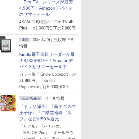
「Fire TV」シリーズが最安
4,980円！Amazonデバイス
のサマーセール
4K/Wi-Fi 6対応の「Fire TV 4K
Plus」は2,000円OFFの7,980円
本日みつけたお買い得
連載
情報
Kindle電子書籍リーダーが最
大8,000円OFF！Amazonデ
バイスがサマーセール中
カラー版「Kindle Colorsoft」が
31,980円。「Kindle
Paperwhite」は5,000円OFF
セール情報
Book Watch
『ドッジ弾子』『新テニスの
王子様』『二階堂地獄ゴル
フ』などが50％還元！
Amazonマンガ週末セール
『リアル』『ハナバス』
『MAJOR 2nd』『オールラウ
ンダー廻』など「アツいスポー