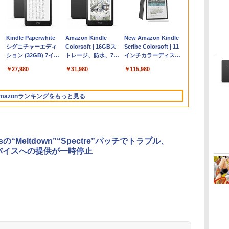
Apple 2026
Microsoft Office
ClaudeCode いちば
Kindle Paperwhite
【Amazon.co.jp限
Robloxギフトカード
1冊ですべて身につく
Amazon Kindle
FMV ノートパソコン
Windows版 |
FM TOWNS ハイパ
New Amazon Kindle
コ
定
MacBook Air M5チ
Home & Business
んやさしい 教科書:
シグニチャーエディ
定】 HP ノートパソ
- 2,000 Robux 【限
HTML & CSSとWeb
Colorsoft | 16GBス
WE1-K3 (MS 365
Minecraft (マインクラ
ー・カタログ: 本体ハ
Scribe Colorsoft | 11
ップ搭載13インチノ
2024(最新 永続版)|オ
非エンジニア 初心者
ション (32GB) 7イン
コン 15-fd 15.6イン
定バーチャルアイテ
デザイン入門講座
トレージ、防水、7イ
Personal/Copilotキー
フト): Java & Bedrock
ードウェア・市販ソフ
インチカラーディスプ
持
ートブック：AIと
ンラインコード
素人 でも安心 使い方
チディスプレイ、明
チ 16GBメモリ
ムを含む】 【オンラ
［第2版］
ンチカラーディスプ
搭載/Win 11/15.6
Edition | オンラインコ
トウェアのパーフェク
レイ、64GBストレー
￥278,800
￥39,582
￥99
￥27,980
￥129,800
￥3,200
￥1,292
￥31,980
￥139,880
￥3,600
￥1,600
￥115,980
ン
Apple Intelligence、
版|Windows11、
マニュアル AI副業に
るさ自動調整、色調
512GB SSD インテ
インゲームコード】
レイ、色調調節ライ
型/Core i5/16GB/SSD
ード版
トリストと最新エミュ
ジ、ノート機能搭載、
イ
13.6インチLiquid
10/mac対応|PC2台
もコンテンツ作成に
調節ライト、12週間
ル Core 5
ロブロックス | オン
ト、最大8週間持続バ
512GB/ホワイト)
レータ紹介
明るさ自動調整、色調
Retinaディスプレ
もKindle出版にも！
持続バッテリー、広
ラインコード版
ッテリー、広告無
FMVWK3E15W_AZ
調節ライト、プレミア
mazonランキングをもっと見る
な
イ、16GBユニファイ
非エンジニアのため
告なし、メタリック
し、ブラック (2025
ムペン付き、グラファ
ドメモリ、1TB SSD
のAIコーディング入
ブラック
年発売)
イト
ストレージ、12MPセ
門シリーズ
ンターフレームカメ
ラ、日本語キーボー
wsの“Meltdown”“Spectre”パッチでトラブル、
ド、Touch ID - ミッ
バイスへの提供が一時停止
ドナイト