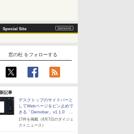
Special Site
窓の杜 をフォローする
新記事
デスクトップのサイドバーと
してWebページをピン止めで
きる「Demobar」v1.1.0 ほ
か
17件を掲載（8月7日のダイジェ
ストニュース）