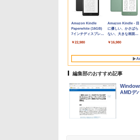
Apple 2026
Robloxギフトカード
生成AIパスポート公
Amazon Kindle
tomtoc 360°保護
Robloxギフトカード
AIイラスト表現辞典:
Amazon Kindle - 目
MacBook Neo A18
- 800 Robux 【限定
式テキスト 第４版
Paperwhite (16GB)
15.6 16インチ パソ
- 1000 Robux 【限
思い通りの絵を引き
に優しい、かさばら
Proチップ搭載13イ
バーチャルアイテム
7インチディスプレ
ンケース Dell NEC
バーチャルアイテム
出す プロンプトの言
ない、大きな画面で
￥1,766
ンチノートブック：
を含む】 【オンライ
イ、色調調節ライ
Lavie ASUS HP
を含む】 【オンライ
葉 AI画像生成シリー
読みやすい、6週間
￥131,111
￥1,300
￥22,980
￥2,952
￥1,600
￥480
￥16,980
AIとApple
ンゲームコード】 ロ
ト、12週間持続バッ
dynabook Lenovo
ンゲームコード】 ロ
ズ (はぴーイラスト
続バッテリー、6イ
Intelligenceのために
ブロックス | オンラ
テリー、広告なし、
対応
ブロックス |オンラ
Labo)
チディスプレイ電子
設計、Liquid Retina
インコード版
ブラック
ンコード版
書籍リーダー、マッ
A
ディスプレイ、8GB
チャ、16GB、広告
ユニファイドメモ
し
リ、512GB SSDスト
編集部のおすすめ記事
レージ、1080p
FaceTime HDカメ
Windo
ラ、Touch ID - シル
AMDデ
バー