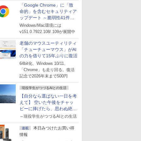
「Google Chrome」に「致
命的」を含むセキュリティア
ップデート ～脆弱性41件に
対処
Windows/Mac環境には
v151.0.7922.108/.109が展開中
老舗のマウスユーティリティ
「チューチューマウス」がAI
の力を借りて15年ぶりに復活
64bit化、Windows 10/11、
「Chrome」も走り回る。復活
記念で2026年末まで500円
現役学生がつづるAIとの生活
【自分なら選ばない一日を考
えて】 空いた午後をチャッ
ピーに捧げたら、思わぬ絶景
に出会った話
～現役学生がつづるAIとの生活
本日みつけたお買い得
連載
情報