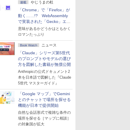
やじうまの杜
連載
「Chrome」で「Firefox」が
動く……!? WebAssembly
で実装された「Gecko」エン
ジン
意味があるかどうかはともかく
ロマンたっぷり
ニュース
Book Watch
「Claude」シリーズ第5世代
のプロンプトやモデルの選び
方を図解した書籍が無償公開
Anthropicの公式ドキュメント2
本を日本語で図解した『Claude
5世代 マスターガイド』
「Google マップ」でGemini
とのチャットで場所を探せる
機能が日本で提供開始
自然な会話形式で複雑な条件の
場所を探せる［マップに相談］
の対象国が拡大