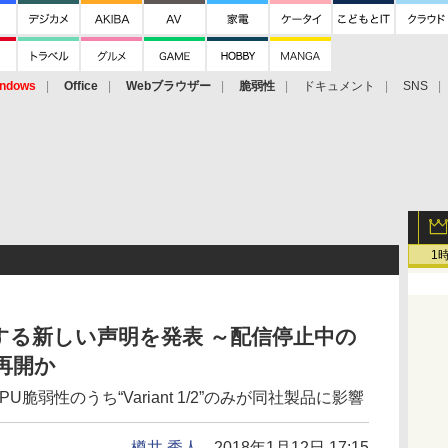
ndows
Office
Webブラウザー
脆弱性
ドキュメント
SNS
1
関する新しい声明を発表 ～配信停止中の
週再開か
つのCPU脆弱性のうち“Variant 1/2”のみが同社製品に影響
樽井 秀人
2018年1月12日 17:15