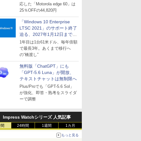
応した「Motorola edge 60」は
25％OFFの44,820円
「Windows 10 Enterprise
LTSC 2021」のサポート終了
迫る、2027年1月12日まで
～ESUは9月1日から販売
1年目は1台61米ドル、毎年倍額
で最長3年。あくまで移行へ
の“橋渡し”
無料版「ChatGPT」にも
「GPT-5.6 Luna」が開放、
テキストチャットは無制限へ
Plus/Proでも「GPT-5.6 Sol」
が強化、即答・熟考をスライダ
ーで調整
Impress Watchシリーズ 人気記事
時間
24時間
1週間
1カ月
もっと見る