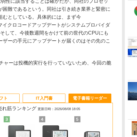
ては、脆弱性に該当することは確かだが、同社のプロセッ
が困難であるという。同社は引き続き業界と緊密に
組むとしている。具体的には、まず今
に追加のマイクロコードアップデートがシステムプロバイダ
。そして、今後数週間をかけて前の世代のCPUにも
ーザーの手元にアップデートが届くのはその先のこ
チャーは投機的実行を行っていないため、今回の脆
。
ソフト
IT入門書
電子書籍リーダー
の売れ筋ランキング
更新日時：2026/08/08 18:05