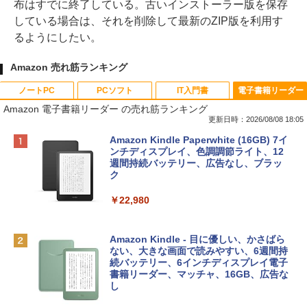
布はすでに終了している。古いインストーラー版を保存
している場合は、それを削除して最新のZIP版を利用す
るようにしたい。
Amazon 売れ筋ランキング
ノートPC
PCソフト
IT入門書
電子書籍リーダー
Amazon 電子書籍リーダー の売れ筋ランキング
更新日時：2026/08/08 18:05
Apple 2026 MacBook Neo A18 Proチッ
Robloxギフトカード - 800 Robux 【限
生成AIパスポート公式テキスト 第４版
Amazon Kindle Paperwhite (16GB) 7イ
プ搭載13インチノートブック：AIとAppl
定バーチャルアイテムを含む】 【オンラ
ンチディスプレイ、色調調節ライト、12
e Intelligenceのために設計、Liquid Ret
インゲームコード】 ロブロックス | オン
週間持続バッテリー、広告なし、ブラッ
￥1,766
inaディスプレイ、8GBユニファイドメモ
ラインコード版
ク
リ、512GB SSDストレージ、1080p Fac
eTime HDカメラ、Touch ID - シルバー
￥1,300
￥22,980
￥131,111
AIイラスト表現辞典: 思い通りの絵を引き
出す プロンプトの言葉 AI画像生成シリー
Robloxギフトカード - 1000 Robux 【限
Amazon Kindle - 目に優しい、かさばら
ズ (はぴーイラストLabo)
定バーチャルアイテムを含む】 【オンラ
ない、大きな画面で読みやすい、6週間持
tomtoc 360°保護 15.6 16インチ パソコ
インゲームコード】 ロブロックス |オン
続バッテリー、6インチディスプレイ電子
ンケース Dell NEC Lavie ASUS HP dyna
ラインコード版
書籍リーダー、マッチャ、16GB、広告な
￥480
book Lenovo対応
し
￥1,600