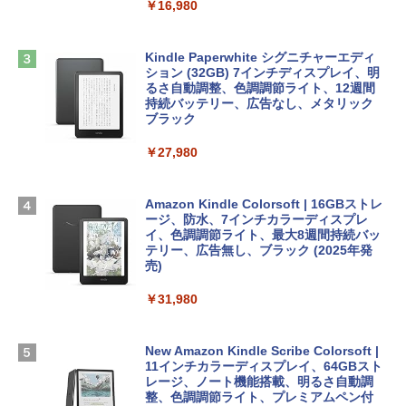
￥2,952
￥16,980
ClaudeCode いちばんやさしい 教科書:
非エンジニア 初心者 素人 でも安心 使い
方 マニュアル AI副業にもコンテンツ作成
Microsoft Office Home & Business 202
にもKindle出版にも！ 非エンジニアのた
Apple 2026 MacBook Air M5チップ搭載
4(最新 永続版)|オンラインコード版|Wind
Kindle Paperwhite シグニチャーエディ
めのAIコーディング入門シリーズ
13インチノートブック：AIとApple Intell
ows11、10/mac対応|PC2台
ション (32GB) 7インチディスプレイ、明
igence、13.6インチLiquid Retinaディ
るさ自動調整、色調調節ライト、12週間
スプレイ、16GBユニファイドメモリ、1
持続バッテリー、広告なし、メタリック
￥99
￥39,582
TB SSDストレージ、12MPセンターフレ
ブラック
ームカメラ、日本語キーボード、Touch I
D - ミッドナイト
￥27,980
1冊ですべて身につくHTML & CSSとWe
Robloxギフトカード - 2,000 Robux 【限
bデザイン入門講座［第2版］
定バーチャルアイテムを含む】 【オンラ
￥278,800
インゲームコード】 ロブロックス | オン
ラインコード版
Amazon Kindle Colorsoft | 16GBストレ
￥1,292
ージ、防水、7インチカラーディスプレ
【Amazon.co.jp限定】 HP ノートパソコ
イ、色調調節ライト、最大8週間持続バッ
￥3,200
ン 15-fd 15.6インチ 16GBメモリ 512GB
テリー、広告無し、ブラック (2025年発
SSD インテル Core 5
売)
FM TOWNS ハイパー・カタログ: 本体ハ
ードウェア・市販ソフトウェアのパーフ
Windows版 | Minecraft (マインクラフ
￥129,800
￥31,980
ェクトリストと最新エミュレータ紹介
ト): Java & Bedrock Edition | オンライ
ンコード版
￥1,600
FMV ノートパソコン WE1-K3 (MS 365 P
New Amazon Kindle Scribe Colorsoft |
￥3,600
ersonal/Copilotキー搭載/Win 11/15.6型/
11インチカラーディスプレイ、64GBスト
Core i5/16GB/SSD 512GB/ホワイト) FM
レージ、ノート機能搭載、明るさ自動調
VWK3E15W_AZ
整、色調調節ライト、プレミアムペン付