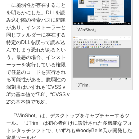
ーに脆弱性が存在すること
を明らかにした。DLLを読
み込む際の検索パスに問題
があり、インストーラーと
「WinShot」
同じフォルダーに存在する
特定のDLLを誤って読み込
んでしまう恐れがあるとい
う。最悪の場合、インスト
ーラーを実行している権限
で任意のコードを実行され
る可能性がある。脆弱性の
「JTrim」
深刻度はいずれも“CVSS v
3”の基本値で“7.8”、“CVSS v
2”の基本値で“6.8”。
「WinShot」は、デスクトップをキャプチャーするツ
ール。「JTrim」は初心者向けに設計された多機能なフォ
トレタッチソフトで、いずれもWoodyBells氏が開発した
定番ツールだ。