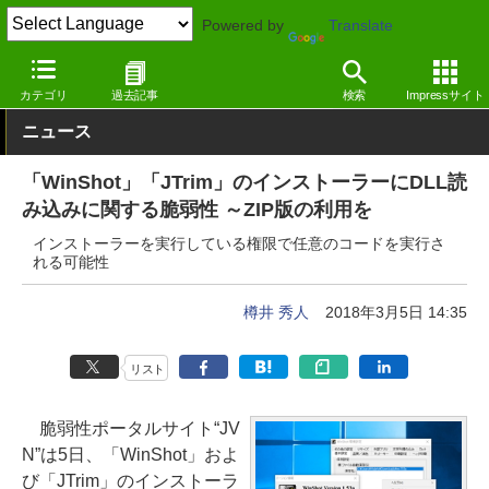
Powered by
Translate
窓の杜
セキュリティ
脆弱性
Windows
カテゴリ
過去記事
検索
Impressサイト
ニュース
「WinShot」「JTrim」のインストーラーにDLL読
み込みに関する脆弱性 ～ZIP版の利用を
インストーラーを実行している権限で任意のコードを実行さ
れる可能性
樽井 秀人
2018年3月5日 14:35
リスト
脆弱性ポータルサイト“JV
N”は5日、「WinShot」およ
び「JTrim」のインストーラ