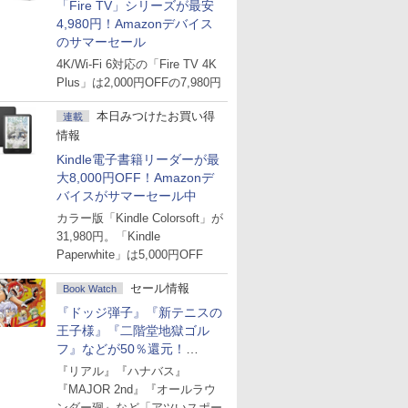
「Fire TV」シリーズが最安
4,980円！Amazonデバイス
のサマーセール
4K/Wi-Fi 6対応の「Fire TV 4K
Plus」は2,000円OFFの7,980円
本日みつけたお買い得
連載
情報
Kindle電子書籍リーダーが最
大8,000円OFF！Amazonデ
バイスがサマーセール中
カラー版「Kindle Colorsoft」が
31,980円。「Kindle
Paperwhite」は5,000円OFF
セール情報
Book Watch
『ドッジ弾子』『新テニスの
王子様』『二階堂地獄ゴル
フ』などが50％還元！
Amazonマンガ週末セール
『リアル』『ハナバス』
『MAJOR 2nd』『オールラウ
ンダー廻』など「アツいスポー