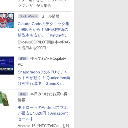
ツマンガ」が大集合
セール情報
Book Watch
Claude Codeのテクニック集
が990円から！MPEG技術の
解説本も安い、「Kindle本サ
マーセール」第2弾開始！
ExcelのCOPILOT関数本やRAG
の活用本も990円！
使ってわかるCopilot+
連載
PC
Snapdragon XのNPUでチャ
ットAIが動く！ Qualcomm向
けAI実行環境「GenieX」を
試してみた
本日みつけたお買い得
連載
情報
モトローラのAndroidスマホ
が最安17,820円！Amazonで
セール中
Android 16でNFC/FeliCaにも対