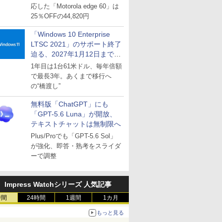
応した「Motorola edge 60」は
25％OFFの44,820円
「Windows 10 Enterprise
LTSC 2021」のサポート終了
迫る、2027年1月12日まで
～ESUは9月1日から販売
1年目は1台61米ドル、毎年倍額
で最長3年。あくまで移行へ
の“橋渡し”
無料版「ChatGPT」にも
「GPT-5.6 Luna」が開放、
テキストチャットは無制限へ
Plus/Proでも「GPT-5.6 Sol」
が強化、即答・熟考をスライダ
ーで調整
Impress Watchシリーズ 人気記事
時間
24時間
1週間
1カ月
もっと見る