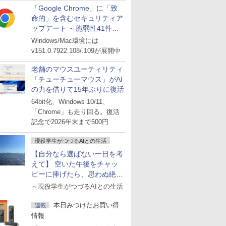
「Google Chrome」に「致
命的」を含むセキュリティア
ップデート ～脆弱性41件に
対処
Windows/Mac環境には
v151.0.7922.108/.109が展開中
老舗のマウスユーティリティ
「チューチューマウス」がAI
の力を借りて15年ぶりに復活
64bit化、Windows 10/11、
「Chrome」も走り回る。復活
記念で2026年末まで500円
現役学生がつづるAIとの生活
【自分なら選ばない一日を考
えて】 空いた午後をチャッ
ピーに捧げたら、思わぬ絶景
に出会った話
～現役学生がつづるAIとの生活
本日みつけたお買い得
連載
情報