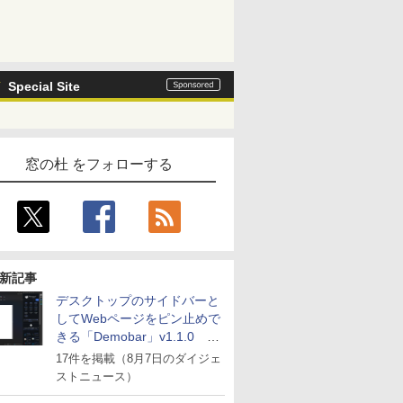
Special Site
窓の杜 をフォローする
新記事
デスクトップのサイドバーと
してWebページをピン止めで
きる「Demobar」v1.1.0 ほ
か
17件を掲載（8月7日のダイジェ
ストニュース）