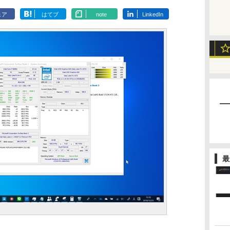
ェア
はてブ
note
LinkedIn
最