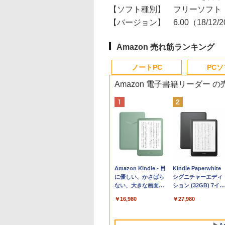
【ソフト種別】
フリーソフト
【バージョン】
6.00（18/12/
Amazon 売れ筋ランキング
ノートPC
PC
Amazon 電子書籍リーダー 
Apple 2026
Robloxギフトカード
生成AIパスポート公
Amazon Kindle - 目
tomtoc 360°保護
Robloxギフトカード
1冊ですべて身につ
Kindle Paperwhite
MacBook Neo A18
- 800 Robux 【限定
式テキスト 第４版
に優しい、かさばら
15.6 16インチ パソ
- 1000 Robux 【限
HTML & CSSとWeb
シグニチャーエディ
Proチップ搭載13イ
バーチャルアイテム
ない、大きな画面で
ンケース Dell NEC
バーチャルアイテム
デザイン入門講座
ション (32GB) 7イン
￥1,766
ンチノートブック：
を含む】 【オンライ
読みやすい、6週間持
Lavie ASUS HP
を含む】 【オンライ
［第2版］
チディスプレイ、明
￥113,748
￥1,300
￥16,980
￥2,952
￥1,600
￥1,292
￥27,980
AIとApple
ンゲームコード】 ロ
続バッテリー、6イン
dynabook Lenovo
ンゲームコード】 ロ
るさ自動調整、色調
Intelligenceのために
ブロックス | オンラ
チディスプレイ電子
対応
ブロックス |オンラ
調節ライト、12週間
設計、Liquid Retina
インコード版
書籍リーダー、マッ
ンコード版
持続バッテリー、広