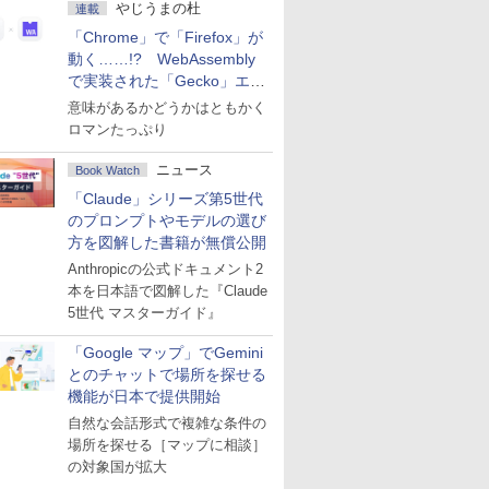
やじうまの杜
連載
「Chrome」で「Firefox」が
動く……!? WebAssembly
で実装された「Gecko」エン
ジン
意味があるかどうかはともかく
ロマンたっぷり
ニュース
Book Watch
「Claude」シリーズ第5世代
のプロンプトやモデルの選び
方を図解した書籍が無償公開
Anthropicの公式ドキュメント2
本を日本語で図解した『Claude
5世代 マスターガイド』
「Google マップ」でGemini
とのチャットで場所を探せる
機能が日本で提供開始
自然な会話形式で複雑な条件の
場所を探せる［マップに相談］
の対象国が拡大