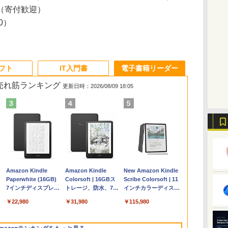
（寄付歓迎）
20）
ソフト
IT入門書
電子書籍リーダー
の売れ筋ランキング
更新日時：2026/08/09 18:05
く
Apple 2026
Robloxギフトカード
ClaudeCode いちば
Amazon Kindle
【Amazon.co.jp限
Microsoft Office
AIイラスト表現辞典:
Amazon Kindle
FMV ノートパソコン
Windows版 |
FM TOWNS ハイパ
New Amazon Kindle
コ
定
MacBook Air M5チ
- 2,000 Robux 【限
んやさしい 教科書:
Paperwhite (16GB)
定】 HP ノートパソ
Home & Business
思い通りの絵を引き
Colorsoft | 16GBス
WE1-K3 (MS 365
Minecraft (マインクラ
ー・カタログ: 本体ハ
Scribe Colorsoft | 11
ップ搭載13インチノ
定バーチャルアイテ
非エンジニア 初心者
7インチディスプレ
コン 15-fd 15.6イン
2024(最新 永続版)|オ
出す プロンプトの言
トレージ、防水、7イ
Personal/Copilotキー
フト): Java & Bedrock
ードウェア・市販ソフ
インチカラーディスプ
ートブック：AIと
ムを含む】 【オンラ
素人 でも安心 使い方
イ、色調調節ライ
チ 16GBメモリ
ンラインコード
葉 AI画像生成シリー
ンチカラーディスプ
搭載/Win 11/15.6
Edition | オンラインコ
トウェアのパーフェク
レイ、64GBストレー
￥278,800
￥3,200
￥99
￥22,980
￥129,800
￥39,582
￥480
￥31,980
￥139,880
￥3,600
￥1,600
￥115,980
Apple Intelligence、
インゲームコード】
マニュアル AI副業に
ト、12週間持続バッ
512GB SSD インテ
版|Windows11、
ズ (はぴーイラスト
レイ、色調調節ライ
型/Core i5/16GB/SSD
ード版
トリストと最新エミュ
ジ、ノート機能搭載、
イ
13.6インチLiquid
ロブロックス | オン
もコンテンツ作成に
テリー、広告なし、
ル Core 5
10/mac対応|PC2台
Labo)
ト、最大8週間持続バ
512GB/ホワイト)
レータ紹介
明るさ自動調整、色調
Retinaディスプレ
ラインコード版
もKindle出版にも！
ブラック
ッテリー、広告無
FMVWK3E15W_AZ
調節ライト、プレミア