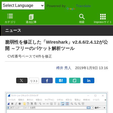
Powered by
Translate
窓の杜
セキュリティ
脆弱性
Windows
カテゴリ
過去記事
検索
Impressサイト
ニュース
脆弱性を修正した「Wireshark」v2.6.6/2.4.12が公
開 ～フリーのパケット解析ツール
CVE番号ベースで4件を修正
樽井 秀人
2019年1月9日 13:16
リスト