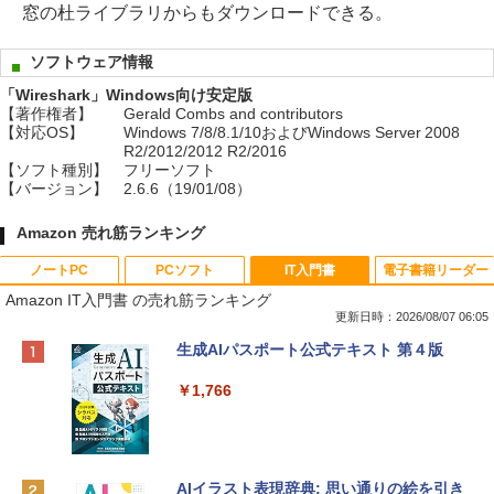
窓の杜ライブラリからもダウンロードできる。
ソフトウェア情報
「Wireshark」Windows向け安定版
【著作権者】
Gerald Combs and contributors
【対応OS】
Windows 7/8/8.1/10およびWindows Server 2008
R2/2012/2012 R2/2016
【ソフト種別】
フリーソフト
【バージョン】
2.6.6（19/01/08）
Amazon 売れ筋ランキング
ノートPC
PCソフト
IT入門書
電子書籍リーダー
Amazon IT入門書 の売れ筋ランキング
更新日時：2026/08/07 06:05
Apple 2026 MacBook Neo A18 Proチッ
Robloxギフトカード - 800 Robux 【限
生成AIパスポート公式テキスト 第４版
プ搭載13インチノートブック：AIとAppl
定バーチャルアイテムを含む】 【オンラ
e Intelligence、Liquid Retinaディスプ
インゲームコード】 ロブロックス | オン
￥1,766
レイ、8GBメモリ、512GB SSD、1080p
ラインコード版
FaceTime HDカメラ、Touch ID - インデ
ィゴ + 3年延長 AppleCare+ for 13インチ
￥1,300
MacBook Neo(A18 Pro)|ダウンロード版
AIイラスト表現辞典: 思い通りの絵を引き