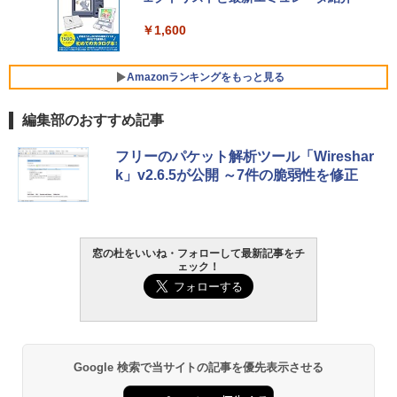
ト): Java & Bedrock Edition | オンライ
ンコード版
￥129,800
￥1,600
￥3,600
FMV ノートパソコン WE1-K3 (MS 365 P
Amazonランキングをもっと見る
ersonal/Copilotキー搭載/Win 11/15.6型/
Core i5/16GB/SSD 512GB/ホワイト) FM
編集部のおすすめ記事
VWK3E15W_AZ
Amazon Kindle Paperwhite (16GB) 7イ
￥123,400
フリーのパケット解析ツール「Wireshar
ンチディスプレイ、色調調節ライト、12
k」v2.6.5が公開 ～7件の脆弱性を修正
週間持続バッテリー、広告なし、ブラッ
ク
￥27,980
窓の杜をいいね・フォローして最新記事をチ
ェック！
Amazon Kindle - 目に優しい、かさばら
ない、大きな画面で読みやすい、6週間持
続バッテリー、6インチディスプレイ電子
書籍リーダー、ブラック、16GB、広告な
し
Google 検索で当サイトの記事を優先表示させる
￥19,980