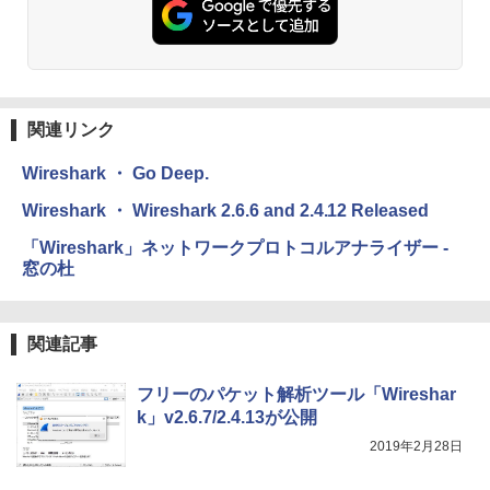
Kindle Paperwhite シグニチャーエディ
ション (32GB) 7インチディスプレイ、明
るさ自動調整、色調調節ライト、12週間
持続バッテリー、広告なし、メタリック
ブラック
関連リンク
￥32,980
Wireshark ・ Go Deep.
Amazon Kindle Colorsoft | 16GBストレ
Wireshark ・ Wireshark 2.6.6 and 2.4.12 Released
ージ、防水、7インチカラーディスプレ
イ、色調調節ライト、最大8週間持続バッ
「Wireshark」ネットワークプロトコルアナライザー -
テリー、広告無し、ブラック (2025年発
窓の杜
売)
￥39,980
関連記事
New Amazon Kindle Scribe Colorsoft |
フリーのパケット解析ツール「Wireshar
11インチカラーディスプレイ、64GBスト
k」v2.6.7/2.4.13が公開
レージ、ノート機能搭載、明るさ自動調
整、色調調節ライト、プレミアムペン付
2019年2月28日
き、グラファイト