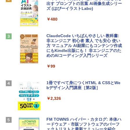
￥162,598
出す プロンプトの言葉 AI画像生成シリー
Microsoft Office Home & Business 202
ズ (はぴーイラストLabo)
4(最新 永続版)|オンラインコード版|Wind
ows11、10/mac対応|PC2台
tomtoc 360°保護 15.6 16インチ パソコ
￥480
ンケース Dell NEC Lavie ASUS HP dyna
￥39,582
book Lenovo対応
ClaudeCode いちばんやさしい 教科書:
￥2,952
非エンジニア 初心者 素人 でも安心 使い
Robloxギフトカード - 2,000 Robux 【限
方 マニュアル AI副業にもコンテンツ作成
定バーチャルアイテムを含む】 【オンラ
にもKindle出版にも！ 非エンジニアのた
インゲームコード】 ロブロックス | オン
めのAIコーディング入門シリーズ
Apple 2026 MacBook Air M5チップ搭載
ラインコード版
13インチノートブック：AIとApple Intell
igence、13.6インチLiquid Retinaディ
￥99
￥3,200
スプレイ、24GBユニファイドメモリ、1
TB SSD、12MPセンターフレームカメ
ラ、Touch ID - ミッドナイト + 3年延長
1冊ですべて身につくHTML & CSSとWe
Robloxギフトカード - 1000 Robux 【限
AppleCare+ for 13インチMacBook Air
bデザイン入門講座［第2版］
定バーチャルアイテムを含む】 【オンラ
(M5)|ダウンロード版
インゲームコード】 ロブロックス |オン
ラインコード版
￥2,326
￥347,600
￥1,600
【Amazon.co.jp限定】 HP ノートパソコ
FM TOWNS ハイパー・カタログ: 本体ハ
ン 15-fd 15.6インチ 16GBメモリ 512GB
ードウェア・市販ソフトウェアのパーフ
Windows版 | Minecraft (マインクラフ
SSD インテル Core 5
ェクトリストと最新エミュレータ紹介