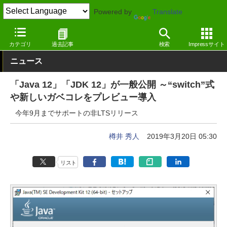
Powered by
Translate
窓の杜
システム・ファイル
ランタイム
Windows
カテゴリ
過去記事
検索
Impressサイト
ニュース
「Java 12」「JDK 12」が一般公開 ～“switch”式
や新しいガベコレをプレビュー導入
今年9月までサポートの非LTSリリース
樽井 秀人
2019年3月20日 05:30
リスト