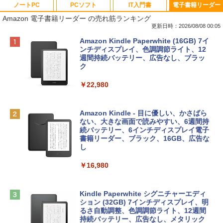
ノートPC
PCソフト
IT入門書
電子書籍リーダー
Amazon 電子書籍リーダー の売れ筋ランキング
更新日時：2026/08/08 00:05
Apple 2026 MacBook Neo A18 Proチッ
Robloxギフトカード - 800 Robux 【限
生成AIパスポート公式テキスト 第４版
Amazon Kindle Paperwhite (16GB) 7イ
プ搭載13インチノートブック：AIとAppl
定バーチャルアイテムを含む】 【オンラ
ンチディスプレイ、色調調節ライト、12
e Intelligence、Liquid Retinaディスプ
インゲームコード】 ロブロックス | オン
週間持続バッテリー、広告なし、ブラッ
￥1,766
レイ、8GBメモリ、512GB SSD、1080p
ラインコード版
ク
FaceTime HDカメラ、Touch ID - インデ
ィゴ + 3年延長 AppleCare+ for 13インチ
￥1,300
￥22,980
MacBook Neo(A18 Pro)|ダウンロード版
AIイラスト表現辞典: 思い通りの絵を引き
￥162,598
出す プロンプトの言葉 AI画像生成シリー
Robloxギフトカード - 1000 Robux 【限
Amazon Kindle - 目に優しい、かさばら
ズ (はぴーイラストLabo)
定バーチャルアイテムを含む】 【オンラ
ない、大きな画面で読みやすい、6週間持
インゲームコード】 ロブロックス |オン
続バッテリー、6インチディスプレイ電子
tomtoc 360°保護 15.6 16インチ パソコ
ラインコード版
書籍リーダー、ブラック、16GB、広告な
￥480
ンケース Dell NEC Lavie ASUS HP dyna
し
book Lenovo対応
￥1,600
￥16,980
ClaudeCode いちばんやさしい 教科書:
￥2,952
非エンジニア 初心者 素人 でも安心 使い
方 マニュアル AI副業にもコンテンツ作成
Microsoft Office Home & Business 202
にもKindle出版にも！ 非エンジニアのた
4(最新 永続版)|オンラインコード版|Wind
Kindle Paperwhite シグニチャーエディ
めのAIコーディング入門シリーズ
Apple 2026 MacBook Air M5チップ搭載
ows11、10/mac対応|PC2台
ション (32GB) 7インチディスプレイ、明
13インチノートブック：AIとApple Intell
るさ自動調整、色調調節ライト、12週間
igence、13.6インチLiquid Retinaディ
持続バッテリー、広告なし、メタリック
￥99
￥39,582