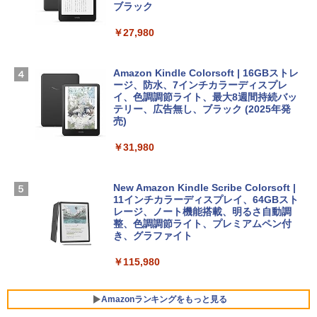
スプレイ、16GBユニファイドメモリ、1
ブラック
TB SSDストレージ、12MPセンターフレ
ームカメラ、日本語キーボード、Touch I
￥27,980
1冊ですべて身につくHTML & CSSとWe
Robloxギフトカード - 2,000 Robux 【限
D - シルバー
bデザイン入門講座［第2版］
定バーチャルアイテムを含む】 【オンラ
インゲームコード】 ロブロックス | オン
￥261,414
ラインコード版
Amazon Kindle Colorsoft | 16GBストレ
￥1,292
ージ、防水、7インチカラーディスプレ
イ、色調調節ライト、最大8週間持続バッ
￥3,200
【Amazon.co.jp限定】 HP ノートパソコ
テリー、広告無し、ブラック (2025年発
ン 15-fd 15.6インチ 16GBメモリ 512GB
売)
FM TOWNS ハイパー・カタログ: 本体ハ
SSD インテル Core 5
ードウェア・市販ソフトウェアのパーフ
Windows版 | Minecraft (マインクラフ
￥31,980
ェクトリストと最新エミュレータ紹介
ト): Java & Bedrock Edition | オンライ
￥129,800
ンコード版
￥1,600
New Amazon Kindle Scribe Colorsoft |
￥3,600
FMV ノートパソコン WE1-K3 (MS 365 P
11インチカラーディスプレイ、64GBスト
ersonal/Copilotキー搭載/Win 11/15.6型/
レージ、ノート機能搭載、明るさ自動調
Core i5/16GB/SSD 512GB/ホワイト) FM
整、色調調節ライト、プレミアムペン付
VWK3E15W_AZ
き、グラファイト
￥139,880
￥115,980
Amazonランキングをもっと見る