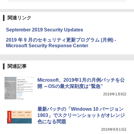
￥99
週間持続バッテリー、広告なし、ブラッ
ク
関連リンク
￥22,980
AIイラスト表現辞典: 思い通りの絵を引き
出す プロンプトの言葉 AI画像生成シリー
September 2019 Security Updates
ズ (はぴーイラストLabo)
Amazon Kindle Colorsoft | 16GBストレ
2019 年 9 月のセキュリティ更新プログラム (月例) -
￥480
ージ、防水、7インチカラーディスプレ
Microsoft Security Response Center
イ、色調調節ライト、最大8週間持続バッ
テリー、広告無し、ブラック (2025年発
売)
FM TOWNS ハイパー・カタログ: 本体ハ
ードウェア・市販ソフトウェアのパーフ
関連記事
￥31,980
ェクトリストと最新エミュレータ紹介
￥1,600
Microsoft、2019年1月の月例パッチを公
New Amazon Kindle Scribe Colorsoft |
開 ～OSの最大深刻度は“緊急”
11インチカラーディスプレイ、64GBスト
2019年1月9日
レージ、ノート機能搭載、明るさ自動調
整、色調調節ライト、プレミアムペン付
き、グラファイト
最新パッチの「Windows 10 バージョン
1903」でスクリーンショットがオレンジ
￥115,980
色になる問題
2019年9月13日