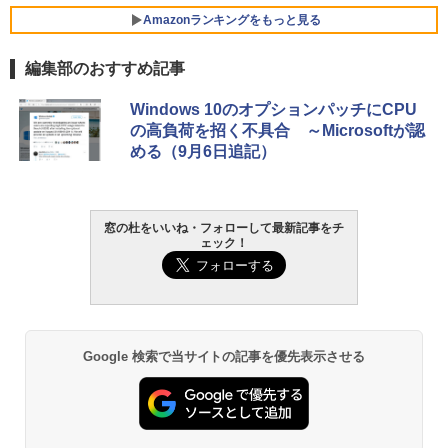
VWK3E15W_AZ
Amazonランキングをもっと見る
￥139,880
編集部のおすすめ記事
生成AIパスポート公式テキスト 第４版
Amazon Kindle - 目に優しい、かさばら
Windows 10のオプションパッチにCPU
ない、大きな画面で読みやすい、6週間持
の高負荷を招く不具合 ～Microsoftが認
続バッテリー、6インチディスプレイ電子
￥1,766
める（9月6日追記）
書籍リーダー、マッチャ、16GB、広告な
し
￥16,980
1冊ですべて身につくHTML & CSSとWe
窓の杜をいいね・フォローして最新記事をチ
ェック！
bデザイン入門講座［第2版］
Kindle Paperwhite シグニチャーエディ
ション (32GB) 7インチディスプレイ、明
￥1,292
るさ自動調整、色調調節ライト、12週間
持続バッテリー、広告なし、メタリック
ブラック
ClaudeCode いちばんやさしい 教科書:
Google 検索で当サイトの記事を優先表示させる
￥27,980
非エンジニア 初心者 素人 でも安心 使い
方 マニュアル AI副業にもコンテンツ作成
にもKindle出版にも！ 非エンジニアのた
めのAIコーディング入門シリーズ
Amazon Kindle Paperwhite (16GB) 7イ
ンチディスプレイ、色調調節ライト、12