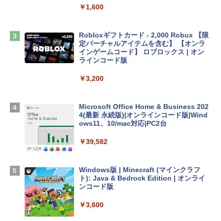
￥1,600
￥2,952
Robloxギフトカード - 2,000 Robux 【限
Apple 2026 MacBook Air M5チップ搭載
定バーチャルアイテムを含む】 【オンラ
13インチノートブック：AIとApple Intell
インゲームコード】 ロブロックス | オン
igence、13.6インチLiquid Retinaディ
ラインコード版
スプレイ、16GBユニファイドメモリ、1
TB SSDストレージ、12MPセンターフレ
￥3,200
ームカメラ、日本語キーボード、Touch I
D - ミッドナイト
Microsoft Office Home & Business 202
￥278,800
4(最新 永続版)|オンラインコード版|Wind
ows11、10/mac対応|PC2台
【Amazon.co.jp限定】 HP ノートパソコ
￥39,582
ン 15-fd 15.6インチ 16GBメモリ 512GB
SSD インテル Core 5
Windows版 | Minecraft (マインクラフ
￥129,800
ト): Java & Bedrock Edition | オンライ
ンコード版
FMV ノートパソコン WE1-K3 (MS 365 P
￥3,600
ersonal/Copilotキー搭載/Win 11/15.6型/
Core i5/16GB/SSD 512GB/ホワイト) FM