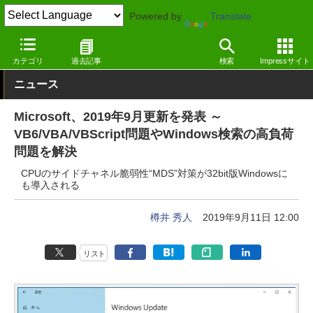
Powered by
Translate
窓の杜
セキュリティ
脆弱性
Windows
カテゴリ
過去記事
検索
Impressサイト
ニュース
Microsoft、2019年9月更新を発表 ～
VB6/VBA/VBScript問題やWindows検索の高負荷
問題を解決
CPUのサイドチャネル脆弱性“MDS”対策が32bit版Windowsに
も導入される
樽井 秀人
2019年9月11日 12:00
リスト