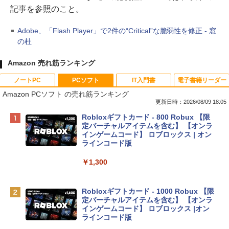
記事を参照のこと。
Adobe、「Flash Player」で2件の“Critical”な脆弱性を修正 - 窓
の杜
Amazon 売れ筋ランキング
ノートPC
PCソフト
IT入門書
電子書籍リーダー
Amazon PCソフト の売れ筋ランキング
更新日時：2026/08/09 18:05
Apple 2026 MacBook Neo A18 Proチッ
Robloxギフトカード - 800 Robux 【限
プ搭載13インチノートブック：AIとAppl
定バーチャルアイテムを含む】 【オンラ
e Intelligenceのために設計、Liquid Ret
インゲームコード】 ロブロックス | オン
inaディスプレイ、8GBユニファイドメモ
ラインコード版
リ、256GB SSDストレージ、1080p Fac
eTime HDカメラ - インディゴ
￥1,300
￥113,748
Robloxギフトカード - 1000 Robux 【限
定バーチャルアイテムを含む】 【オンラ
tomtoc 360°保護 15.6 16インチ パソコ
インゲームコード】 ロブロックス |オン
ンケース Dell NEC Lavie ASUS HP dyna
ラインコード版
book Lenovo対応