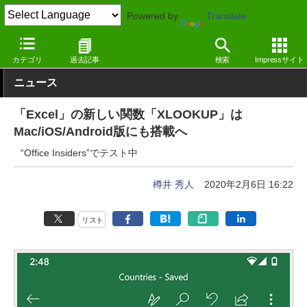
Powered by
Translate
窓の杜
オフィス・ドキュメント
オフィス
Android
カテゴリ
過去記事
検索
Impressサイト
ニュース
「Excel」の新しい関数「XLOOKUP」は
Mac/iOS/Android版にも搭載へ
“Office Insiders”でテスト中
樽井 秀人
2020年2月6日 16:22
リスト