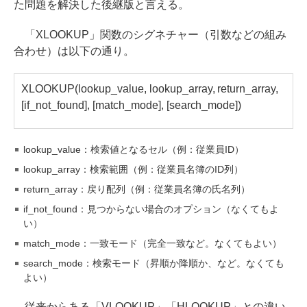
た問題を解決した後継版と言える。
「XLOOKUP」関数のシグネチャー（引数などの組み
合わせ）は以下の通り。
XLOOKUP(lookup_value, lookup_array, return_array,
[if_not_found], [match_mode], [search_mode])
lookup_value：検索値となるセル（例：従業員ID）
lookup_array：検索範囲（例：従業員名簿のID列）
return_array：戻り配列（例：従業員名簿の氏名列）
if_not_found：見つからない場合のオプション（なくてもよ
い）
match_mode：一致モード（完全一致など。なくてもよい）
search_mode：検索モード（昇順か降順か、など。なくても
よい）
従来からある「VLOOKUP」「HLOOKUP」との違い