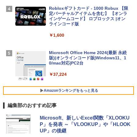
TB SSDストレージ、12MPセンターフレ
ームカメラ、日本語キーボード、Touch I
Robloxギフトカード - 1000 Robux 【限
D - ミッドナイト
定バーチャルアイテムを含む】 【オンラ
インゲームコード】 ロブロックス |オン
￥314,800
ラインコード版
￥1,600
【Amazon.co.jp限定】 HP ノートパソコ
ン 15-fd 15.6インチ 16GBメモリ 512GB
SSD インテル Core 5
Microsoft Office Home 2024(最新 永続
版)|オンラインコード版|Windows11、1
￥129,800
0/mac対応|PC2台
￥37,224
FMV ノートパソコン WE1-K3 (MS 365 P
ersonal/Copilotキー搭載/Win 11/15.6型/
Core i5/16GB/SSD 512GB/ホワイト) FM
Amazonランキングをもっと見る
VWK3E15W_AZ
編集部のおすすめ記事
￥119,800
生成AIパスポート公式テキスト 第４版
Amazon Kindle Paperwhite (16GB) 7イ
Microsoft、新しいExcel関数「XLOOKU
ンチディスプレイ、色調調節ライト、12
P」を発表 ～「VLOOKUP」や「HLOOK
週間持続バッテリー、広告なし、ブラッ
￥1,766
UP」の後継
ク