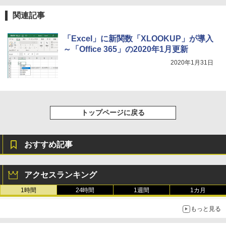
テリー、広告無し、ブラック (2025年発
売)
1冊ですべて身につくHTML & CSSとWe
関連記事
bデザイン入門講座［第2版］
￥39,980
「Excel」に新関数「XLOOKUP」が導入
￥2,326
～「Office 365」の2020年1月更新
New Amazon Kindle Scribe Colorsoft |
2020年1月31日
11インチカラーディスプレイ、64GBスト
レージ、ノート機能搭載、明るさ自動調
整、色調調節ライト、プレミアムペン付
き、グラファイト
￥115,980
トップページに戻る
おすすめ記事
アクセスランキング
1時間
24時間
1週間
1カ月
もっと見る