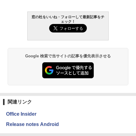
￥27,980
AIイラスト表現辞典: 思い通りの絵を引き
窓の杜をいいね・フォローして最新記事をチ
ェック！
出す プロンプトの言葉 AI画像生成シリー
Amazon Kindle - 目に優しい、かさばら
ズ (はぴーイラストLabo)
ない、大きな画面で読みやすい、6週間持
続バッテリー、6インチディスプレイ電子
書籍リーダー、ブラック、16GB、広告な
￥480
し
￥19,980
ClaudeCode いちばんやさしい 教科書:
Google 検索で当サイトの記事を優先表示させる
非エンジニア 初心者 素人 でも安心 使い
方 マニュアル AI副業にもコンテンツ作成
にもKindle出版にも！ 非エンジニアのた
Kindle Paperwhite シグニチャーエディ
めのAIコーディング入門シリーズ
ション (32GB) 7インチディスプレイ、明
るさ自動調整、色調調節ライト、12週間
持続バッテリー、広告なし、メタリック
￥99
ブラック
関連リンク
￥32,980
FM TOWNS ハイパー・カタログ: 本体ハ
ードウェア・市販ソフトウェアのパーフ
Office Insider
ェクトリストと最新エミュレータ紹介
Amazon Kindle Colorsoft | 16GBストレ
Release notes Android
ージ、防水、7インチカラーディスプレ
￥1,600
イ、色調調節ライト、最大8週間持続バッ