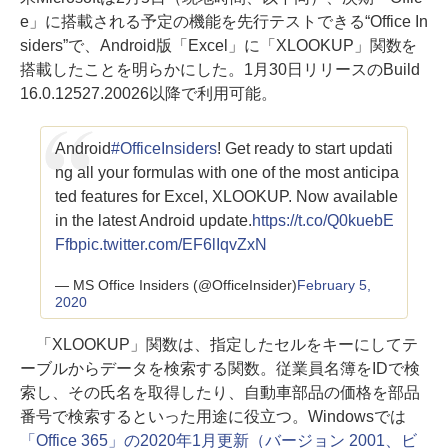
e」に搭載される予定の機能を先行テストできる“Office In
siders”で、Android版「Excel」に「XLOOKUP」関数を
搭載したことを明らかにした。1月30日リリースのBuild
16.0.12527.20026以降で利用可能。
Android
#OfficeInsiders
! Get ready to start updati
ng all your formulas with one of the most anticipa
ted features for Excel, XLOOKUP. Now available
in the latest Android update.
https://t.co/Q0kuebE
Ffb
pic.twitter.com/EF6lIqvZxN
— MS Office Insiders (@OfficeInsider)
February 5,
2020
「XLOOKUP」関数は、指定したセルをキーにしてテ
ーブルからデータを検索する関数。従業員名簿をIDで検
索し、その氏名を取得したり、自動車部品の価格を部品
番号で検索するといった用途に役立つ。Windowsでは
「Office 365」の2020年1月更新（バージョン 2001、ビ