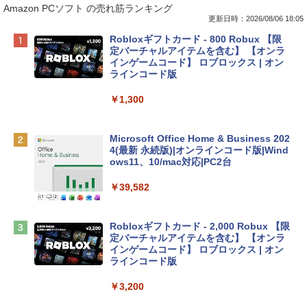
Amazon PCソフト の売れ筋ランキング
更新日時：2026/08/06 18:05
Apple 2026 MacBook Neo A18 Proチッ
Robloxギフトカード - 800 Robux 【限
プ搭載13インチノートブック：AIとAppl
定バーチャルアイテムを含む】 【オンラ
e Intelligenceのために設計、Liquid Ret
インゲームコード】 ロブロックス | オン
inaディスプレイ、8GBユニファイドメモ
ラインコード版
リ、512GB SSDストレージ、1080p Fac
eTime HDカメラ、Touch ID - インディ
￥1,300
ゴ
￥137,800
Microsoft Office Home & Business 202
4(最新 永続版)|オンラインコード版|Wind
ows11、10/mac対応|PC2台
tomtoc 360°保護 15.6 16インチ パソコ
ンケース Dell NEC Lavie ASUS HP dyna
￥39,582
book Lenovo対応
￥2,952
Robloxギフトカード - 2,000 Robux 【限
定バーチャルアイテムを含む】 【オンラ
インゲームコード】 ロブロックス | オン
Apple 2026 MacBook Air M5チップ搭載
ラインコード版
13インチノートブック：AIとApple Intell
igence、13.6インチLiquid Retinaディ
￥3,200
スプレイ、24GBユニファイドメモリ、1