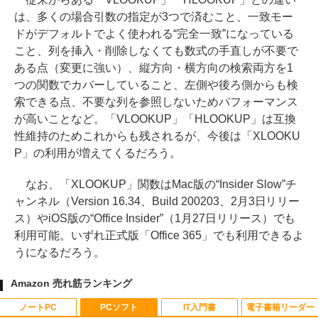
は、多くの場合引数の指定が3つで済むこと、一致モー
ドがデフォルトでよく使われる“完全一致”になっている
こと、列を挿入・削除しなくても数式の手直しが不要で
ある点（変更に強い）、縦方向・横方向の検索両方を1
つの関数でカバーしていること、左側や後ろ側からも検
索できる点、不要な列を参照しないためパフォーマンス
が高いことなど。「VLOOKUP」「HLOOKUP」は互換
性維持のためこれからも残されるが、今後は「XLOOKU
P」の利用が増えてくるだろう。
なお、「XLOOKUP」関数はMac版の“Insider Slow”チ
ャンネル（Version 16.34、Build 200203、2月3日リリー
ス）やiOS版の“Office Insider”（1月27日リリース）でも
利用可能。いずれ正式版「Office 365」でも利用できるよ
うになるだろう。
Amazon 売れ筋ランキング
ノートPC
PCソフト
IT入門書
電子書籍リーダー