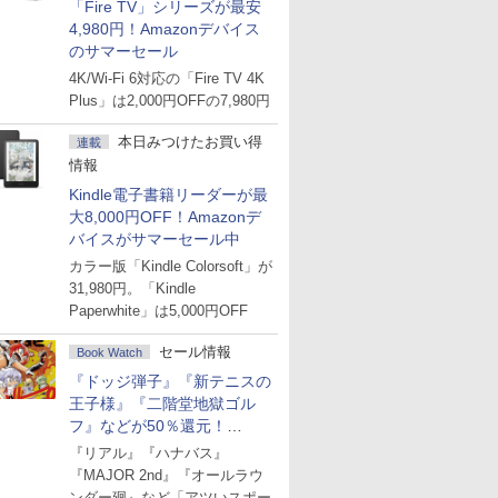
「Fire TV」シリーズが最安
4,980円！Amazonデバイス
のサマーセール
4K/Wi-Fi 6対応の「Fire TV 4K
Plus」は2,000円OFFの7,980円
本日みつけたお買い得
連載
情報
Kindle電子書籍リーダーが最
大8,000円OFF！Amazonデ
バイスがサマーセール中
カラー版「Kindle Colorsoft」が
31,980円。「Kindle
Paperwhite」は5,000円OFF
セール情報
Book Watch
『ドッジ弾子』『新テニスの
王子様』『二階堂地獄ゴル
フ』などが50％還元！
Amazonマンガ週末セール
『リアル』『ハナバス』
『MAJOR 2nd』『オールラウ
ンダー廻』など「アツいスポー