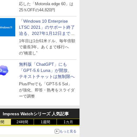
応した「Motorola edge 60」は
25％OFFの44,820円
「Windows 10 Enterprise
LTSC 2021」のサポート終了
迫る、2027年1月12日まで
～ESUは9月1日から販売
1年目は1台61米ドル、毎年倍額
で最長3年。あくまで移行へ
の“橋渡し”
無料版「ChatGPT」にも
「GPT-5.6 Luna」が開放、
テキストチャットは無制限へ
Plus/Proでも「GPT-5.6 Sol」
が強化、即答・熟考をスライダ
ーで調整
Impress Watchシリーズ 人気記事
時間
24時間
1週間
1カ月
もっと見る