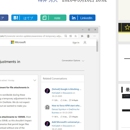
ェア
はてブ
note
LinkedIn
最