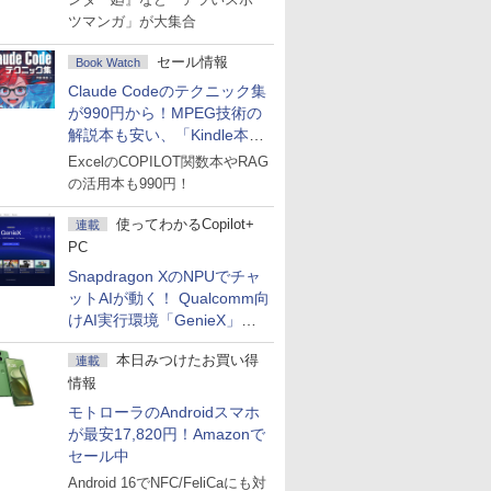
ツマンガ」が大集合
セール情報
Book Watch
Claude Codeのテクニック集
が990円から！MPEG技術の
解説本も安い、「Kindle本サ
マーセール」第2弾開始！
ExcelのCOPILOT関数本やRAG
の活用本も990円！
使ってわかるCopilot+
連載
PC
Snapdragon XのNPUでチャ
ットAIが動く！ Qualcomm向
けAI実行環境「GenieX」を
試してみた
本日みつけたお買い得
連載
情報
モトローラのAndroidスマホ
が最安17,820円！Amazonで
セール中
Android 16でNFC/FeliCaにも対