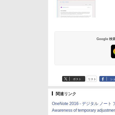
Robloxギフトカード
生成AIパスポート公
Amazon Kindle
Robloxギフトカード
AIイラスト表現辞典:
Amazon Kindle - 目
- 800 Robux 【限定
式テキスト 第４版
Paperwhite (16GB)
- 1000 Robux 【限
思い通りの絵を引き
に優しい、かさばら
バーチャルアイテム
7インチディスプレ
バーチャルアイテム
出す プロンプトの言
ない、大きな画面で
￥1,766
を含む】 【オンライ
イ、色調調節ライ
を含む】 【オンライ
葉 AI画像生成シリー
読みやすい、6週間
￥1,300
￥22,980
￥1,600
￥480
￥16,980
Google
ンゲームコード】 ロ
ト、12週間持続バッ
ンゲームコード】 ロ
ズ (はぴーイラスト
続バッテリー、6イ
ブロックス | オンラ
テリー、広告なし、
ブロックス |オンラ
Labo)
チディスプレイ電子
インコード版
ブラック
ンコード版
書籍リーダー、マッ
チャ、16GB、広告
し
ポスト
リスト
シ
関連リンク
OneNote 2016 - デジタル ノート アプ
Awareness of temporary adjustment