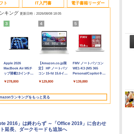
ソフト
IT入門書
電子書籍リーダー
ランキング
更新日時：2026/08/08 18:05
Apple 2026
【Amazon.co.jp限
FMV ノートパソコン
コ
MacBook Air M5チ
定】 HP ノートパソ
WE1-K3 (MS 365
ップ搭載13インチノ
コン 15-fd 15.6イン
Personal/Copilotキー
ートブック：AIと
チ 16GBメモリ
搭載/Win 11/15.6
￥278,800
￥129,800
￥139,880
Apple Intelligence、
512GB SSD インテ
型/Core i5/16GB/SSD
13.6インチLiquid
ル Core 5
512GB/ホワイト)
Retinaディスプレ
FMVWK3E15W_AZ
mazonランキングをもっと見る
イ、16GBユニファイ
ドメモリ、1TB SSD
ストレージ、12MPセ
ンターフレームカメ
ラ、日本語キーボー
ote 2016」は終わらず ～「Office 2019」に合わせ
ド、Touch ID - ミッ
ト延長、ダークモードも追加へ
ドナイト