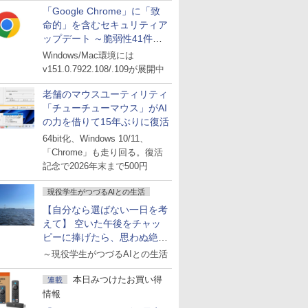
「Google Chrome」に「致
命的」を含むセキュリティア
ップデート ～脆弱性41件に
対処
Windows/Mac環境には
v151.0.7922.108/.109が展開中
老舗のマウスユーティリティ
「チューチューマウス」がAI
の力を借りて15年ぶりに復活
64bit化、Windows 10/11、
「Chrome」も走り回る。復活
記念で2026年末まで500円
現役学生がつづるAIとの生活
【自分なら選ばない一日を考
えて】 空いた午後をチャッ
ピーに捧げたら、思わぬ絶景
に出会った話
～現役学生がつづるAIとの生活
本日みつけたお買い得
連載
情報