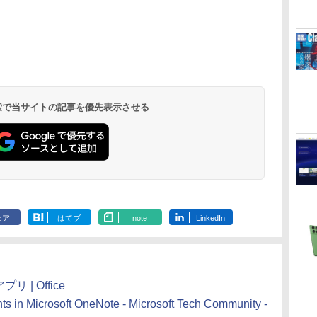
Microsoft Office
ClaudeCode いちば
Kindle Paperwhite
Robloxギフトカード
1冊ですべて身につく
Amazon Kindle
Windows版 |
FM TOWNS ハイパ
New Amazon Kindle
定
Home & Business
んやさしい 教科書:
シグニチャーエディ
- 2,000 Robux 【限
HTML & CSSとWeb
Colorsoft | 16GBス
Minecraft (マインクラ
ー・カタログ: 本体ハ
Scribe Colorsoft | 11
2024(最新 永続版)|オ
非エンジニア 初心者
ション (32GB) 7イン
定バーチャルアイテ
デザイン入門講座
トレージ、防水、7イ
フト): Java & Bedrock
ードウェア・市販ソフ
インチカラーディスプ
持
ンラインコード
素人 でも安心 使い方
チディスプレイ、明
ムを含む】 【オンラ
［第2版］
ンチカラーディスプ
Edition | オンラインコ
トウェアのパーフェク
レイ、64GBストレー
￥39,582
￥99
￥27,980
￥3,200
￥1,292
￥31,980
￥3,600
￥1,600
￥115,980
 検索で当サイトの記事を優先表示させる
ン
版|Windows11、
マニュアル AI副業に
るさ自動調整、色調
インゲームコード】
レイ、色調調節ライ
ード版
トリストと最新エミュ
ジ、ノート機能搭載、
イ
10/mac対応|PC2台
もコンテンツ作成に
調節ライト、12週間
ロブロックス | オン
ト、最大8週間持続バ
レータ紹介
明るさ自動調整、色調
もKindle出版にも！
持続バッテリー、広
ラインコード版
ッテリー、広告無
調節ライト、プレミア
な
非エンジニアのため
告なし、メタリック
し、ブラック (2025
ムペン付き、グラファ
のAIコーディング入
ブラック
年発売)
イト
門シリーズ
ェア
はてブ
note
LinkedIn
リ | Office
s in Microsoft OneNote - Microsoft Tech Community -