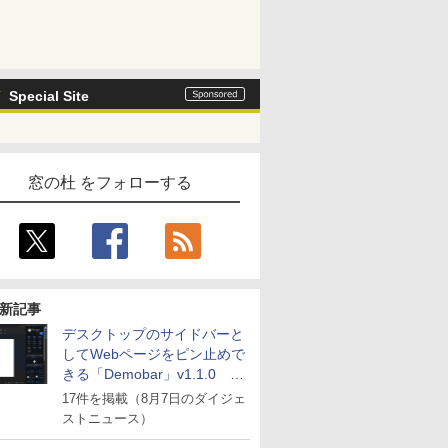
Special Site
窓の杜 をフォローする
新記事
デスクトップのサイドバーと
してWebページをピン止めで
きる「Demobar」v1.1.0 ほ
か
17件を掲載（8月7日のダイジェ
ストニュース）