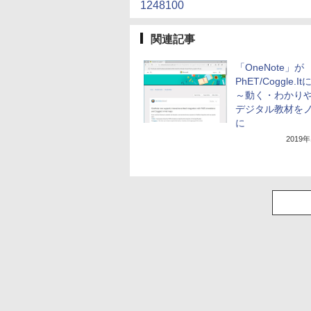
1248100
関連記事
「OneNote」が
PhET/Coggle.I
～動く・わかり
デジタル教材を
に
2019