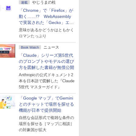
やじうまの杜
連載
「Chrome」で「Firefox」が
動く……!? WebAssembly
で実装された「Gecko」エン
ジン
意味があるかどうかはともかく
ロマンたっぷり
ニュース
Book Watch
「Claude」シリーズ第5世代
のプロンプトやモデルの選び
方を図解した書籍が無償公開
Anthropicの公式ドキュメント2
本を日本語で図解した『Claude
5世代 マスターガイド』
「Google マップ」でGemini
とのチャットで場所を探せる
機能が日本で提供開始
自然な会話形式で複雑な条件の
場所を探せる［マップに相談］
の対象国が拡大