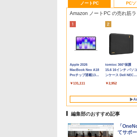
ノートPC
PC
Amazon ノートPC の売れ筋
Apple 2026
tomtoc 360°保護
MacBook Neo A18
15.6 16インチ パソ
Proチップ搭載13イ
ンケース Dell NEC
ンチノートブック：
Lavie ASUS HP
￥131,111
￥2,952
AIとApple
dynabook Lenovo
Intelligenceのために
対応
設計、Liquid Retina
A
ディスプレイ、8GB
ユニファイドメモ
リ、512GB SSDスト
編集部のおすすめ記事
レージ、1080p
FaceTime HDカメ
「OneN
ラ、Touch ID - シル
てサポー
バー