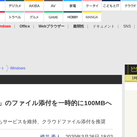
ndows
Office
Webブラウザー
脆弱性
ドキュメント
SNS
ント
Windows
1
Note」のファイル添付を一時的に100MBへ
もサービスを維持、クラウドファイル添付を推奨
樽井 秀人
2020年3月26日 18:02