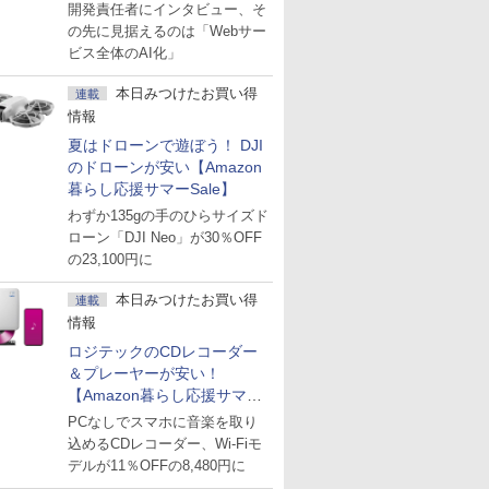
た「GMO AI RAG」は無償の
開発責任者にインタビュー、そ
OSS版で「1社1RAG」を目
の先に見据えるのは「Webサー
指す
ビス全体のAI化」
本日みつけたお買い得
連載
情報
夏はドローンで遊ぼう！ DJI
のドローンが安い【Amazon
暮らし応援サマーSale】
わずか135gの手のひらサイズド
ローン「DJI Neo」が30％OFF
の23,100円に
本日みつけたお買い得
連載
情報
ロジテックのCDレコーダー
＆プレーヤーが安い！
【Amazon暮らし応援サマー
Sale】
PCなしでスマホに音楽を取り
込めるCDレコーダー、Wi-Fiモ
デルが11％OFFの8,480円に