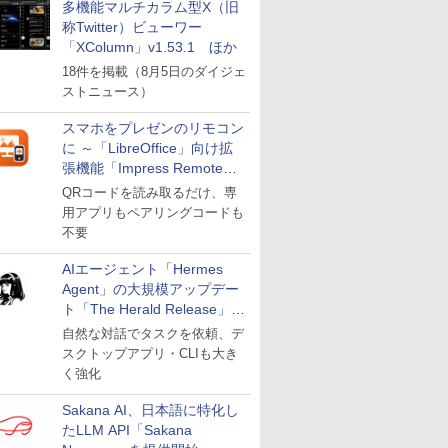
多機能マルチカラム型X（旧
称Twitter）ビューワー
「XColumn」v1.53.1 ほか
18件を掲載（8月5日のダイジェ
ストニュース）
スマホをプレゼンのリモコン
に ～「LibreOffice」向け拡
張機能「Impress Remote」
が公開
QRコードを読み取るだけ、専
用アプリもペアリングコードも
不要
AIエージェント「Hermes
Agent」の大規模アップデー
ト「The Herald Release」が
公開
自然な対話でタスクを依頼、デ
スクトップアプリ・CLIも大き
く強化
Sakana AI、日本語に特化し
たLLM API「Sakana