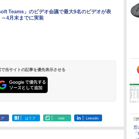
フレームカメラ、
Touch ID - スカイブ
osoft Teams」のビデオ会議で最大9名のビデオが表
ルー + 3年延長
 ～4月末までに実装
AppleCare+ for 13イ
ンチMacBook
Air(M5)|ダウンロー
ド版
Microsoft Office
ClaudeCode いちば
Kindle Paperwhite
Robloxギフトカード
FM TOWNS ハイパ
Amazon Kindle
Robloxギフトカード -
1冊ですべて身につく
New Amazon Kindle
Home & Business
んやさしい 教科書:
シグニチャーエディ
- 2,000 Robux 【限
ー・カタログ: 本体
Colorsoft | 16GBス
1000 Robux 【限定バ
HTML & CSSとWebデ
Scribe Colorsoft | 11
2024(最新 永続版)|オ
非エンジニア 初心者
ション (32GB) 7イン
定バーチャルアイテ
ハードウェア・市販
トレージ、防水、7イ
ーチャルアイテムを含
ザイン入門講座［第2
インチカラーディスプ
持
ンラインコード
素人 でも安心 使い方
チディスプレイ、明
ムを含む】 【オンラ
ソフトウェアのパー
ンチカラーディスプ
む】 【オンラインゲー
版］
レイ、64GBストレー
￥39,582
￥99
￥32,980
￥3,200
￥1,600
￥39,980
￥1,600
￥2,326
￥115,980
 検索で当サイトの記事を優先表示させる
ン
版|Windows11、
マニュアル AI副業に
るさ自動調整、色調
インゲームコード】
フェクトリストと最
レイ、色調調節ライ
ムコード】 ロブロック
ジ、ノート機能搭載、
10/mac対応|PC2台
もコンテンツ作成に
調節ライト、12週間
ロブロックス | オン
新エミュレータ紹介
ト、最大8週間持続バ
ス |オンラインコード
明るさ自動調整、色調
もKindle出版にも！
持続バッテリー、広
ラインコード版
ッテリー、広告無
版
調節ライト、プレミア
な
非エンジニアのため
告なし、メタリック
し、ブラック (2025
ムペン付き、グラファ
のAIコーディング入
ブラック
年発売)
イト
門シリーズ
ェア
はてブ
note
LinkedIn
ア
窓
「F