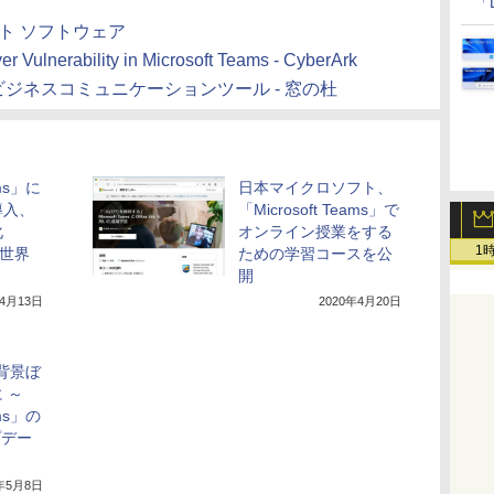
「
チャット ソフトウェア
r Vulnerability in Microsoft Teams - CyberArk
ack」風ビジネスコミュニケーションツール - 窓の杜
ams」に
日本マイクロソフト、
導入、
「Microsoft Teams」で
化
オンライン授業をする
1
の世界
ための学習コースを公
開
年4月13日
2020年4月20日
でも背景ぼ
 ～
ams」の
プデー
0年5月8日