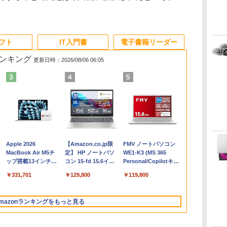
ソフト
IT入門書
電子書籍リーダー
ランキング
更新日時：2026/08/06 06:05
Apple 2026
【Amazon.co.jp限
FMV ノートパソコン
コ
MacBook Air M5チ
定】 HP ノートパソ
WE1-K3 (MS 365
ップ搭載13インチノ
コン 15-fd 15.6イン
Personal/Copilotキー
ートブック：AIと
チ 16GBメモリ
搭載/Win 11/15.6
￥331,701
￥129,800
￥119,800
Apple Intelligence、
512GB SSD インテ
型/Core i5/16GB/SSD
13.6インチLiquid
ル Core 5
512GB/ホワイト)
Retinaディスプレ
FMVWK3E15W_AZ
mazonランキングをもっと見る
イ、24GBユニファイ
ドメモリ、1TB
SSD、12MPセンター