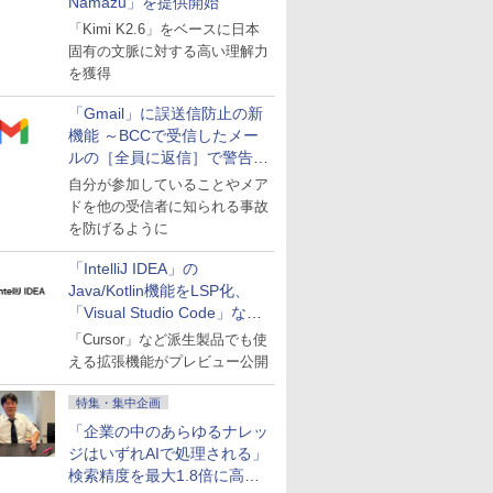
Namazu」を提供開始
「Kimi K2.6」をベースに日本
固有の文脈に対する高い理解力
を獲得
「Gmail」に誤送信防止の新
機能 ～BCCで受信したメー
ルの［全員に返信］で警告を
表示
自分が参加していることやメア
ドを他の受信者に知られる事故
を防げるように
「IntelliJ IDEA」の
Java/Kotlin機能をLSP化、
「Visual Studio Code」など
にも開放
「Cursor」など派生製品でも使
える拡張機能がプレビュー公開
特集・集中企画
「企業の中のあらゆるナレッ
ジはいずれAIで処理される」
検索精度を最大1.8倍に高め