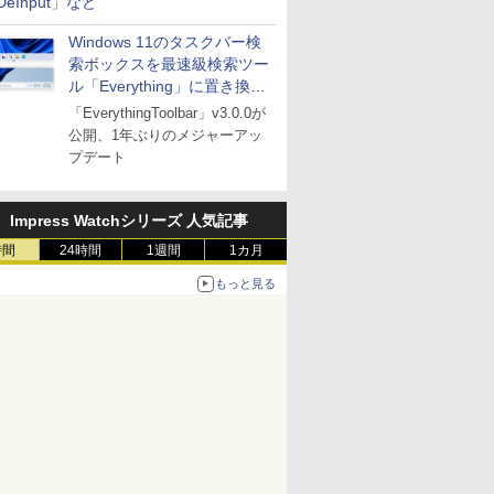
DeInput」など
Windows 11のタスクバー検
索ボックスを最速級検索ツー
ル「Everything」に置き換え
可能に
「EverythingToolbar」v3.0.0が
公開、1年ぶりのメジャーアッ
プデート
Impress Watchシリーズ 人気記事
時間
24時間
1週間
1カ月
もっと見る