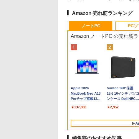
Amazon 売れ筋ランキング
ノートPC
PC
Amazon ノートPC の売れ筋
Apple 2026
tomtoc 360°保護
MacBook Neo A18
15.6 16インチ パソ
Proチップ搭載13イ
ンケース Dell NEC
ンチノートブック：
Lavie ASUS HP
￥137,800
￥2,952
AIとApple
dynabook Lenovo
Intelligenceのために
対応
設計、Liquid Retina
A
ディスプレイ、8GB
ユニファイドメモ
リ、512GB SSDスト
編集部のおすすめ記事