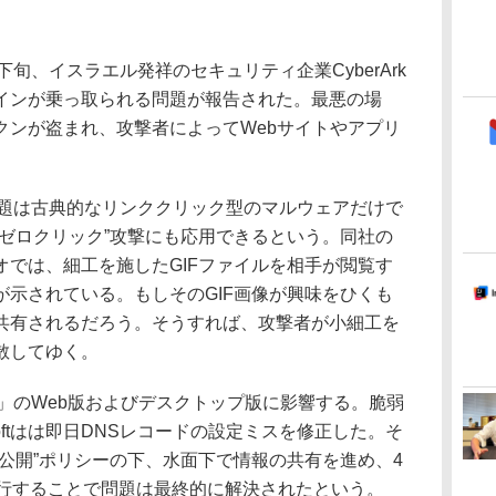
は先月下旬、イスラエル発祥のセキュリティ企業CyberArk
ブドメインが乗っ取られる問題が報告された。最悪の場
クンが盗まれ、攻撃者によってWebサイトやアプリ
の問題は古典的なリンククリック型のマルウェアだけで
“ゼロクリック”攻撃にも応用できるという。同社の
オでは、細工を施したGIFファイルを相手が閲覧す
が示されている。もしそのGIF画像が興味をひくも
共有されるだろう。そうすれば、攻撃者が小細工を
散してゆく。
eams」のWeb版およびデスクトップ版に影響する。脆弱
softはは即日DNSレコードの設定ミスを修正した。そ
公開”ポリシーの下、水面下で情報の共有を進め、4
ッチを発行することで問題は最終的に解決されたという。