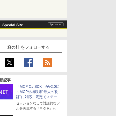
Special Site
窓の杜 をフォローする
新記事
「MCP C# SDK」がv2.0に
～MCP登場以来“最大の改
訂”に対応、既定でステート
レスへ
セッションなしで対話的なツー
ルを実現する「MRTR」も