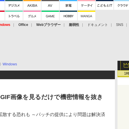
ndows
Office
Webブラウザー
脆弱性
ドキュメント
SNS
Windows
1
ms」にGIF画像を見るだけで機密情報を抜き
拡散する恐れも ～パッチの提供により問題は解決済