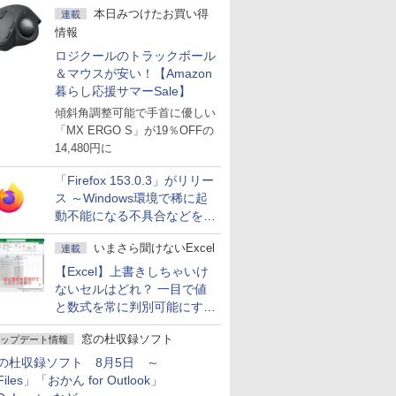
本日みつけたお買い得
連載
情報
ロジクールのトラックボール
＆マウスが安い！【Amazon
暮らし応援サマーSale】
傾斜角調整可能で手首に優しい
「MX ERGO S」が19％OFFの
14,480円に
「Firefox 153.0.3」がリリー
ス ～Windows環境で稀に起
動不能になる不具合などを解
決
いまさら聞けないExcel
連載
【Excel】上書きしちゃいけ
ないセルはどれ？ 一目で値
と数式を常に判別可能にする
方法
窓の杜収録ソフト
ップデート情報
の杜収録ソフト 8月5日 ～
iles」「おかん for Outlook」