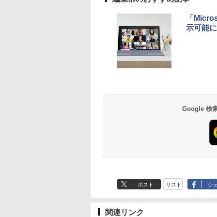
レージ、1080p
FaceTime HDカメ
「Micr
ラ、Touch ID - イン
示可能に
ディゴ
Xbox プリペイドカ
生成AIパスポート公
Amazon Kindle
Robloxギフトカード
AIイラスト表現辞典:
Amazon Kindle - 目
ード 10,000円 デジタ
式テキスト 第４版
Paperwhite (16GB)
- 800 Robux 【限定
思い通りの絵を引き
に優しい、かさばら
ルコード 【旧 Xbox
7インチディスプレ
バーチャルアイテム
出す プロンプトの言
ない、大きな画面で
￥1,766
ギフトカード】 [オン
イ、色調調節ライ
を含む】 【オンライ
葉 AI画像生成シリー
読みやすい、6週間
￥10,000
￥27,980
￥1,300
￥99
￥19,980
Google
ラインコード]
ト、12週間持続バッ
ンゲームコード】 ロ
ズ (はぴーイラスト
続バッテリー、6イ
テリー、広告なし、
ブロックス | オンラ
Labo)
チディスプレイ電子
ブラック
インコード版
書籍リーダー、ブラ
ック、16GB、広告
し
ポスト
リスト
シ
関連リンク