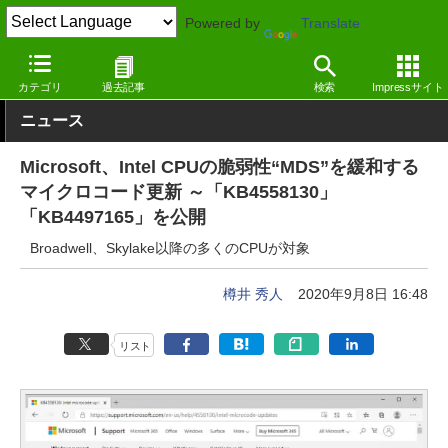
Powered by
Translate
窓の杜
セキュリティ
脆弱性
Windows
カテゴリ
過去記事
検索
Impressサイト
ニュース
Microsoft、Intel CPUの脆弱性“MDS”を緩和する
マイクロコード更新 ～「KB4558130」
「KB4497165」を公開
Broadwell、Skylake以降の多くのCPUが対象
樽井 秀人
2020年9月8日 16:48
リスト