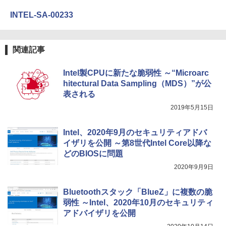
Robloxギフトカード - 2,000 Robux 【限
bデザイン入門講座［第2版］
定バーチャルアイテムを含む】 【オンラ
INTEL-SA-00233
インゲームコード】 ロブロックス | オン
ラインコード版
Amazon Kindle Colorsoft | 16GBストレ
￥1,292
ージ、防水、7インチカラーディスプレ
イ、色調調節ライト、最大8週間持続バッ
￥3,200
関連記事
テリー、広告無し、ブラック (2025年発
売)
FM TOWNS ハイパー・カタログ: 本体ハ
ードウェア・市販ソフトウェアのパーフ
Intel製CPUに新たな脆弱性 ～“Microarc
Windows版 | Minecraft (マインクラフ
￥31,980
ェクトリストと最新エミュレータ紹介
ト): Java & Bedrock Edition | オンライ
hitectural Data Sampling（MDS）”が公
ンコード版
表される
￥1,600
2019年5月15日
New Amazon Kindle Scribe Colorsoft |
￥3,600
11インチカラーディスプレイ、64GBスト
レージ、ノート機能搭載、明るさ自動調
Intel、2020年9月のセキュリティアドバ
整、色調調節ライト、プレミアムペン付
き、グラファイト
イザリを公開 ～第8世代Intel Core以降な
どのBIOSに問題
￥115,980
2020年9月9日
Bluetoothスタック「BlueZ」に複数の脆
弱性 ～Intel、2020年10月のセキュリティ
アドバイザリを公開