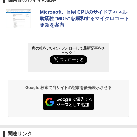
Robloxギフトカード - 800 Robux 【限
生成AIパスポート公式テキスト 第４版
Amazon Kindle Paperwhite (16GB) 7イ
Microsoft、Intel CPUのサイドチャネル
定バーチャルアイテムを含む】 【オンラ
ンチディスプレイ、色調調節ライト、12
脆弱性“MDS”を緩和するマイクロコード
インゲームコード】 ロブロックス | オン
週間持続バッテリー、広告なし、ブラッ
￥1,766
更新を案内
ラインコード版
ク
￥1,300
￥22,980
AIイラスト表現辞典: 思い通りの絵を引き
窓の杜をいいね・フォローして最新記事をチ
ェック！
出す プロンプトの言葉 AI画像生成シリー
Robloxギフトカード - 1000 Robux 【限
Amazon Kindle - 目に優しい、かさばら
ズ (はぴーイラストLabo)
定バーチャルアイテムを含む】 【オンラ
ない、大きな画面で読みやすい、6週間持
インゲームコード】 ロブロックス |オン
続バッテリー、6インチディスプレイ電子
ラインコード版
書籍リーダー、ブラック、16GB、広告な
￥480
し
￥1,600
￥16,980
ClaudeCode いちばんやさしい 教科書:
Google 検索で当サイトの記事を優先表示させる
非エンジニア 初心者 素人 でも安心 使い
方 マニュアル AI副業にもコンテンツ作成
Microsoft Office Home & Business 202
にもKindle出版にも！ 非エンジニアのた
4(最新 永続版)|オンラインコード版|Wind
Kindle Paperwhite シグニチャーエディ
めのAIコーディング入門シリーズ
ows11、10/mac対応|PC2台
ション (32GB) 7インチディスプレイ、明
るさ自動調整、色調調節ライト、12週間
持続バッテリー、広告なし、メタリック
￥99
￥39,582
ブラック
関連リンク
￥27,980
1冊ですべて身につくHTML & CSSとWe