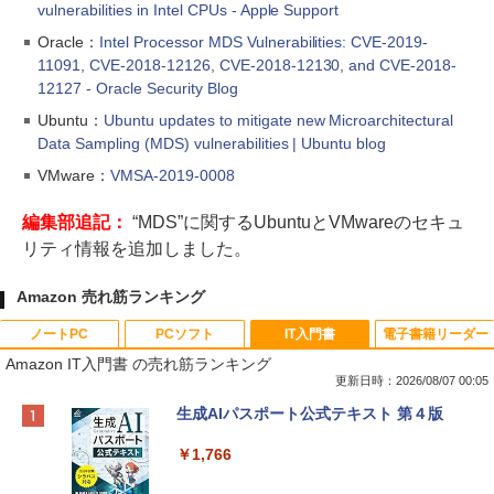
vulnerabilities in Intel CPUs - Apple Support
Oracle：
Intel Processor MDS Vulnerabilities: CVE-2019-
11091, CVE-2018-12126, CVE-2018-12130, and CVE-2018-
12127 - Oracle Security Blog
Ubuntu：
Ubuntu updates to mitigate new Microarchitectural
Data Sampling (MDS) vulnerabilities | Ubuntu blog
VMware：
VMSA-2019-0008
編集部追記：
“MDS”に関するUbuntuとVMwareのセキュ
リティ情報を追加しました。
Amazon 売れ筋ランキング
ノートPC
PCソフト
IT入門書
電子書籍リーダー
Amazon IT入門書 の売れ筋ランキング
更新日時：2026/08/07 00:05
Apple 2026 MacBook Neo A18 Proチッ
Robloxギフトカード - 800 Robux 【限
生成AIパスポート公式テキスト 第４版
プ搭載13インチノートブック：AIとAppl
定バーチャルアイテムを含む】 【オンラ
e Intelligence、Liquid Retinaディスプ
インゲームコード】 ロブロックス | オン
￥1,766
レイ、8GBメモリ、512GB SSD、1080p
ラインコード版
FaceTime HDカメラ、Touch ID - インデ