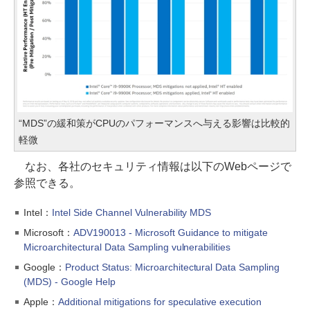
“MDS”の緩和策がCPUのパフォーマンスへ与える影響は比較的
軽微
なお、各社のセキュリティ情報は以下のWebページで
参照できる。
Intel：
Intel Side Channel Vulnerability MDS
Microsoft：
ADV190013 - Microsoft Guidance to mitigate
Microarchitectural Data Sampling vulnerabilities
Google：
Product Status: Microarchitectural Data Sampling
(MDS) - Google Help
Apple：
Additional mitigations for speculative execution