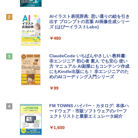
ィゴ + 3年延長 AppleCare+ for 13インチ
￥1,300
MacBook Neo(A18 Pro)|ダウンロード版
AIイラスト表現辞典: 思い通りの絵を引き
￥162,598
出す プロンプトの言葉 AI画像生成シリー
Robloxギフトカード - 2,000 Robux 【限
ズ (はぴーイラストLabo)
定バーチャルアイテムを含む】 【オンラ
インゲームコード】 ロブロックス | オン
tomtoc 360°保護 15.6 16インチ パソコ
ラインコード版
￥480
ンケース Dell NEC Lavie ASUS HP dyna
book Lenovo対応
￥3,200
ClaudeCode いちばんやさしい 教科書:
￥2,952
非エンジニア 初心者 素人 でも安心 使い
方 マニュアル AI副業にもコンテンツ作成
Microsoft Office Home & Business 202
にもKindle出版にも！ 非エンジニアのた
4(最新 永続版)|オンラインコード版|Wind
めのAIコーディング入門シリーズ
Apple 2026 MacBook Air M5チップ搭載
ows11、10/mac対応|PC2台
13インチノートブック：AIとApple Intell
igence、13.6インチLiquid Retinaディ
￥99
￥39,582
スプレイ、24GBユニファイドメモリ、1
TB SSD、12MPセンターフレームカメ
ラ、Touch ID - ミッドナイト + 3年延長
FM TOWNS ハイパー・カタログ: 本体ハ
Robloxギフトカード - 1000 Robux 【限
AppleCare+ for 13インチMacBook Air
ードウェア・市販ソフトウェアのパーフ
定バーチャルアイテムを含む】 【オンラ
(M5)|ダウンロード版
ェクトリストと最新エミュレータ紹介
インゲームコード】 ロブロックス |オン
ラインコード版
￥347,600
￥1,600
￥1,600