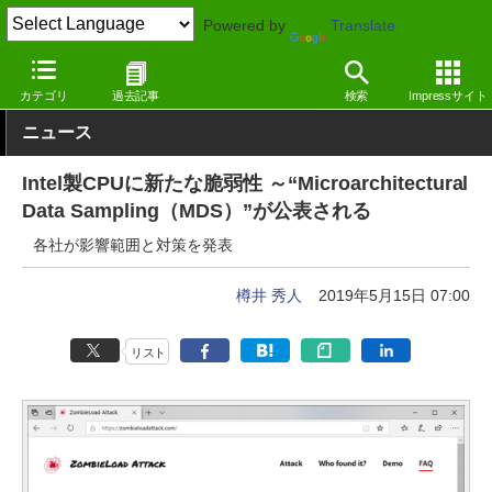
Powered by
Translate
窓の杜
セキュリティ
脆弱性
その他
カテゴリ
過去記事
検索
Impressサイト
ニュース
Intel製CPUに新たな脆弱性 ～“Microarchitectural
Data Sampling（MDS）”が公表される
各社が影響範囲と対策を発表
樽井 秀人
2019年5月15日 07:00
リスト