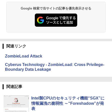
￥19,980
Google 検索で当サイトの記事を優先表示させる
Kindle Paperwhite シグニチャーエディ
ション (32GB) 7インチディスプレイ、明
るさ自動調整、色調調節ライト、12週間
持続バッテリー、広告なし、メタリック
ジェード
関連リンク
￥32,980
ZombieLoad Attack
Amazon Kindle Colorsoft | 16GBストレ
Cyberus Technology - ZombieLoad: Cross Privilege-
ージ、防水、7インチカラーディスプレ
Boundary Data Leakage
イ、色調調節ライト、最大8週間持続バッ
テリー、広告無し、ブラック (2025年発
売)
関連記事
￥39,980
Intel製CPUのセキュリティ機能“SGX”に
New Amazon Kindle Scribe Colorsoft |
情報漏洩の脆弱性 ～“Foreshadow”が発
11インチカラーディスプレイ、64GBスト
表
レージ、ノート機能搭載、明るさ自動調