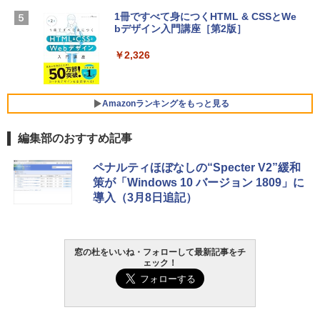
【Amazon.co.jp限定】 HP ノートパソコ
1冊ですべて身につくHTML & CSSとWe
ン 15-fd 15.6インチ 16GBメモリ 512GB
bデザイン入門講座［第2版］
Microsoft Office Home 2024(最新 永続
SSD インテル Core 5
版)|オンラインコード版|Windows11、1
0/mac対応|PC2台
￥2,326
￥129,800
￥37,224
FMV ノートパソコン WE1-K3 (MS 365 P
Amazonランキングをもっと見る
ersonal/Copilotキー搭載/Win 11/15.6型/
Core i5/16GB/SSD 512GB/ホワイト) FM
編集部のおすすめ記事
VWK3E15W_AZ
Amazon Kindle Paperwhite (16GB) 7イ
￥120,000
ペナルティほぼなしの“Specter V2”緩和
ンチディスプレイ、色調調節ライト、12
策が「Windows 10 バージョン 1809」に
週間持続バッテリー、広告なし、ブラッ
導入（3月8日追記）
ク
￥27,980
窓の杜をいいね・フォローして最新記事をチ
ェック！
Amazon Kindle - 目に優しい、かさばら
ない、大きな画面で読みやすい、6週間持
続バッテリー、6インチディスプレイ電子
書籍リーダー、ブラック、16GB、広告な
し