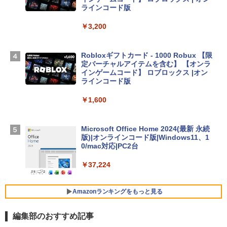
Apple 2026 MacBook Air M5チップ搭載
ラインコード版
13インチノートブック：AIとApple Intell
igence、13.6インチLiquid Retinaディ
￥3,200
スプレイ、24GBユニファイドメモリ、1
TB SSDストレージ、12MPセンターフレ
ームカメラ、日本語キーボード、Touch I
Robloxギフトカード - 1000 Robux 【限
D - ミッドナイト
定バーチャルアイテムを含む】 【オンラ
インゲームコード】 ロブロックス |オン
￥314,800
ラインコード版
￥1,600
【Amazon.co.jp限定】 HP ノートパソコ
ン 15-fd 15.6インチ 16GBメモリ 512GB
SSD インテル Core 5
Microsoft Office Home 2024(最新 永続
版)|オンラインコード版|Windows11、1
￥129,800
0/mac対応|PC2台
￥37,224
FMV ノートパソコン WE1-K3 (MS 365 P
ersonal/Copilotキー搭載/Win 11/15.6型/
Core i5/16GB/SSD 512GB/ホワイト) FM
Amazonランキングをもっと見る
VWK3E15W_AZ
編集部のおすすめ記事
￥119,800