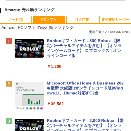
Amazon 売れ筋ランキング
ノートPC
PCソフト
IT入門書
電子書籍リーダー
Amazon PCソフト の売れ筋ランキング
更新日時：2026/08/06 18:05
Apple 2026 MacBook Neo A18 Proチッ
Robloxギフトカード - 800 Robux 【限
プ搭載13インチノートブック：AIとAppl
定バーチャルアイテムを含む】 【オンラ
e Intelligenceのために設計、Liquid Ret
インゲームコード】 ロブロックス | オン
inaディスプレイ、8GBユニファイドメモ
ラインコード版
リ、512GB SSDストレージ、1080p Fac
eTime HDカメラ、Touch ID - インディ
￥1,300
ゴ
￥137,800
Microsoft Office Home & Business 202
4(最新 永続版)|オンラインコード版|Wind
ows11、10/mac対応|PC2台
tomtoc 360°保護 15.6 16インチ パソコ
ンケース Dell NEC Lavie ASUS HP dyna
￥39,582
book Lenovo対応
￥2,952
Robloxギフトカード - 2,000 Robux 【限
定バーチャルアイテムを含む】 【オンラ
インゲームコード】 ロブロックス | オン