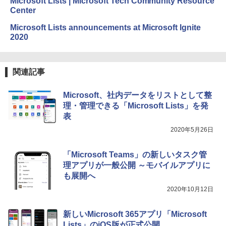
Microsoft Lists | Microsoft Tech Community Resource
ェクトリストと最新エミュレータ紹介
Center
Amazon Kindle Colorsoft | 16GBストレ
ージ、防水、7インチカラーディスプレ
￥1,600
Microsoft Lists announcements at Microsoft Ignite
イ、色調調節ライト、最大8週間持続バッ
2020
テリー、広告無し、ブラック (2025年発
売)
1冊ですべて身につくHTML & CSSとWe
bデザイン入門講座［第2版］
￥39,980
関連記事
￥2,326
Microsoft、社内データをリストとして整
New Amazon Kindle Scribe Colorsoft |
理・管理できる「Microsoft Lists」を発
11インチカラーディスプレイ、64GBスト
レージ、ノート機能搭載、明るさ自動調
表
整、色調調節ライト、プレミアムペン付
2020年5月26日
き、グラファイト
￥115,980
「Microsoft Teams」の新しいタスク管
理アプリが一般公開 ～モバイルアプリに
も展開へ
2020年10月12日
新しいMicrosoft 365アプリ「Microsoft
Lists」のiOS版が正式公開