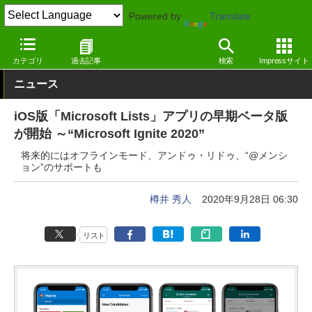
Powered by
Translate
窓の杜
オフィス・ドキュメント
オフィス
Webサービス
カテゴリ
過去記事
検索
Impressサイト
ニュース
iOS版「Microsoft Lists」アプリの早期ベータ版
が開始 ～“Microsoft Ignite 2020”
将来的にはオフラインモード、アンドゥ・リドゥ、“@メンシ
ョン”のサポートも
樽井 秀人
2020年9月28日 06:30
リスト