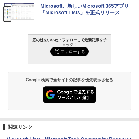
生成AIパスポート公式テキスト 第４版
Amazon Kindle Paperwhite (16GB) 7イ
Microsoft、新しいMicrosoft 365アプリ
ンチディスプレイ、色調調節ライト、12
「Microsoft Lists」を正式リリース
週間持続バッテリー、広告なし、ブラッ
￥1,766
ク
￥27,980
窓の杜をいいね・フォローして最新記事をチ
AIイラスト表現辞典: 思い通りの絵を引き
ェック！
出す プロンプトの言葉 AI画像生成シリー
Amazon Kindle - 目に優しい、かさばら
ズ (はぴーイラストLabo)
ない、大きな画面で読みやすい、6週間持
続バッテリー、6インチディスプレイ電子
書籍リーダー、ブラック、16GB、広告な
￥480
し
Google 検索で当サイトの記事を優先表示させる
￥19,980
ClaudeCode いちばんやさしい 教科書:
非エンジニア 初心者 素人 でも安心 使い
方 マニュアル AI副業にもコンテンツ作成
にもKindle出版にも！ 非エンジニアのた
Kindle Paperwhite シグニチャーエディ
めのAIコーディング入門シリーズ
ション (32GB) 7インチディスプレイ、明
るさ自動調整、色調調節ライト、12週間
持続バッテリー、広告なし、メタリック
￥99
ブラック
関連リンク
￥32,980
FM TOWNS ハイパー・カタログ: 本体ハ
ードウェア・市販ソフトウェアのパーフ