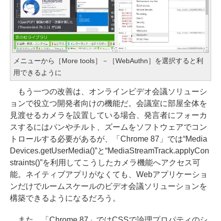
メニューから［More tools］－［WebAuthn］を選択すると利
用できるように
もう一つの改善は、オンラインビデオ会議ソリューシ
ョンで役立つ開発者向けの機能だ。会議室に部屋全体を
見渡せるカメラを設置している場合、発言者にフォーカ
スするにはパンやチルト、ズームをソフトウェアでコン
トロールする必要があるが、「Chrome 87」では“Media
Devices.getUserMedia()”と“MediaStreamTrack.applyCon
straints()”を利用してこうしたカメラ機能へアクセス可
能。ネイティブアプリがなくても、Webアプリケーショ
ンだけでルームスケールのビデオ会議ソリューションを
構築できるようになるだろう。
また、「Chrome 87」ではCSSで論理プロパティのシ