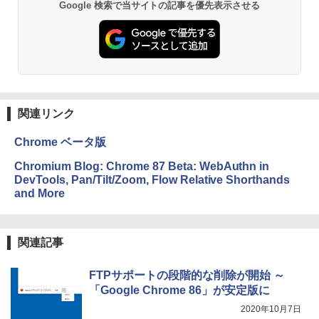
ClaudeCode いちばんやさしい 教科書:
Google 検索で当サイトの記事を優先表示させる
￥27,980
非エンジニア 初心者 素人 でも安心 使い
方 マニュアル AI副業にもコンテンツ作成
Robloxギフトカード - 2,000 Robux 【限
にもKindle出版にも！ 非エンジニアのた
定バーチャルアイテムを含む】 【オンラ
めのAIコーディング入門シリーズ
インゲームコード】 ロブロックス | オン
Amazon Kindle Paperwhite (16GB) 7イ
ラインコード版
ンチディスプレイ、色調調節ライト、12
￥99
週間持続バッテリー、広告なし、ブラッ
ク
￥3,200
関連リンク
￥22,980
AIイラスト表現辞典: 思い通りの絵を引き
出す プロンプトの言葉 AI画像生成シリー
Microsoft Office Home & Business 202
Chrome ベータ版
ズ (はぴーイラストLabo)
4(最新 永続版)|オンラインコード版|Wind
ows11、10/mac対応|PC2台
Amazon Kindle Colorsoft | 16GBストレ
Chromium Blog: Chrome 87 Beta: WebAuthn in
￥480
ージ、防水、7インチカラーディスプレ
DevTools, Pan/Tilt/Zoom, Flow Relative Shorthands
イ、色調調節ライト、最大8週間持続バッ
￥39,582
and More
テリー、広告無し、ブラック (2025年発
売)
FM TOWNS ハイパー・カタログ: 本体ハ
ードウェア・市販ソフトウェアのパーフ
Windows版 | Minecraft (マインクラフ
￥31,980
ェクトリストと最新エミュレータ紹介
ト): Java & Bedrock Edition | オンライ
関連記事
ンコード版
￥1,600
New Amazon Kindle Scribe Colorsoft |
FTPサポートの段階的な削除が開始 ～
￥3,600
11インチカラーディスプレイ、64GBスト
「Google Chrome 86」が安定版に
レージ、ノート機能搭載、明るさ自動調
2020年10月7日
整、色調調節ライト、プレミアムペン付