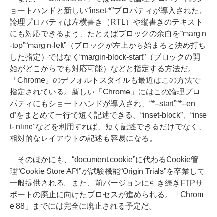
ョートハンドと新しい“inset-*”プロパティが導入された。
論理プロパティは左横書き（RTL）や縦書きのテキスト
にも対応できるよう、たとえばブロックの余白を“margin
-top”“margin-left”（ブロックが左上から始まると決め打ち
した指定）ではなく“margin-block-start”（ブロックの開
始がどこからでも対応可能）などと指定する方法だ。
「Chrome」のデフォルトスタイルも最近はこの方法で
指定されている。新しい「Chrome」にはこの論理プロ
パティにもショートハンドが導入され、“*--start”“*--en
d”をまとめて一行で短く記述できる。“inset-block”、“inse
t-inline”などを利用すれば、短く記述できるだけでなく、
相対的なレイアウトの記述も容易になる。
そのほかにも、“document.cookie”に代わるCookie管
理“Cookie Store API”が試験機能“Origin Trials”を卒業して
一般提供される。また、前バージョンに引き続きFTPサ
ポートの廃止に向けたプロセスが進められる。「Chrom
e 88」までには完全に廃止される予定だ。