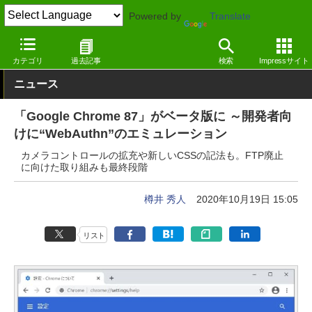
Powered by
Translate
窓の杜
インターネット
Webブラウザー
Windows
カテゴリ
過去記事
検索
Impressサイト
ニュース
「Google Chrome 87」がベータ版に ～開発者向
けに“WebAuthn”のエミュレーション
カメラコントロールの拡充や新しいCSSの記法も。FTP廃止
に向けた取り組みも最終段階
樽井 秀人
2020年10月19日 15:05
リスト