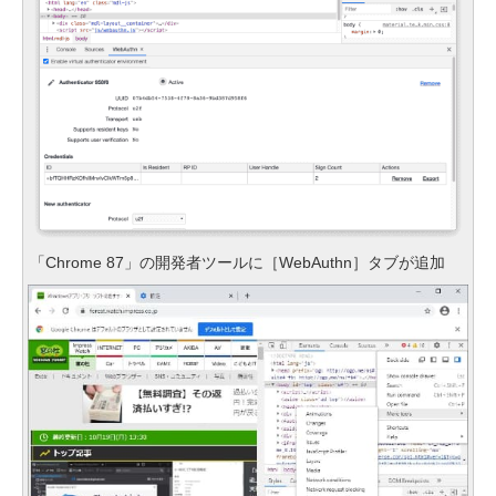
「Chrome 87」の開発者ツールに［WebAuthn］タブが追加