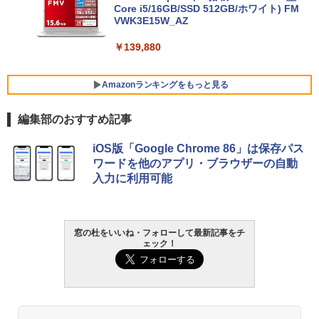
Core i5/16GB/SSD 512GB/ホワイト) FM
VWK3E15W_AZ
￥139,880
Amazonランキングをもっと見る
編集部のおすすめ記事
Robloxギフトカード - 800 Robux 【限
生成AIパスポート公式テキスト 第４版
Amazon Kindle - 目に優しい、かさばら
iOS版「Google Chrome 86」は保存パス
定バーチャルアイテムを含む】 【オンラ
ない、大きな画面で読みやすい、6週間持
ワードを他のアプリ・ブラウザーの自動
インゲームコード】 ロブロックス | オン
続バッテリー、6インチディスプレイ電子
￥1,766
入力に利用可能
ラインコード版
書籍リーダー、マッチャ、16GB、広告な
し
￥1,300
￥16,980
1冊ですべて身につくHTML & CSSとWe
窓の杜をいいね・フォローして最新記事をチ
ェック！
bデザイン入門講座［第2版］
Robloxギフトカード - 1000 Robux 【限
定バーチャルアイテムを含む】 【オンラ
Kindle Paperwhite シグニチャーエディ
インゲームコード】 ロブロックス |オン
ション (32GB) 7インチディスプレイ、明
￥1,292
ラインコード版
るさ自動調整、色調調節ライト、12週間
持続バッテリー、広告なし、メタリック
ブラック
￥1,600