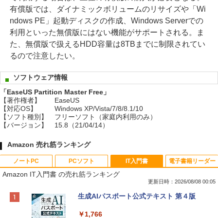
有償版では、ダイナミックボリュームのリサイズや「Wi
ndows PE」起動ディスクの作成、Windows Serverでの
利用といった無償版にはない機能がサポートされる。ま
た、無償版で扱えるHDD容量は8TBまでに制限されてい
るので注意したい。
ソフトウェア情報
「EaseUS Partition Master Free」
【著作権者】
EaseUS
【対応OS】
Windows XP/Vista/7/8/8.1/10
【ソフト種別】
フリーソフト（家庭内利用のみ）
【バージョン】
15.8（21/04/14）
Amazon 売れ筋ランキング
ノートPC
PCソフト
IT入門書
電子書籍リーダー
Amazon IT入門書 の売れ筋ランキング
更新日時：2026/08/08 00:05
Apple 2026 MacBook Neo A18 Proチッ
Robloxギフトカード - 800 Robux 【限
生成AIパスポート公式テキスト 第４版
プ搭載13インチノートブック：AIとAppl
定バーチャルアイテムを含む】 【オンラ
e Intelligence、Liquid Retinaディスプ
インゲームコード】 ロブロックス | オン
￥1,766