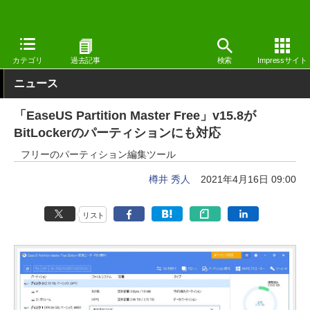
窓の杜
システム・ファイル
ハードウェア
Windows
カテゴリ
過去記事
検索
Impressサイト
ニュース
「EaseUS Partition Master Free」v15.8が
BitLockerのパーティションにも対応
フリーのパーティション編集ツール
樽井 秀人
2021年4月16日 09:00
リスト