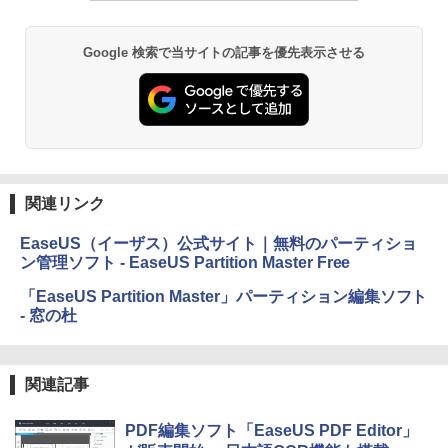
書籍リーダー、ブラック、16GB、広告な
し
Google 検索で当サイトの記事を優先表示させる
￥16,980
Kindle Paperwhite シグニチャーエディ
ション (32GB) 7インチディスプレイ、明
るさ自動調整、色調調節ライト、12週間
持続バッテリー、広告なし、メタリック
ブラック
関連リンク
￥27,980
EaseUS（イーザス）公式サイト｜無料のパーティショ
ン管理ソフト - EaseUS Partition Master Free
Amazon Kindle Colorsoft | 16GBストレ
ージ、防水、7インチカラーディスプレ
「EaseUS Partition Master」パーティション編集ソフト
イ、色調調節ライト、最大8週間持続バッ
- 窓の杜
テリー、広告無し、ブラック (2025年発
売)
￥31,980
関連記事
PDF編集ソフト「EaseUS PDF Editor」
New Amazon Kindle Scribe Colorsoft |