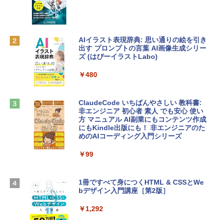
レイ、8GBメモリ、512GB SSD、1080p
ラインコード版
FaceTime HDカメラ、Touch ID - インデ
ィゴ + 3年延長 AppleCare+ for 13インチ
￥1,300
MacBook Neo(A18 Pro)|ダウンロード版
AIイラスト表現辞典: 思い通りの絵を引き
￥162,598
出す プロンプトの言葉 AI画像生成シリー
Robloxギフトカード - 1000 Robux 【限
ズ (はぴーイラストLabo)
定バーチャルアイテムを含む】 【オンラ
インゲームコード】 ロブロックス |オン
tomtoc 360°保護 15.6 16インチ パソコ
ラインコード版
￥480
ンケース Dell NEC Lavie ASUS HP dyna
book Lenovo対応
￥1,600
ClaudeCode いちばんやさしい 教科書:
￥2,952
非エンジニア 初心者 素人 でも安心 使い
方 マニュアル AI副業にもコンテンツ作成
Microsoft Office Home & Business 202
にもKindle出版にも！ 非エンジニアのた
4(最新 永続版)|オンラインコード版|Wind
めのAIコーディング入門シリーズ
Apple 2026 MacBook Air M5チップ搭載
ows11、10/mac対応|PC2台
13インチノートブック：AIとApple Intell
igence、13.6インチLiquid Retinaディ
￥99
￥39,582
スプレイ、16GBユニファイドメモリ、1
TB SSDストレージ、12MPセンターフレ
ームカメラ、日本語キーボード、Touch I
1冊ですべて身につくHTML & CSSとWe
Robloxギフトカード - 2,000 Robux 【限
D - シルバー
bデザイン入門講座［第2版］
定バーチャルアイテムを含む】 【オンラ
インゲームコード】 ロブロックス | オン
￥261,414
ラインコード版
￥1,292