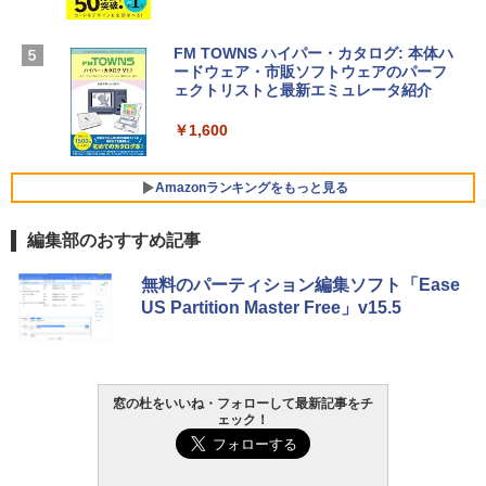
￥3,200
【Amazon.co.jp限定】 HP ノートパソコ
ン 15-fd 15.6インチ 16GBメモリ 512GB
FM TOWNS ハイパー・カタログ: 本体ハ
SSD インテル Core 5
ードウェア・市販ソフトウェアのパーフ
Windows版 | Minecraft (マインクラフ
ェクトリストと最新エミュレータ紹介
ト): Java & Bedrock Edition | オンライ
￥129,800
ンコード版
￥1,600
￥3,600
FMV ノートパソコン WE1-K3 (MS 365 P
ersonal/Copilotキー搭載/Win 11/15.6型/
Amazonランキングをもっと見る
Core i5/16GB/SSD 512GB/ホワイト) FM
VWK3E15W_AZ
編集部のおすすめ記事
￥139,880
Amazon Kindle Paperwhite (16GB) 7イ
無料のパーティション編集ソフト「Ease
ンチディスプレイ、色調調節ライト、12
US Partition Master Free」v15.5
週間持続バッテリー、広告なし、ブラッ
ク
￥22,980
窓の杜をいいね・フォローして最新記事をチ
ェック！
Amazon Kindle - 目に優しい、かさばら
ない、大きな画面で読みやすい、6週間持
続バッテリー、6インチディスプレイ電子