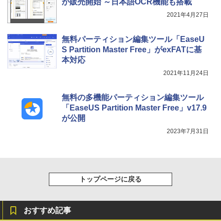
が販売開始 ～日本語OCR機能も搭載
11インチカラーディスプレイ、64GBスト
レージ、ノート機能搭載、明るさ自動調
2021年4月27日
整、色調調節ライト、プレミアムペン付
き、グラファイト
無料パーティション編集ツール「EaseU
￥115,980
S Partition Master Free」がexFATに基
本対応
2021年11月24日
無料の多機能パーティション編集ツール
「EaseUS Partition Master Free」v17.9
が公開
2023年7月31日
トップページに戻る
おすすめ記事