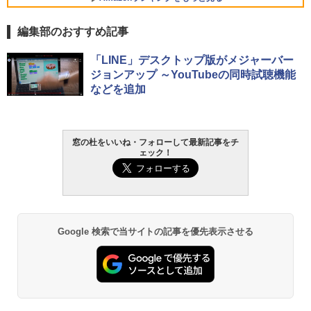
編集部のおすすめ記事
Robloxギフトカード - 800 Robux 【限
生成AIパスポート公式テキスト 第４版
Amazon Kindle Paperwhite (16GB) 7イ
「LINE」デスクトップ版がメジャーバー
定バーチャルアイテムを含む】 【オンラ
ンチディスプレイ、色調調節ライト、12
ジョンアップ ～YouTubeの同時試聴機能
インゲームコード】 ロブロックス | オン
週間持続バッテリー、広告なし、ブラッ
￥1,766
などを追加
ラインコード版
ク
￥1,300
￥22,980
AIイラスト表現辞典: 思い通りの絵を引き
窓の杜をいいね・フォローして最新記事をチ
ェック！
出す プロンプトの言葉 AI画像生成シリー
Robloxギフトカード - 1000 Robux 【限
Amazon Kindle - 目に優しい、かさばら
ズ (はぴーイラストLabo)
定バーチャルアイテムを含む】 【オンラ
ない、大きな画面で読みやすい、6週間持
インゲームコード】 ロブロックス |オン
続バッテリー、6インチディスプレイ電子
ラインコード版
書籍リーダー、ブラック、16GB、広告な
￥480
し
￥1,600
￥16,980
ClaudeCode いちばんやさしい 教科書:
Google 検索で当サイトの記事を優先表示させる
非エンジニア 初心者 素人 でも安心 使い
方 マニュアル AI副業にもコンテンツ作成
Microsoft Office Home & Business 202
にもKindle出版にも！ 非エンジニアのた
4(最新 永続版)|オンラインコード版|Wind
Kindle Paperwhite シグニチャーエディ
めのAIコーディング入門シリーズ
ows11、10/mac対応|PC2台
ション (32GB) 7インチディスプレイ、明
るさ自動調整、色調調節ライト、12週間
持続バッテリー、広告なし、メタリック
￥99
￥39,582