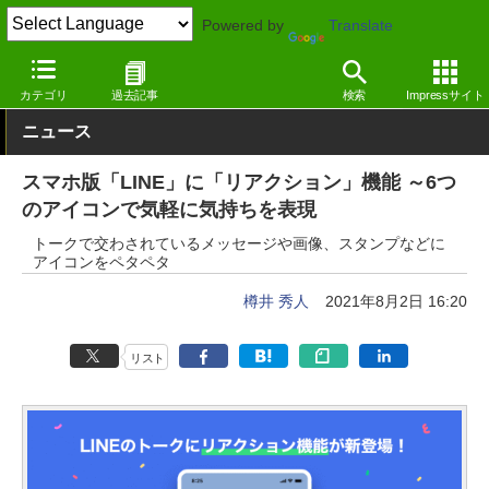
Powered by
Translate
窓の杜
インターネット
SNS・コミュニティ
iOS
カテゴリ
過去記事
検索
Impressサイト
ニュース
スマホ版「LINE」に「リアクション」機能 ～6つ
のアイコンで気軽に気持ちを表現
トークで交わされているメッセージや画像、スタンプなどに
アイコンをペタペタ
樽井 秀人
2021年8月2日 16:20
リスト