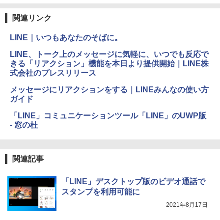
ブラック
関連リンク
￥27,980
1冊ですべて身につくHTML & CSSとWe
Robloxギフトカード - 2,000 Robux 【限
bデザイン入門講座［第2版］
定バーチャルアイテムを含む】 【オンラ
LINE｜いつもあなたのそばに。
インゲームコード】 ロブロックス | オン
ラインコード版
Amazon Kindle Colorsoft | 16GBストレ
￥1,292
LINE、トーク上のメッセージに気軽に、いつでも反応で
ージ、防水、7インチカラーディスプレ
きる「リアクション」機能を本日より提供開始｜LINE株
イ、色調調節ライト、最大8週間持続バッ
￥3,200
式会社のプレスリリース
テリー、広告無し、ブラック (2025年発
売)
FM TOWNS ハイパー・カタログ: 本体ハ
メッセージにリアクションをする｜LINEみんなの使い方
ードウェア・市販ソフトウェアのパーフ
Windows版 | Minecraft (マインクラフ
ガイド
￥31,980
ェクトリストと最新エミュレータ紹介
ト): Java & Bedrock Edition | オンライ
ンコード版
「LINE」コミュニケーションツール「LINE」のUWP版
￥1,600
- 窓の杜
New Amazon Kindle Scribe Colorsoft |
￥3,600
11インチカラーディスプレイ、64GBスト
レージ、ノート機能搭載、明るさ自動調
整、色調調節ライト、プレミアムペン付
関連記事
き、グラファイト
￥115,980
「LINE」デスクトップ版のビデオ通話で
スタンプを利用可能に
2021年8月17日