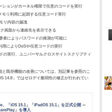
：アプリケーションがカーネル権限で任意のコードを実行
放後メモリ利用に起因する任意コード実行
やメモリ内容の漏洩
ロック画面から連絡先を表示できる
な攻撃者によりパスワードの推測が可能に
メモリ利用によりDoSや任意コードの実行
コードの実行、ユニバーサルクロスサイトスクリプティ
と既存機能の改善については、別記事を参照のこ
adOS 14.8」ではゼロデイ脆弱性の修正が行われてい
le、「iOS 15.1」「iPadOS 15.1」を正式公開 ～
arePlay」を導入