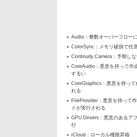
Audio：整数オーバーフロ
ColorSync：メモリ破損
Continuity Camer
CoreAudio：悪意を持っ
するい
CoreGraphics：悪意
れる
FileProvider：悪意
ドが実行される
GPU Drivers：悪意の
行
iCloud：ローカル権限昇格