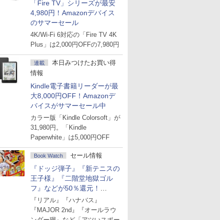
「Fire TV」シリーズが最安
4,980円！Amazonデバイス
のサマーセール
4K/Wi-Fi 6対応の「Fire TV 4K
Plus」は2,000円OFFの7,980円
本日みつけたお買い得
連載
情報
Kindle電子書籍リーダーが最
大8,000円OFF！Amazonデ
バイスがサマーセール中
カラー版「Kindle Colorsoft」が
31,980円。「Kindle
Paperwhite」は5,000円OFF
セール情報
Book Watch
『ドッジ弾子』『新テニスの
王子様』『二階堂地獄ゴル
フ』などが50％還元！
Amazonマンガ週末セール
『リアル』『ハナバス』
『MAJOR 2nd』『オールラウ
ンダー廻』など「アツいスポー