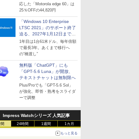
応した「Motorola edge 60」は
25％OFFの44,820円
「Windows 10 Enterprise
LTSC 2021」のサポート終了
迫る、2027年1月12日まで
～ESUは9月1日から販売
1年目は1台61米ドル、毎年倍額
で最長3年。あくまで移行へ
の“橋渡し”
無料版「ChatGPT」にも
「GPT-5.6 Luna」が開放、
テキストチャットは無制限へ
Plus/Proでも「GPT-5.6 Sol」
が強化、即答・熟考をスライダ
ーで調整
Impress Watchシリーズ 人気記事
時間
24時間
1週間
1カ月
もっと見る