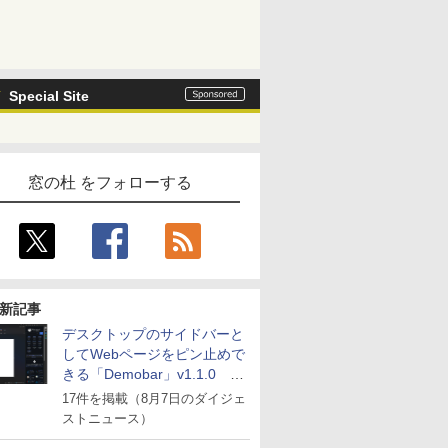
Special Site
窓の杜 をフォローする
新記事
デスクトップのサイドバーと
してWebページをピン止めで
きる「Demobar」v1.1.0 ほ
か
17件を掲載（8月7日のダイジェ
ストニュース）