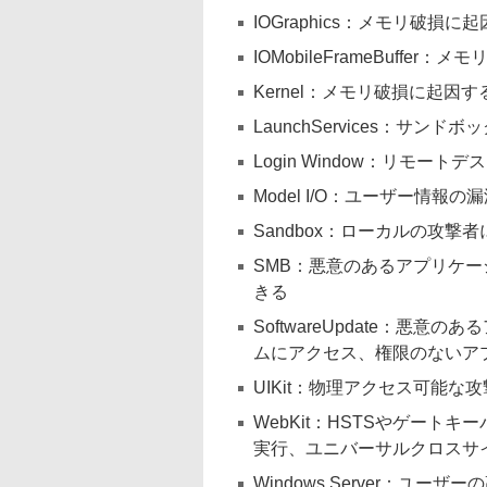
IOGraphics：メモリ破
IOMobileFrameBuff
Kernel：メモリ破損に起因
LaunchServices：サンド
Login Window：リモ
Model I/O：ユーザー情報の
Sandbox：ローカルの攻撃
SMB：悪意のあるアプリケ
きる
SoftwareUpdate：
ムにアクセス、権限のないア
UIKit：物理アクセス可能
WebKit：HSTSやゲー
実行、ユニバーサルクロスサ
Windows Server：