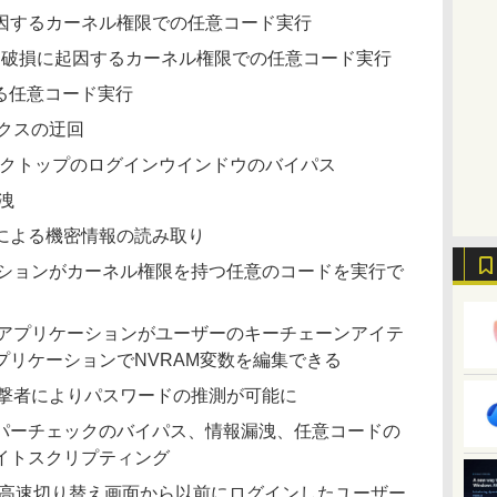
損に起因するカーネル権限での任意コード実行
er：メモリ破損に起因するカーネル権限での任意コード実行
する任意コード実行
ボックスの迂回
ートデスクトップのログインウインドウのバイパス
漏洩
者による機密情報の読み取り
ーションがカーネル権限を持つ任意のコードを実行で
悪意のあるアプリケーションがユーザーのキーチェーンアイテ
プリケーションでNVRAM変数を編集できる
な攻撃者によりパスワードの推測が可能に
トキーパーチェックのバイパス、情報漏洩、任意コードの
イトスクリプティング
ユーザーの高速切り替え画面から以前にログインしたユーザー