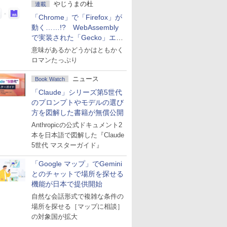
やじうまの杜
連載
「Chrome」で「Firefox」が
動く……!? WebAssembly
で実装された「Gecko」エン
ジン
意味があるかどうかはともかく
ロマンたっぷり
ニュース
Book Watch
「Claude」シリーズ第5世代
のプロンプトやモデルの選び
方を図解した書籍が無償公開
Anthropicの公式ドキュメント2
本を日本語で図解した『Claude
5世代 マスターガイド』
「Google マップ」でGemini
とのチャットで場所を探せる
機能が日本で提供開始
自然な会話形式で複雑な条件の
場所を探せる［マップに相談］
の対象国が拡大