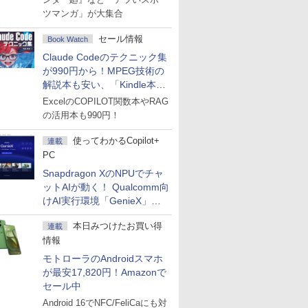
ツマンガ」が大集合
セール情報
Book Watch
Claude Codeのテクニック集
が990円から！MPEG技術の
解説本も安い、「Kindle本サ
マーセール」第2弾開始！
ExcelのCOPILOT関数本やRAG
の活用本も990円！
使ってわかるCopilot+
連載
PC
Snapdragon XのNPUでチャ
ットAIが動く！ Qualcomm向
けAI実行環境「GenieX」を
試してみた
本日みつけたお買い得
連載
情報
モトローラのAndroidスマホ
が最安17,820円！Amazonで
セール中
Android 16でNFC/FeliCaにも対