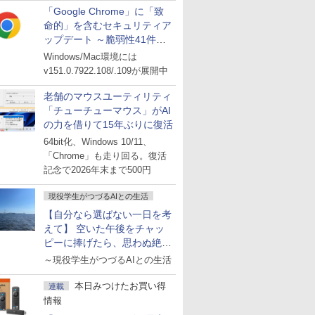
「Google Chrome」に「致
命的」を含むセキュリティア
ップデート ～脆弱性41件に
対処
Windows/Mac環境には
v151.0.7922.108/.109が展開中
老舗のマウスユーティリティ
「チューチューマウス」がAI
の力を借りて15年ぶりに復活
64bit化、Windows 10/11、
「Chrome」も走り回る。復活
記念で2026年末まで500円
現役学生がつづるAIとの生活
【自分なら選ばない一日を考
えて】 空いた午後をチャッ
ピーに捧げたら、思わぬ絶景
に出会った話
～現役学生がつづるAIとの生活
本日みつけたお買い得
連載
情報