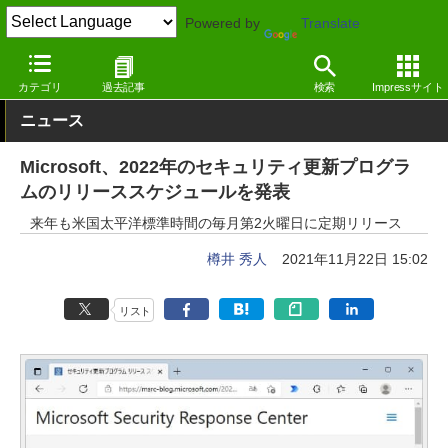
Powered by
Translate
窓の杜
システム・ファイル
システム
Windows
カテゴリ
過去記事
検索
Impressサイト
ニュース
Microsoft、2022年のセキュリティ更新プログラ
ムのリリーススケジュールを発表
来年も米国太平洋標準時間の毎月第2火曜日に定期リリース
樽井 秀人
2021年11月22日 15:02
リスト