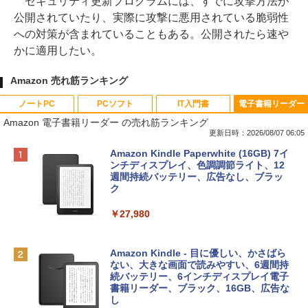
セキュリティ更新プログラムには、すでに攻撃方法が
公開されていたり、実際に攻撃に悪用されている脆弱性
への対策が含まれていることもある。公開されたら速や
かに適用したい。
Amazon 売れ筋ランキング
ノートPC
PCソフト
IT入門書
電子書籍リーダー
Amazon 電子書籍リーダー の売れ筋ランキング
更新日時：2026/08/07 06:05
Apple 2026 MacBook Neo A18 Proチッ
Robloxギフトカード - 800 Robux 【限
生成AIパスポート公式テキスト 第４版
Amazon Kindle Paperwhite (16GB) 7イ
プ搭載13インチノートブック：AIとAppl
定バーチャルアイテムを含む】 【オンラ
ンチディスプレイ、色調調節ライト、12
e Intelligence、Liquid Retinaディスプ
インゲームコード】 ロブロックス | オン
週間持続バッテリー、広告なし、ブラッ
￥1,766
レイ、8GBメモリ、512GB SSD、1080p
ラインコード版
ク
FaceTime HDカメラ、Touch ID - インデ
ィゴ + 3年延長 AppleCare+ for 13インチ
￥1,300
￥27,980
MacBook Neo(A18 Pro)|ダウンロード版
AIイラスト表現辞典: 思い通りの絵を引き
￥162,598
出す プロンプトの言葉 AI画像生成シリー
Microsoft Office Home & Business 202
Amazon Kindle - 目に優しい、かさばら
ズ (はぴーイラストLabo)
4(最新 永続版)|オンラインコード版|Wind
ない、大きな画面で読みやすい、6週間持
ows11、10/mac対応|PC2台
続バッテリー、6インチディスプレイ電子
tomtoc 360°保護 15.6 16インチ パソコ
書籍リーダー、ブラック、16GB、広告な
￥480
ンケース Dell NEC Lavie ASUS HP dyna
し
￥39,582