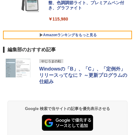
ersonal/Copilotキー搭載/Win 11/15.6型/
整、色調調節ライト、プレミアムペン付
Core i5/16GB/SSD 512GB/ホワイト) FM
き、グラファイト
VWK3E15W_AZ
￥115,980
￥123,400
Amazonランキングをもっと見る
編集部のおすすめ記事
やじうまの杜
Windowsの「B」、「C」、「定例外」
リリースってなに？ ～更新プログラムの
仕組み
Google 検索で当サイトの記事を優先表示させる