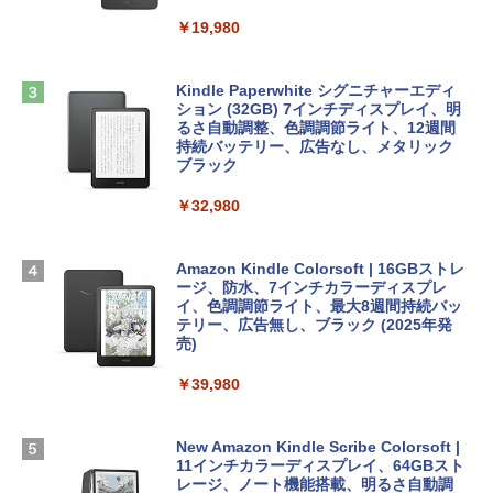
book Lenovo対応
￥19,980
ClaudeCode いちばんやさしい 教科書:
￥2,952
非エンジニア 初心者 素人 でも安心 使い
Robloxギフトカード - 2,000 Robux 【限
方 マニュアル AI副業にもコンテンツ作成
定バーチャルアイテムを含む】 【オンラ
にもKindle出版にも！ 非エンジニアのた
インゲームコード】 ロブロックス | オン
Kindle Paperwhite シグニチャーエディ
めのAIコーディング入門シリーズ
Apple 2026 MacBook Air M5チップ搭載
ラインコード版
ション (32GB) 7インチディスプレイ、明
13インチノートブック：AIとApple Intell
るさ自動調整、色調調節ライト、12週間
igence、13.6インチLiquid Retinaディ
持続バッテリー、広告なし、メタリック
￥99
￥3,200
スプレイ、24GBユニファイドメモリ、1
ブラック
TB SSD、12MPセンターフレームカメ
ラ、Touch ID - ミッドナイト + 3年延長
￥32,980
1冊ですべて身につくHTML & CSSとWe
Robloxギフトカード - 1000 Robux 【限
AppleCare+ for 13インチMacBook Air
bデザイン入門講座［第2版］
定バーチャルアイテムを含む】 【オンラ
(M5)|ダウンロード版
インゲームコード】 ロブロックス |オン
ラインコード版
Amazon Kindle Colorsoft | 16GBストレ
￥2,326
￥347,600
ージ、防水、7インチカラーディスプレ
イ、色調調節ライト、最大8週間持続バッ
￥1,600
テリー、広告無し、ブラック (2025年発
【Amazon.co.jp限定】 HP ノートパソコ
売)
FM TOWNS ハイパー・カタログ: 本体ハ
ン 15-fd 15.6インチ 16GBメモリ 512GB
ードウェア・市販ソフトウェアのパーフ
Windows版 | Minecraft (マインクラフ
SSD インテル Core 5
￥39,980
ェクトリストと最新エミュレータ紹介
ト): Java & Bedrock Edition | オンライ
ンコード版
￥129,800
￥1,600
New Amazon Kindle Scribe Colorsoft |
￥3,600
11インチカラーディスプレイ、64GBスト
FMV ノートパソコン WE1-K3 (MS 365 P
レージ、ノート機能搭載、明るさ自動調