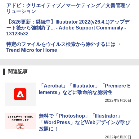
出す プロンプトの言葉 AI画像生成シリー
アドビ：クリエイティブ／マーケティング／文書管理ソ
ズ (はぴーイラストLabo)
リューション
Amazon Kindle Colorsoft | 16GBストレ
￥480
ージ、防水、7インチカラーディスプレ
【8/26更新：継続中】Illustrator 2022(v26.4.1)アップデ
イ、色調調節ライト、最大8週間持続バッ
ート後から強制終了... - Adobe Support Community -
テリー、広告無し、ブラック (2025年発
13123532
売)
FM TOWNS ハイパー・カタログ: 本体ハ
ードウェア・市販ソフトウェアのパーフ
特定のファイルをウイルス検索から除外するには ・
￥31,980
ェクトリストと最新エミュレータ紹介
Trend Micro for Home
￥1,600
New Amazon Kindle Scribe Colorsoft |
11インチカラーディスプレイ、64GBスト
関連記事
レージ、ノート機能搭載、明るさ自動調
整、色調調節ライト、プレミアムペン付
「Acrobat」「Illustrator」「Premiere E
き、グラファイト
lements」などに致命的な脆弱性
￥115,980
2022年8月10日
無料で「Photoshop」「Illustrator」
「WordPress」などWebデザインが学び
放題に！
2022年6月20日