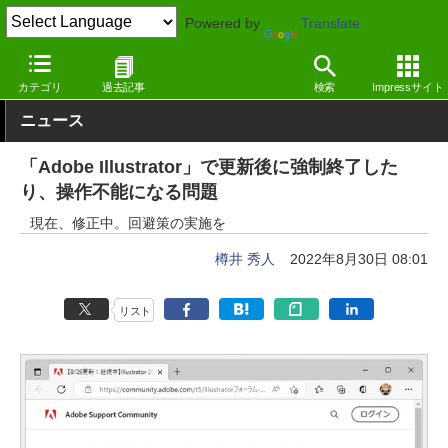
Powered by
Translate
窓の杜
画像・映像・音楽
画像
Windows
カテゴリ
過去記事
検索
Impressサイト
ニュース
「Adobe Illustrator」で更新後に強制終了した
り、操作不能になる問題
現在、修正中。回避策の実施を
樽井 秀人
2022年8月30日 08:01
リスト