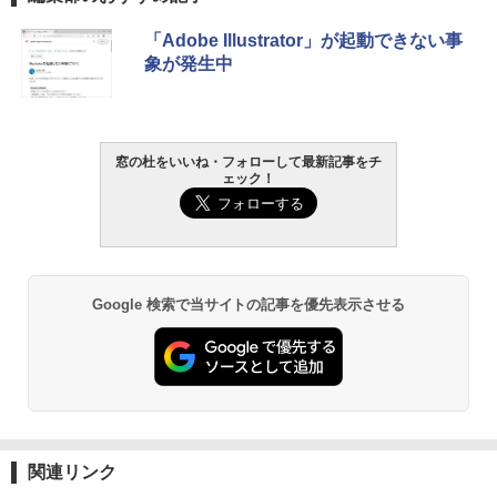
生成AIパスポート公式テキスト 第４版
Amazon Kindle - 目に優しい、かさばら
「Adobe Illustrator」が起動できない事
ない、大きな画面で読みやすい、6週間持
象が発生中
続バッテリー、6インチディスプレイ電子
￥1,766
書籍リーダー、マッチャ、16GB、広告な
し
￥16,980
窓の杜をいいね・フォローして最新記事をチ
1冊ですべて身につくHTML & CSSとWe
ェック！
bデザイン入門講座［第2版］
Kindle Paperwhite シグニチャーエディ
ション (32GB) 7インチディスプレイ、明
￥1,292
るさ自動調整、色調調節ライト、12週間
持続バッテリー、広告なし、メタリック
ブラック
Google 検索で当サイトの記事を優先表示させる
ClaudeCode いちばんやさしい 教科書:
￥27,980
非エンジニア 初心者 素人 でも安心 使い
方 マニュアル AI副業にもコンテンツ作成
にもKindle出版にも！ 非エンジニアのた
めのAIコーディング入門シリーズ
Amazon Kindle Paperwhite (16GB) 7イ
ンチディスプレイ、色調調節ライト、12
￥99
週間持続バッテリー、広告なし、ブラッ
ク
関連リンク
￥22,980
AIイラスト表現辞典: 思い通りの絵を引き