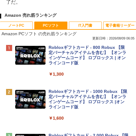
了だ。
Amazon 売れ筋ランキング
ノートPC
PCソフト
IT入門書
電子書籍リーダー
Amazon PCソフト の売れ筋ランキング
更新日時：2026/08/09 06:05
Apple 2026 MacBook Neo A18 Proチッ
Robloxギフトカード - 800 Robux 【限
プ搭載13インチノートブック：AIとAppl
定バーチャルアイテムを含む】 【オンラ
e Intelligenceのために設計、Liquid Ret
インゲームコード】 ロブロックス | オン
inaディスプレイ、8GBユニファイドメモ
ラインコード版
リ、512GB SSDストレージ、1080p Fac
eTime HDカメラ、Touch ID - インディ
￥1,300
ゴ
￥137,800
Robloxギフトカード - 1000 Robux 【限
定バーチャルアイテムを含む】 【オンラ
インゲームコード】 ロブロックス |オン
tomtoc 360°保護 15.6 16インチ パソコ
ラインコード版
ンケース Dell NEC Lavie ASUS HP dyna
book Lenovo対応
￥1,600
￥2,952
Robloxギフトカード - 2,000 Robux 【限