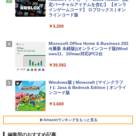
定バーチャルアイテムを含む】 【オンラ
Apple 2026 MacBook Air M5チップ搭載
インゲームコード】 ロブロックス | オン
13インチノートブック：AIとApple Intell
ラインコード版
igence、13.6インチLiquid Retinaディ
スプレイ、16GBユニファイドメモリ、1
￥3,200
TB SSDストレージ、12MPセンターフレ
ームカメラ、日本語キーボード、Touch I
D - ミッドナイト
Microsoft Office Home & Business 202
4(最新 永続版)|オンラインコード版|Wind
￥278,800
ows11、10/mac対応|PC2台
￥39,582
【Amazon.co.jp限定】 HP ノートパソコ
ン 15-fd 15.6インチ 16GBメモリ 512GB
SSD インテル Core 5
Windows版 | Minecraft (マインクラフ
ト): Java & Bedrock Edition | オンライ
￥129,800
ンコード版
￥3,600
FMV ノートパソコン WE1-K3 (MS 365 P
ersonal/Copilotキー搭載/Win 11/15.6型/
Core i5/16GB/SSD 512GB/ホワイト) FM
Amazonランキングをもっと見る
VWK3E15W_AZ
編集部のおすすめ記事
￥139,880