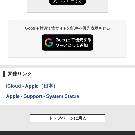
Kindle Paperwhite シグニチャーエディ
ション (32GB) 7インチディスプレイ、明
るさ自動調整、色調調節ライト、12週間
持続バッテリー、広告なし、メタリック
ブラック
Google 検索で当サイトの記事を優先表示させる
￥27,980
Amazon Kindle Paperwhite (16GB) 7イ
ンチディスプレイ、色調調節ライト、12
週間持続バッテリー、広告なし、ブラッ
ク
関連リンク
￥22,980
iCloud - Apple（日本）
Amazon Kindle Colorsoft | 16GBストレ
Apple - Support - System Status
ージ、防水、7インチカラーディスプレ
イ、色調調節ライト、最大8週間持続バッ
テリー、広告無し、ブラック (2025年発
売)
トップページに戻る
￥31,980