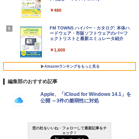
4(最新 永続版)|オンラインコード版|Wind
￥278,800
ows11、10/mac対応|PC2台
￥480
￥39,582
【Amazon.co.jp限定】 HP ノートパソコ
ン 15-fd 15.6インチ 16GBメモリ 512GB
FM TOWNS ハイパー・カタログ: 本体ハ
SSD インテル Core 5
ードウェア・市販ソフトウェアのパーフ
Windows版 | Minecraft (マインクラフ
ェクトリストと最新エミュレータ紹介
ト): Java & Bedrock Edition | オンライ
￥129,800
ンコード版
￥1,600
￥3,600
FMV ノートパソコン WE1-K3 (MS 365 P
ersonal/Copilotキー搭載/Win 11/15.6型/
Amazonランキングをもっと見る
Core i5/16GB/SSD 512GB/ホワイト) FM
VWK3E15W_AZ
編集部のおすすめ記事
￥139,880
Amazon Kindle - 目に優しい、かさばら
Apple、「iCloud for Windows 14.1」を
ない、大きな画面で読みやすい、6週間持
公開 ～3件の脆弱性に対処
続バッテリー、6インチディスプレイ電子
書籍リーダー、マッチャ、16GB、広告な
し
￥16,980
窓の杜をいいね・フォローして最新記事をチ
ェック！