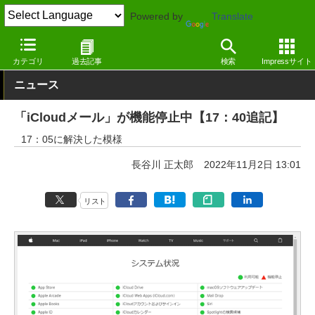
Powered by
Translate
窓の杜
インターネット
メール
Webサービス
カテゴリ
過去記事
検索
Impressサイト
ニュース
「iCloudメール」が機能停止中【17：40追記】
17：05に解決した模様
長谷川 正太郎
2022年11月2日 13:01
リスト