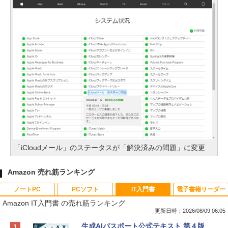
「iCloudメール」のステータスが「解決済みの問題」に変更
Amazon 売れ筋ランキング
ノートPC
PCソフト
IT入門書
電子書籍リーダー
Amazon IT入門書 の売れ筋ランキング
更新日時：2026/08/09 06:05
Apple 2026 MacBook Neo A18 Proチッ
Robloxギフトカード - 800 Robux 【限
生成AIパスポート公式テキスト 第４版