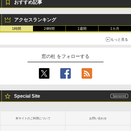
おすすめ記事
New Amazon Kindle Scribe Colorsoft |
11インチカラーディスプレイ、64GBスト
レージ、ノート機能搭載、明るさ自動調
アクセスランキング
整、色調調節ライト、プレミアムペン付
1時間
24時間
1週間
1カ月
き、グラファイト
もっと見る
￥115,980
窓の杜 をフォローする
Special Site
本サイトのご利用について
お問い合わせ