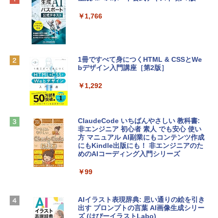
プ搭載13インチノートブック：AIとAppl
定バーチャルアイテムを含む】 【オンラ
e Intelligenceのために設計、Liquid Ret
インゲームコード】 ロブロックス | オン
￥1,766
inaディスプレイ、8GBユニファイドメモ
ラインコード版
リ、512GB SSDストレージ、1080p Fac
eTime HDカメラ、Touch ID - インディ
￥1,300
ゴ
1冊ですべて身につくHTML & CSSとWe
￥137,800
bデザイン入門講座［第2版］
Robloxギフトカード - 1000 Robux 【限
定バーチャルアイテムを含む】 【オンラ
インゲームコード】 ロブロックス |オン
￥1,292
tomtoc 360°保護 15.6 16インチ パソコ
ラインコード版
ンケース Dell NEC Lavie ASUS HP dyna
book Lenovo対応
￥1,600
ClaudeCode いちばんやさしい 教科書:
￥2,952
非エンジニア 初心者 素人 でも安心 使い
方 マニュアル AI副業にもコンテンツ作成
Robloxギフトカード - 2,000 Robux 【限
にもKindle出版にも！ 非エンジニアのた
定バーチャルアイテムを含む】 【オンラ
めのAIコーディング入門シリーズ
Apple 2026 MacBook Air M5チップ搭載
インゲームコード】 ロブロックス | オン
13インチノートブック：AIとApple Intell
ラインコード版
￥99
igence、13.6インチLiquid Retinaディ
スプレイ、16GBユニファイドメモリ、1
￥3,200
TB SSDストレージ、12MPセンターフレ
ームカメラ、日本語キーボード、Touch I
AIイラスト表現辞典: 思い通りの絵を引き
D - ミッドナイト
出す プロンプトの言葉 AI画像生成シリー
Microsoft Office Home & Business 202
ズ (はぴーイラストLabo)