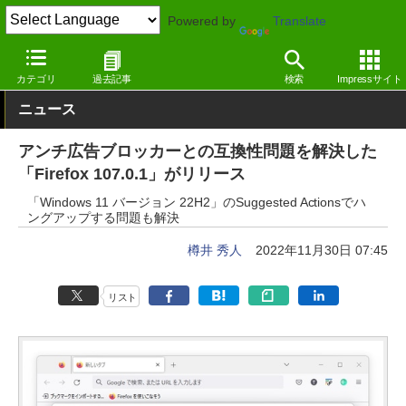
Powered by
Translate
窓の杜
インターネット
Webブラウザー
Windows
カテゴリ
過去記事
検索
Impressサイト
ニュース
アンチ広告ブロッカーとの互換性問題を解決した
「Firefox 107.0.1」がリリース
「Windows 11 バージョン 22H2」のSuggested Actionsでハ
ングアップする問題も解決
樽井 秀人
2022年11月30日 07:45
リスト