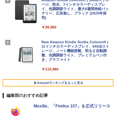
￥347,600
ージ、防水、7インチカラーディスプレ
￥1,600
イ、色調調節ライト、最大8週間持続バッ
￥1,600
テリー、広告無し、ブラック (2025年発
【Amazon.co.jp限定】 HP ノートパソコ
売)
1冊ですべて身につくHTML & CSSとWe
ン 15-fd 15.6インチ 16GBメモリ 512GB
bデザイン入門講座［第2版］
Microsoft Office Home 2024(最新 永続
SSD インテル Core 5
￥39,980
版)|オンラインコード版|Windows11、1
0/mac対応|PC2台
￥2,326
￥129,800
New Amazon Kindle Scribe Colorsoft |
￥37,224
11インチカラーディスプレイ、64GBスト
FMV ノートパソコン WE1-K3 (MS 365 P
レージ、ノート機能搭載、明るさ自動調
ersonal/Copilotキー搭載/Win 11/15.6型/
整、色調調節ライト、プレミアムペン付
Core i5/16GB/SSD 512GB/ホワイト) FM
き、グラファイト
VWK3E15W_AZ
￥115,980
￥120,000
Amazonランキングをもっと見る
編集部のおすすめ記事
Mozilla、「Firefox 107」を正式リリース