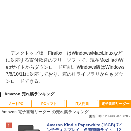
デスクトップ版「Firefox」はWindows/Mac/Linuxなど
に対応する寄付歓迎のフリーソフトで、現在MozillaのW
ebサイトからダウンロード可能。Windows版はWindows
7/8/10/11に対応しており、窓の杜ライブラリからもダウ
ンロードできる。
Amazon 売れ筋ランキング
ノートPC
PCソフト
IT入門書
電子書籍リーダー
Amazon 電子書籍リーダー の売れ筋ランキング
更新日時：2026/08/07 00:05
Apple 2026 MacBook Neo A18 Proチッ
Robloxギフトカード - 800 Robux 【限
生成AIパスポート公式テキスト 第４版
Amazon Kindle Paperwhite (16GB) 7イ
プ搭載13インチノートブック：AIとAppl
定バーチャルアイテムを含む】 【オンラ
ンチディスプレイ、色調調節ライト、12