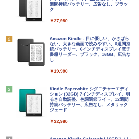
e Intelligence、Liquid Retinaディスプ
インゲームコード】 ロブロックス | オン
週間持続バッテリー、広告なし、ブラッ
￥1,766
レイ、8GBメモリ、512GB SSD、1080p
ラインコード版
ク
FaceTime HDカメラ、Touch ID - インデ
ィゴ + 3年延長 AppleCare+ for 13インチ
￥1,300
￥27,980
MacBook Neo(A18 Pro)|ダウンロード版
AIイラスト表現辞典: 思い通りの絵を引き
￥162,598
出す プロンプトの言葉 AI画像生成シリー
Robloxギフトカード - 2,000 Robux 【限
Amazon Kindle - 目に優しい、かさばら
ズ (はぴーイラストLabo)
定バーチャルアイテムを含む】 【オンラ
ない、大きな画面で読みやすい、6週間持
インゲームコード】 ロブロックス | オン
続バッテリー、6インチディスプレイ電子
tomtoc 360°保護 15.6 16インチ パソコ
ラインコード版
書籍リーダー、ブラック、16GB、広告な
￥480
ンケース Dell NEC Lavie ASUS HP dyna
し
book Lenovo対応
￥3,200
￥19,980
ClaudeCode いちばんやさしい 教科書:
￥2,952
非エンジニア 初心者 素人 でも安心 使い
方 マニュアル AI副業にもコンテンツ作成
Microsoft Office Home & Business 202
にもKindle出版にも！ 非エンジニアのた
4(最新 永続版)|オンラインコード版|Wind
Kindle Paperwhite シグニチャーエディ
めのAIコーディング入門シリーズ
Apple 2026 MacBook Air M5チップ搭載
ows11、10/mac対応|PC2台
ション (32GB) 7インチディスプレイ、明
13インチノートブック：AIとApple Intell
るさ自動調整、色調調節ライト、12週間
igence、13.6インチLiquid Retinaディ
持続バッテリー、広告なし、メタリック
￥99
￥39,582
スプレイ、24GBユニファイドメモリ、1
ジェード
TB SSD、12MPセンターフレームカメ
ラ、Touch ID - ミッドナイト + 3年延長
￥32,980
FM TOWNS ハイパー・カタログ: 本体ハ
Robloxギフトカード - 1000 Robux 【限
AppleCare+ for 13インチMacBook Air
ードウェア・市販ソフトウェアのパーフ
定バーチャルアイテムを含む】 【オンラ
(M5)|ダウンロード版
ェクトリストと最新エミュレータ紹介
インゲームコード】 ロブロックス |オン
ラインコード版
Amazon Kindle Colorsoft | 16GBストレ