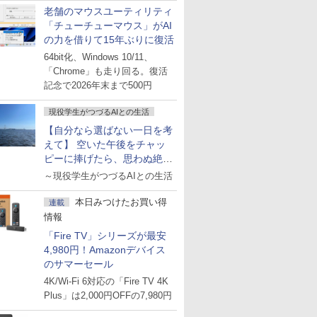
老舗のマウスユーティリティ
「チューチューマウス」がAI
の力を借りて15年ぶりに復活
64bit化、Windows 10/11、
「Chrome」も走り回る。復活
記念で2026年末まで500円
現役学生がつづるAIとの生活
【自分なら選ばない一日を考
えて】 空いた午後をチャッ
ピーに捧げたら、思わぬ絶景
に出会った話
～現役学生がつづるAIとの生活
本日みつけたお買い得
連載
情報
「Fire TV」シリーズが最安
4,980円！Amazonデバイス
のサマーセール
4K/Wi-Fi 6対応の「Fire TV 4K
Plus」は2,000円OFFの7,980円