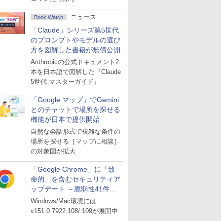
ニュース
Book Watch
「Claude」シリーズ第5世代
のプロンプトやモデルの選び
方を図解した書籍が無償公開
Anthropicの公式ドキュメント2
本を日本語で図解した『Claude
5世代 マスターガイド』
「Google マップ」でGemini
とのチャットで場所を探せる
機能が日本で提供開始
自然な会話形式で複雑な条件の
場所を探せる［マップに相談］
の対象国が拡大
「Google Chrome」に「致
命的」を含むセキュリティア
ップデート ～脆弱性41件に
対処
Windows/Mac環境には
v151.0.7922.108/.109が展開中