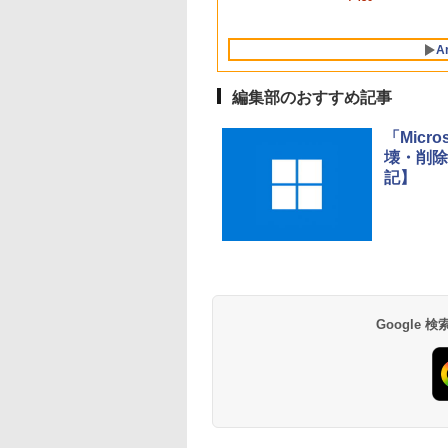
AIとApple
ンゲームコード】 ロ
dynabook Lenovo
版|Windows11、
ズ (はぴーイラスト
Intelligence、Liquid
ブロックス | オンラ
対応
10/mac対応|PC2台
Labo)
Retinaディスプレ
インコード版
A
イ、8GBメモリ、
512GB SSD、1080p
FaceTime HDカメ
編集部のおすすめ記事
ラ、Touch ID - イン
ディゴ + 3年延長
「Micr
AppleCare+ for 13イ
壊・削除 
ンチMacBook
Neo(A18 Pro)|ダウン
記】
ロード版
Amazon Kindle
Amazon Kindle - 目
Paperwhite (16GB)
に優しい、かさばら
7インチディスプレ
ない、大きな画面で
イ、色調調節ライ
読みやすい、6週間
￥22,980
￥16,980
Google
ト、12週間持続バッ
続バッテリー、6イ
テリー、広告なし、
チディスプレイ電子
ブラック
書籍リーダー、ブラ
ック、16GB、広告
し