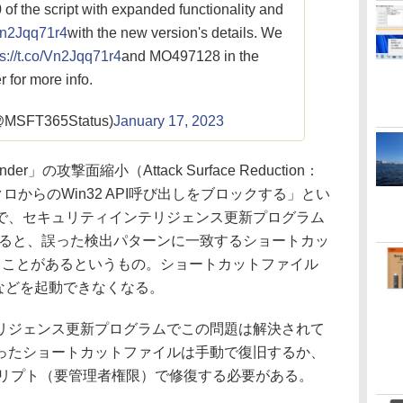
 of the script with expanded functionality and
/Vn2Jqq71r4
with the new version's details. We
ps://t.co/Vn2Jqq71r4
and MO497128 in the
 for more info.
(@MSFT365Status)
January 17, 2023
der」の攻撃面縮小（Attack Surface Reduction：
マクロからのWin32 API呼び出しをブロックする」とい
で、セキュリティインテリジェンス更新プログラム
トールすると、誤った検出パターンに一致するショートカッ
れることがあるというもの。ショートカットファイル
」アプリなどを起動できなくなる。
ジェンス更新プログラムでこの問題は解決されて
ったショートカットファイルは手動で復旧するか、
lスクリプト（要管理者権限）で修復する必要がある。