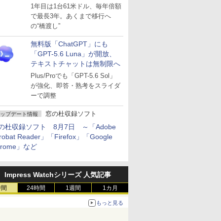
～ESUは9月1日から販売
1年目は1台61米ドル、毎年倍額
で最長3年。あくまで移行へ
の“橋渡し”
無料版「ChatGPT」にも
「GPT-5.6 Luna」が開放、
テキストチャットは無制限へ
Plus/Proでも「GPT-5.6 Sol」
が強化、即答・熟考をスライダ
ーで調整
窓の杜収録ソフト
ップデート情報
の杜収録ソフト 8月7日 ～「Adobe
robat Reader」「Firefox」「Google
hrome」など
Impress Watchシリーズ 人気記事
時間
24時間
1週間
1カ月
もっと見る