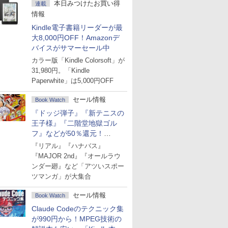
本日みつけたお買い得
連載
情報
Kindle電子書籍リーダーが最
大8,000円OFF！Amazonデ
バイスがサマーセール中
カラー版「Kindle Colorsoft」が
31,980円。「Kindle
Paperwhite」は5,000円OFF
セール情報
Book Watch
『ドッジ弾子』『新テニスの
王子様』『二階堂地獄ゴル
フ』などが50％還元！
Amazonマンガ週末セール
『リアル』『ハナバス』
『MAJOR 2nd』『オールラウ
ンダー廻』など「アツいスポー
ツマンガ」が大集合
セール情報
Book Watch
Claude Codeのテクニック集
が990円から！MPEG技術の