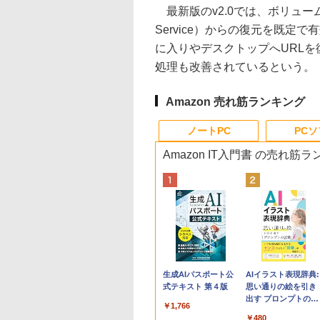
最新版のv2.0では、ボリュームシャ
Service）からの復元を既
に入りやデスクトップへURL
処理も改善されているという。
Amazon 売れ筋ランキング
ノートPC
PC
Amazon IT入門書 の売れ筋
Apple 2026
Robloxギフトカード
生成AIパスポート公
tomtoc 360°保護
Microsoft Office
AIイラスト表現辞典:
MacBook Neo A18
- 800 Robux 【限定
式テキスト 第４版
15.6 16インチ パソ
Home & Business
思い通りの絵を引き
Proチップ搭載13イ
バーチャルアイテム
ンケース Dell NEC
2024(最新 永続版)|オ
出す プロンプトの言
￥1,766
ンチノートブック：
を含む】 【オンライ
Lavie ASUS HP
ンラインコード
葉 AI画像生成シリー
￥162,598
￥1,300
￥2,952
￥39,582
￥480