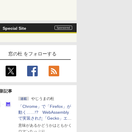
Special Site
窓の杜 をフォローする
新記事
やじうまの杜
連載
「Chrome」で「Firefox」が
動く……!? WebAssembly
で実装された「Gecko」エン
ジン
意味があるかどうかはともかく
ロマンたっぷり