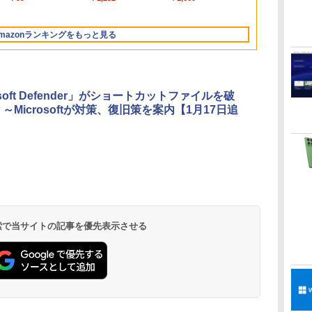
Apple Intelligence、
インゲームコード】
マニュアル AI副業に
512GB SSD インテ
ンゲームコード】 ロ
型/Core i5/16GB/SSD
ード版
トリストと最新エミュ
13.6インチLiquid
ロブロックス | オン
もコンテンツ作成に
ル Core 5
ブロックス |オンライ
512GB/ホワイト)
レータ紹介
Retinaディスプレ
ラインコード版
もKindle出版にも！
ンコード版
FMVWK3E15W_AZ
mazonランキングをもっと見る
イ、16GBユニファイ
非エンジニアのため
ドメモリ、1TB SSD
のAIコーディング入
ストレージ、12MPセ
門シリーズ
ンターフレームカメ
ラ、日本語キーボー
osoft Defender」がショートカットファイルを破
ド、Touch ID - シル
～Microsoftが対策、復旧策を案内【1月17日追
バー
Kindle Paperwhite
Amazon Kindle
New Amazon Kindle
シグニチャーエディ
Colorsoft | 16GBス
Scribe Colorsoft | 11
ション (32GB) 7イン
トレージ、防水、7イ
インチカラーディスプ
持
チディスプレイ、明
ンチカラーディスプ
レイ、64GBストレー
￥27,980
￥31,980
￥115,980
 検索で当サイトの記事を優先表示させる
ン
るさ自動調整、色調
レイ、色調調節ライ
ジ、ノート機能搭載、
調節ライト、12週間
ト、最大8週間持続バ
明るさ自動調整、色調
持続バッテリー、広
ッテリー、広告無
調節ライト、プレミア
な
告なし、メタリック
し、ブラック (2025
ムペン付き、グラファ
ブラック
年発売)
イト