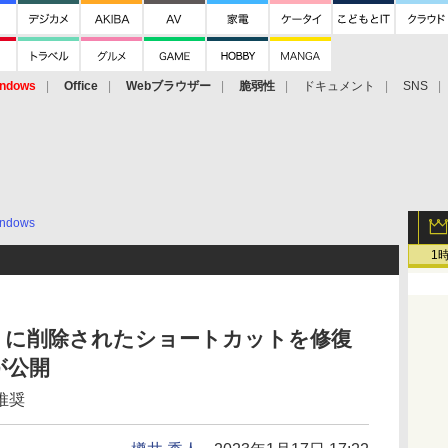
ndows
Office
Webブラウザー
脆弱性
ドキュメント
SNS
ndows
1
ender」に削除されたショートカットを修復
が公開
推奨