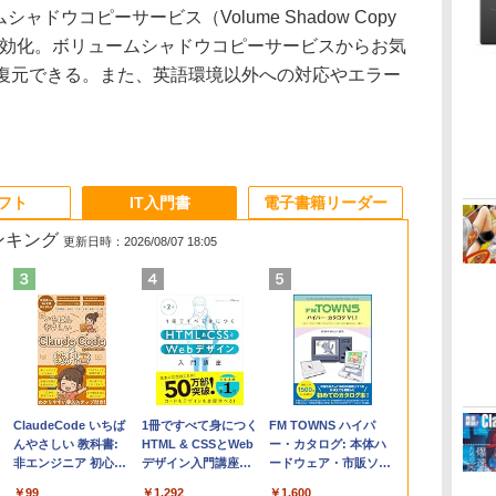
ドウコピーサービス（Volume Shadow Copy
定で有効化。ボリュームシャドウコピーサービスからお気
を復元できる。また、英語環境以外への対応やエラー
ソフト
IT入門書
電子書籍リーダー
ランキング
更新日時：2026/08/07 18:05
Apple 2026
Robloxギフトカード
ClaudeCode いちば
【Amazon.co.jp限
Robloxギフトカード
1冊ですべて身につく
FMV ノートパソコン
Windows版 |
FM TOWNS ハイパ
コ
MacBook Air M5チ
- 2,000 Robux 【限
んやさしい 教科書:
定】 HP ノートパソ
- 1000 Robux 【限定
HTML & CSSとWeb
WE1-K3 (MS 365
Minecraft (マインクラ
ー・カタログ: 本体ハ
ップ搭載13インチノ
定バーチャルアイテ
非エンジニア 初心者
コン 15-fd 15.6イン
バーチャルアイテム
デザイン入門講座
Personal/Copilotキー
フト): Java & Bedrock
ードウェア・市販ソフ
ートブック：AIと
ムを含む】 【オンラ
素人 でも安心 使い方
チ 16GBメモリ
を含む】 【オンライ
［第2版］
搭載/Win 11/15.6
Edition | オンラインコ
トウェアのパーフェク
￥261,414
￥3,200
￥99
￥129,800
￥1,600
￥1,292
￥139,880
￥3,600
￥1,600