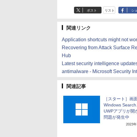
ポスト
リスト
シ
関連リンク
Application shortcuts might not wor
Recovering from Attack Surface Red
Hub
Latest security intelligence update
antimalware - Microsoft Security In
関連記事
［スタート］画
Windows Searc
UWPアプリが開
問題が発生中
2023