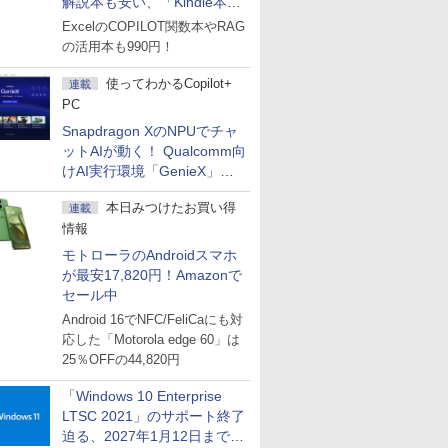
解説本も安い、「Kindle本サ
マーセール」第2弾開始！
ExcelのCOPILOT関数本やRAG
の活用本も990円！
使ってわかるCopilot+
連載
PC
Snapdragon XのNPUでチャ
ットAIが動く！ Qualcomm向
けAI実行環境「GenieX」を
試してみた
本日みつけたお買い得
連載
情報
モトローラのAndroidスマホ
が最安17,820円！Amazonで
セール中
Android 16でNFC/FeliCaにも対
応した「Motorola edge 60」は
25％OFFの44,820円
「Windows 10 Enterprise
LTSC 2021」のサポート終了
迫る、2027年1月12日まで