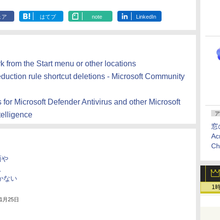
ェア
はてブ
note
LinkedIn
k from the Start menu or other locations
uction rule shortcut deletions - Microsoft Community
s for Microsoft Defender Antivirus and other Microsoft
telligence
ア
窓
Ac
C
面や
h、
かない
1
年1月25日