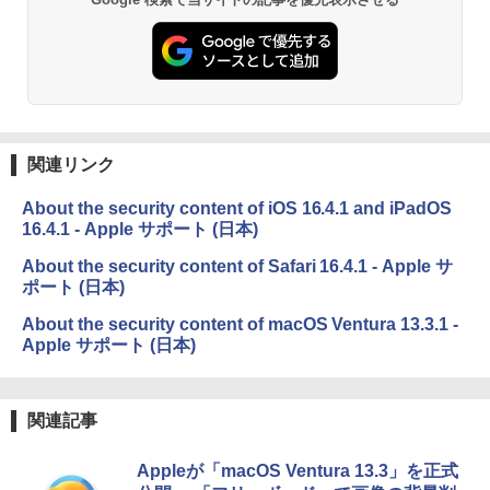
￥19,980
Kindle Paperwhite シグニチャーエディ
ション (32GB) 7インチディスプレイ、明
るさ自動調整、色調調節ライト、12週間
持続バッテリー、広告なし、メタリック
ブラック
関連リンク
￥32,980
About the security content of iOS 16.4.1 and iPadOS
16.4.1 - Apple サポート (日本)
Amazon Kindle Colorsoft | 16GBストレ
ージ、防水、7インチカラーディスプレ
About the security content of Safari 16.4.1 - Apple サ
イ、色調調節ライト、最大8週間持続バッ
ポート (日本)
テリー、広告無し、ブラック (2025年発
売)
About the security content of macOS Ventura 13.3.1 -
Apple サポート (日本)
￥39,980
関連記事
New Amazon Kindle Scribe Colorsoft |
11インチカラーディスプレイ、64GBスト
レージ、ノート機能搭載、明るさ自動調
Appleが「macOS Ventura 13.3」を正式
整、色調調節ライト、プレミアムペン付