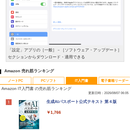
「設定」アプリの［一般］－［ソフトウェア・アップデート］
セクションからダウンロード・適用できる
Amazon 売れ筋ランキング
ノートPC
PCソフト
IT入門書
電子書籍リーダー
Amazon IT入門書 の売れ筋ランキング
更新日時：2026/08/07 06:05
Apple 2026 MacBook Neo A18 Proチッ
Robloxギフトカード - 800 Robux 【限
生成AIパスポート公式テキスト 第４版
プ搭載13インチノートブック：AIとAppl
定バーチャルアイテムを含む】 【オンラ
e Intelligence、Liquid Retinaディスプ
インゲームコード】 ロブロックス | オン
￥1,766
レイ、8GBメモリ、512GB SSD、1080p
ラインコード版
FaceTime HDカメラ、Touch ID - インデ
ィゴ + 3年延長 AppleCare+ for 13インチ
￥1,300