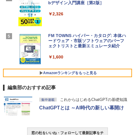
D - ミッドナイト
bデザイン入門講座［第2版］
定バーチャルアイテムを含む】 【オンラ
インゲームコード】 ロブロックス |オン
￥298,901
ラインコード版
￥2,326
￥1,600
【Amazon.co.jp限定】 HP ノートパソコ
ン 15-fd 15.6インチ 16GBメモリ 512GB
FM TOWNS ハイパー・カタログ: 本体ハ
SSD インテル Core 5
ードウェア・市販ソフトウェアのパーフ
Windows版 | Minecraft (マインクラフ
ェクトリストと最新エミュレータ紹介
ト): Java & Bedrock Edition | オンライ
￥129,800
ンコード版
￥1,600
￥3,600
FMV ノートパソコン WE1-K3 (MS 365 P
ersonal/Copilotキー搭載/Win 11/15.6型/
Amazonランキングをもっと見る
Core i5/16GB/SSD 512GB/ホワイト) FM
VWK3E15W_AZ
編集部のおすすめ記事
￥139,880
Amazon Kindle Paperwhite (16GB) 7イ
これからはじめるChatGPTの基礎知識
集中連載
ンチディスプレイ、色調調節ライト、12
ChatGPTとは ～AI時代の新しい幕開け
週間持続バッテリー、広告なし、ブラッ
ク
￥22,980
窓の杜をいいね・フォローして最新記事をチ