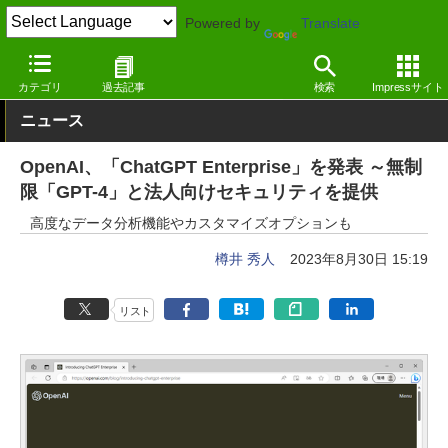
Powered by
Translate
窓の杜
ジェネレーティブAI
文章生成
カテゴリ
過去記事
検索
Impressサイト
ニュース
OpenAI、「ChatGPT Enterprise」を発表 ～無制
限「GPT-4」と法人向けセキュリティを提供
高度なデータ分析機能やカスタマイズオプションも
樽井 秀人
2023年8月30日 15:19
リスト