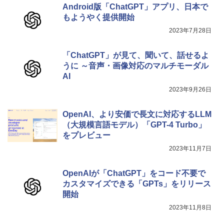
￥31,980
Android版「ChatGPT」アプリ、日本で
もようやく提供開始
New Amazon Kindle Scribe Colorsoft |
2023年7月28日
11インチカラーディスプレイ、64GBスト
レージ、ノート機能搭載、明るさ自動調
整、色調調節ライト、プレミアムペン付
「ChatGPT」が見て、聞いて、話せるよ
き、グラファイト
うに ～音声・画像対応のマルチモーダル
AI
￥115,980
2023年9月26日
OpenAI、より安価で長文に対応するLLM
（大規模言語モデル）「GPT-4 Turbo」
をプレビュー
2023年11月7日
OpenAIが「ChatGPT」をコード不要で
カスタマイズできる「GPTs」をリリース
開始
2023年11月8日