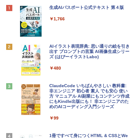
Apple 2026 MacBook Neo A18 Proチッ
Robloxギフトカード - 800 Robux 【限
生成AIパスポート公式テキスト 第４版
プ搭載13インチノートブック：AIとAppl
定バーチャルアイテムを含む】 【オンラ
e Intelligence、Liquid Retinaディスプ
インゲームコード】 ロブロックス | オン
￥1,766
レイ、8GBメモリ、512GB SSD、1080p
ラインコード版
FaceTime HDカメラ、Touch ID - インデ
ィゴ + 3年延長 AppleCare+ for 13インチ
￥1,300
MacBook Neo(A18 Pro)|ダウンロード版
AIイラスト表現辞典: 思い通りの絵を引き
￥162,598
出す プロンプトの言葉 AI画像生成シリー
Microsoft Office Home & Business 202
ズ (はぴーイラストLabo)
4(最新 永続版)|オンラインコード版|Wind
ows11、10/mac対応|PC2台
tomtoc 360°保護 15.6 16インチ パソコ
￥480
ンケース Dell NEC Lavie ASUS HP dyna
￥39,582
book Lenovo対応
ClaudeCode いちばんやさしい 教科書:
￥2,952
非エンジニア 初心者 素人 でも安心 使い
Robloxギフトカード - 2,000 Robux 【限
方 マニュアル AI副業にもコンテンツ作成
定バーチャルアイテムを含む】 【オンラ
にもKindle出版にも！ 非エンジニアのた
インゲームコード】 ロブロックス | オン
めのAIコーディング入門シリーズ
Apple 2026 MacBook Air M5チップ搭載
ラインコード版
13インチノートブック：AIとApple Intell
igence、13.6インチLiquid Retinaディ
￥99
￥3,200
スプレイ、24GBユニファイドメモリ、1
TB SSDストレージ、12MPセンターフレ
ームカメラ、日本語キーボード、Touch I
1冊ですべて身につくHTML & CSSとWe
Robloxギフトカード - 1000 Robux 【限