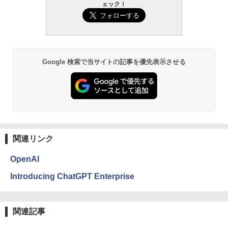
ェック！
Amazon Kindle - 目に優しい、かさばら
ない、大きな画面で読みやすい、6週間持
続バッテリー、6インチディスプレイ電子
書籍リーダー、ブラック、16GB、広告な
し
Google 検索で当サイトの記事を優先表示させる
￥16,980
Kindle Paperwhite シグニチャーエディ
ション (32GB) 7インチディスプレイ、明
るさ自動調整、色調調節ライト、12週間
持続バッテリー、広告なし、メタリック
ブラック
関連リンク
￥27,980
OpenAI
Amazon Kindle Colorsoft | 16GBストレ
Introducing ChatGPT Enterprise
ージ、防水、7インチカラーディスプレ
イ、色調調節ライト、最大8週間持続バッ
テリー、広告無し、ブラック (2025年発
売)
関連記事