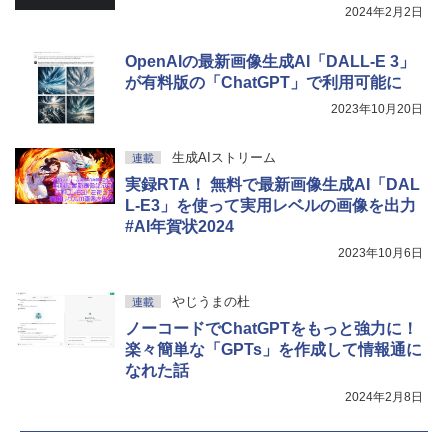
￥1,600
2024年2月2日
New Amazon Kindle Scribe Colorsoft |
￥3,600
11インチカラーディスプレイ、64GBスト
OpenAIの最新画像生成AI「DALL-E 3」
レージ、ノート機能搭載、明るさ自動調
整、色調調節ライト、プレミアムペン付
が有料版の「ChatGPT」で利用可能に
き、グラファイト
2023年10月20日
￥115,980
生成AIストリーム
連載
実録RTA！ 無料で最新画像生成AI「DAL
L-E3」を使って実用レベルの画像を出力
#AI年賀状2024
2023年10月6日
やじうまの杜
連載
ノーコードでChatGPTをもっと強力に！
楽々簡単な「GPTs」を作成して情報通に
なれた話
2024年2月8日