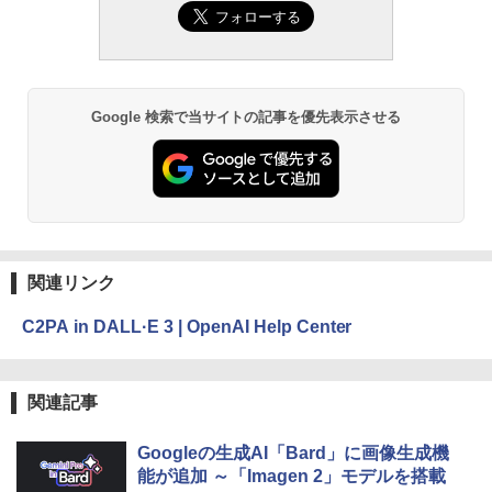
ズ (はぴーイラストLabo)
4(最新 永続版)|オンラインコード版|Wind
ない、大きな画面で読みやすい、6週間持
ows11、10/mac対応|PC2台
続バッテリー、6インチディスプレイ電子
書籍リーダー、ブラック、16GB、広告な
￥480
し
￥39,582
￥16,980
ClaudeCode いちばんやさしい 教科書:
Google 検索で当サイトの記事を優先表示させる
非エンジニア 初心者 素人 でも安心 使い
Robloxギフトカード - 2,000 Robux 【限
方 マニュアル AI副業にもコンテンツ作成
定バーチャルアイテムを含む】 【オンラ
にもKindle出版にも！ 非エンジニアのた
インゲームコード】 ロブロックス | オン
Kindle Paperwhite シグニチャーエディ
めのAIコーディング入門シリーズ
ラインコード版
ション (32GB) 7インチディスプレイ、明
るさ自動調整、色調調節ライト、12週間
持続バッテリー、広告なし、メタリック
￥99
￥3,200
ブラック
関連リンク
￥27,980
1冊ですべて身につくHTML & CSSとWe
Robloxギフトカード - 1000 Robux 【限
bデザイン入門講座［第2版］
定バーチャルアイテムを含む】 【オンラ
C2PA in DALL·E 3 | OpenAI Help Center
インゲームコード】 ロブロックス |オン
ラインコード版
Amazon Kindle Colorsoft | 16GBストレ
￥2,326
ージ、防水、7インチカラーディスプレ
イ、色調調節ライト、最大8週間持続バッ
￥1,600
関連記事
テリー、広告無し、ブラック (2025年発
売)
FM TOWNS ハイパー・カタログ: 本体ハ
ードウェア・市販ソフトウェアのパーフ
Windows版 | Minecraft (マインクラフ
Googleの生成AI「Bard」に画像生成機
￥31,980
ェクトリストと最新エミュレータ紹介
ト): Java & Bedrock Edition | オンライ
能が追加 ～「Imagen 2」モデルを搭載
ンコード版