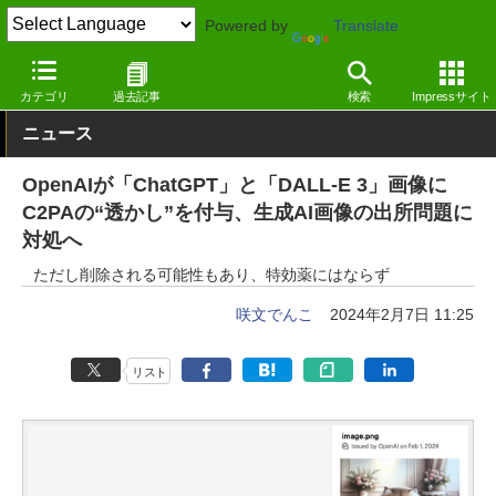
Powered by
Translate
窓の杜
ジェネレーティブAI
画像生成
カテゴリ
過去記事
検索
Impressサイト
ニュース
OpenAIが「ChatGPT」と「DALL-E 3」画像に
C2PAの“透かし”を付与、生成AI画像の出所問題に
対処へ
ただし削除される可能性もあり、特効薬にはならず
咲文でんこ
2024年2月7日 11:25
リスト