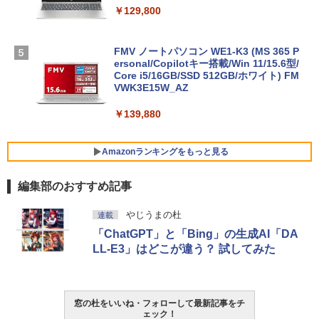
￥129,800
FMV ノートパソコン WE1-K3 (MS 365 P
ersonal/Copilotキー搭載/Win 11/15.6型/
Core i5/16GB/SSD 512GB/ホワイト) FM
VWK3E15W_AZ
￥139,880
Amazonランキングをもっと見る
編集部のおすすめ記事
Robloxギフトカード - 800 Robux 【限
生成AIパスポート公式テキスト 第４版
Amazon Kindle Paperwhite (16GB) 7イ
やじうまの杜
連載
定バーチャルアイテムを含む】 【オンラ
ンチディスプレイ、色調調節ライト、12
「ChatGPT」と「Bing」の生成AI「DA
インゲームコード】 ロブロックス | オン
週間持続バッテリー、広告なし、ブラッ
￥1,766
ラインコード版
ク
LL-E3」はどこが違う？ 試してみた
￥1,300
￥22,980
AIイラスト表現辞典: 思い通りの絵を引き
窓の杜をいいね・フォローして最新記事をチ
出す プロンプトの言葉 AI画像生成シリー
Microsoft Office Home & Business 202
Amazon Kindle - 目に優しい、かさばら
ェック！