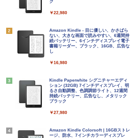
レイ、8GBメモリ、512GB SSD、1080p
ラインコード版
ク
FaceTime HDカメラ、Touch ID - インデ
ィゴ + 3年延長 AppleCare+ for 13インチ
￥1,300
￥22,980
MacBook Neo(A18 Pro)|ダウンロード版
AIイラスト表現辞典: 思い通りの絵を引き
￥162,598
出す プロンプトの言葉 AI画像生成シリー
Robloxギフトカード - 1000 Robux 【限
Amazon Kindle - 目に優しい、かさばら
ズ (はぴーイラストLabo)
定バーチャルアイテムを含む】 【オンラ
ない、大きな画面で読みやすい、6週間持
インゲームコード】 ロブロックス |オン
続バッテリー、6インチディスプレイ電子
tomtoc 360°保護 15.6 16インチ パソコ
ラインコード版
書籍リーダー、ブラック、16GB、広告な
￥480
ンケース Dell NEC Lavie ASUS HP dyna
し
book Lenovo対応
￥1,600
￥16,980
ClaudeCode いちばんやさしい 教科書:
￥2,952
非エンジニア 初心者 素人 でも安心 使い
方 マニュアル AI副業にもコンテンツ作成
Microsoft Office Home & Business 202
にもKindle出版にも！ 非エンジニアのた
4(最新 永続版)|オンラインコード版|Wind
Kindle Paperwhite シグニチャーエディ
めのAIコーディング入門シリーズ
Apple 2026 MacBook Air M5チップ搭載
ows11、10/mac対応|PC2台
ション (32GB) 7インチディスプレイ、明
13インチノートブック：AIとApple Intell
るさ自動調整、色調調節ライト、12週間
igence、13.6インチLiquid Retinaディ
持続バッテリー、広告なし、メタリック
￥99
￥39,582
スプレイ、16GBユニファイドメモリ、1
ブラック
TB SSDストレージ、12MPセンターフレ
ームカメラ、日本語キーボード、Touch I
￥27,980
1冊ですべて身につくHTML & CSSとWe
Robloxギフトカード - 2,000 Robux 【限
D - シルバー
bデザイン入門講座［第2版］
定バーチャルアイテムを含む】 【オンラ
インゲームコード】 ロブロックス | オン
￥261,414
ラインコード版
Amazon Kindle Colorsoft | 16GBストレ
￥1,292
ージ、防水、7インチカラーディスプレ