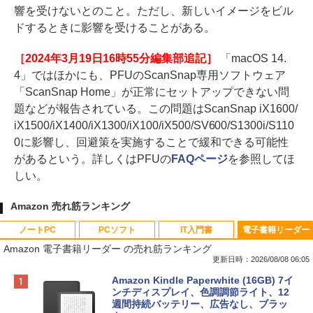
響を受けないとのこと。ただし、新しいイメージをビル
ドするときに影響を受けることがある。
［2024年3月19日16時55分編集部追記］
「macOS 14.
4」ではほかにも、PFUのScanSnap専用ソフトウェア
「ScanSnap Home」が正常にセットアップできない問
題などが報告されている。この問題はScanSnap iX1600/
iX1500/iX1400/iX1300/iX100/iX500/SV600/S1300i/S110
0に影響し、回避策を実施することで緩和できる可能性
があるという。詳しくはPFUの
FAQページ
を参照してほ
しい。
Amazon 売れ筋ランキング
ノートPC
PCソフト
IT入門書
電子書籍リーダー
Amazon 電子書籍リーダー の売れ筋ランキング
更新日時：2026/08/08 06:05
Apple 2026 MacBook Neo A18 Proチッ
Robloxギフトカード - 800 Robux 【限
生成AIパスポート公式テキスト 第４版
Amazon Kindle Paperwhite (16GB) 7イ
プ搭載13インチノートブック：AIとAppl
定バーチャルアイテムを含む】 【オンラ
ンチディスプレイ、色調調節ライト、12
e Intelligence、Liquid Retinaディスプ
インゲームコード】 ロブロックス | オン
週間持続バッテリー、広告なし、ブラッ
￥1,766