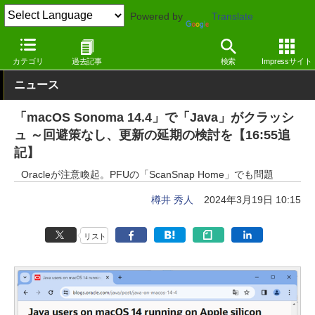
Powered by
Translate
窓の杜
プログラミング
プログラミング
Windows
カテゴリ
過去記事
検索
Impressサイト
ニュース
「macOS Sonoma 14.4」で「Java」がクラッシ
ュ ～回避策なし、更新の延期の検討を【16:55追
記】
Oracleが注意喚起。PFUの「ScanSnap Home」でも問題
樽井 秀人
2024年3月19日 10:15
リスト