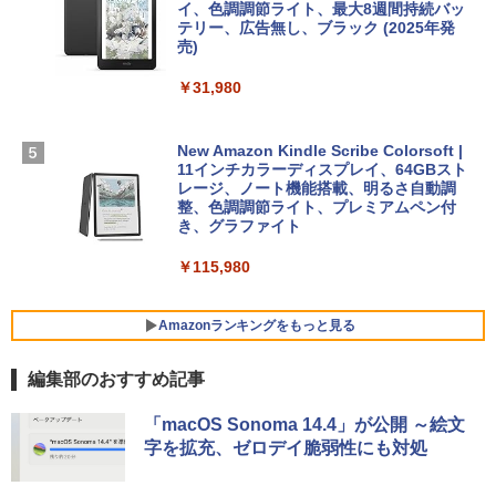
イ、色調調節ライト、最大8週間持続バッ
￥3,200
【Amazon.co.jp限定】 HP ノートパソコ
テリー、広告無し、ブラック (2025年発
ン 15-fd 15.6インチ 16GBメモリ 512GB
売)
FM TOWNS ハイパー・カタログ: 本体ハ
SSD インテル Core 5
ードウェア・市販ソフトウェアのパーフ
Windows版 | Minecraft (マインクラフ
￥31,980
ェクトリストと最新エミュレータ紹介
ト): Java & Bedrock Edition | オンライ
￥129,800
ンコード版
￥1,600
New Amazon Kindle Scribe Colorsoft |
￥3,600
FMV ノートパソコン WE1-K3 (MS 365 P
11インチカラーディスプレイ、64GBスト
ersonal/Copilotキー搭載/Win 11/15.6型/
レージ、ノート機能搭載、明るさ自動調
Core i5/16GB/SSD 512GB/ホワイト) FM
整、色調調節ライト、プレミアムペン付
VWK3E15W_AZ
き、グラファイト
￥139,880
￥115,980
Amazonランキングをもっと見る
編集部のおすすめ記事
「macOS Sonoma 14.4」が公開 ～絵文
字を拡充、ゼロデイ脆弱性にも対処