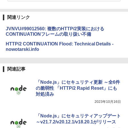
￥99
週間持続バッテリー、広告なし、ブラッ
ク
関連リンク
￥22,980
AIイラスト表現辞典: 思い通りの絵を引き
出す プロンプトの言葉 AI画像生成シリー
JVNVU#99012560: 複数のHTTP/2実装における
ズ (はぴーイラストLabo)
CONTINUATIONフレームの取り扱い不備
Amazon Kindle Colorsoft | 16GBストレ
￥480
ージ、防水、7インチカラーディスプレ
HTTP/2 CONTINUATION Flood: Technical Details -
イ、色調調節ライト、最大8週間持続バッ
nowotarski.info
テリー、広告無し、ブラック (2025年発
売)
FM TOWNS ハイパー・カタログ: 本体ハ
ードウェア・市販ソフトウェアのパーフ
￥31,980
ェクトリストと最新エミュレータ紹介
関連記事
￥1,600
New Amazon Kindle Scribe Colorsoft |
「Node.js」にセキュリティ更新 ～全6件
11インチカラーディスプレイ、64GBスト
の脆弱性 「HTTP/2 Rapid Reset」にも
レージ、ノート機能搭載、明るさ自動調
対処済み
整、色調調節ライト、プレミアムペン付
き、グラファイト
2023年10月16日
￥115,980
「Node.js」にセキュリティアップデート
～v21.7.2/v20.12.1/v18.20.1がリリース