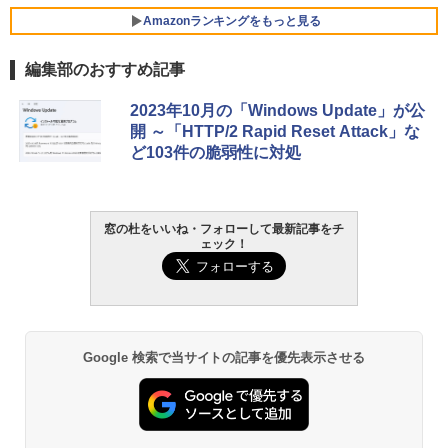
Core i5/16GB/SSD 512GB/ホワイト) FM
Amazonランキングをもっと見る
VWK3E15W_AZ
編集部のおすすめ記事
￥139,880
生成AIパスポート公式テキスト 第４版
Amazon Kindle - 目に優しい、かさばら
2023年10月の「Windows Update」が公
ない、大きな画面で読みやすい、6週間持
開 ～「HTTP/2 Rapid Reset Attack」な
続バッテリー、6インチディスプレイ電子
￥1,766
ど103件の脆弱性に対処
書籍リーダー、マッチャ、16GB、広告な
し
￥16,980
1冊ですべて身につくHTML & CSSとWe
窓の杜をいいね・フォローして最新記事をチ
ェック！
bデザイン入門講座［第2版］
Kindle Paperwhite シグニチャーエディ
ション (32GB) 7インチディスプレイ、明
￥1,292
るさ自動調整、色調調節ライト、12週間
持続バッテリー、広告なし、メタリック
ブラック
ClaudeCode いちばんやさしい 教科書:
Google 検索で当サイトの記事を優先表示させる
￥27,980
非エンジニア 初心者 素人 でも安心 使い
方 マニュアル AI副業にもコンテンツ作成
にもKindle出版にも！ 非エンジニアのた
めのAIコーディング入門シリーズ
Amazon Kindle Paperwhite (16GB) 7イ
ンチディスプレイ、色調調節ライト、12