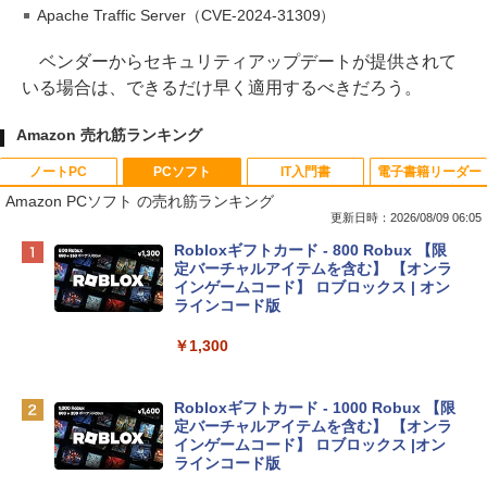
Apache Traffic Server（CVE-2024-31309）
ベンダーからセキュリティアップデートが提供されて
いる場合は、できるだけ早く適用するべきだろう。
Amazon 売れ筋ランキング
ノートPC
PCソフト
IT入門書
電子書籍リーダー
Amazon PCソフト の売れ筋ランキング
更新日時：2026/08/09 06:05
Apple 2026 MacBook Neo A18 Proチッ
Robloxギフトカード - 800 Robux 【限
プ搭載13インチノートブック：AIとAppl
定バーチャルアイテムを含む】 【オンラ
e Intelligenceのために設計、Liquid Ret
インゲームコード】 ロブロックス | オン
inaディスプレイ、8GBユニファイドメモ
ラインコード版
リ、512GB SSDストレージ、1080p Fac
eTime HDカメラ、Touch ID - インディ
￥1,300
ゴ
￥137,800
Robloxギフトカード - 1000 Robux 【限
定バーチャルアイテムを含む】 【オンラ
インゲームコード】 ロブロックス |オン
tomtoc 360°保護 15.6 16インチ パソコ
ラインコード版
ンケース Dell NEC Lavie ASUS HP dyna