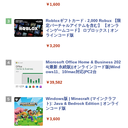
book Lenovo対応
￥1,600
￥2,952
Robloxギフトカード - 2,000 Robux 【限
定バーチャルアイテムを含む】 【オンラ
Apple 2026 MacBook Air M5チップ搭載
インゲームコード】 ロブロックス | オン
13インチノートブック：AIとApple Intell
ラインコード版
igence、13.6インチLiquid Retinaディ
スプレイ、16GBユニファイドメモリ、1
￥3,200
TB SSDストレージ、12MPセンターフレ
ームカメラ、日本語キーボード、Touch I
D - ミッドナイト
Microsoft Office Home & Business 202
4(最新 永続版)|オンラインコード版|Wind
￥278,800
ows11、10/mac対応|PC2台
￥39,582
【Amazon.co.jp限定】 HP ノートパソコ
ン 15-fd 15.6インチ 16GBメモリ 512GB
SSD インテル Core 5
Windows版 | Minecraft (マインクラフ
ト): Java & Bedrock Edition | オンライ
￥129,800
ンコード版
￥3,600
FMV ノートパソコン WE1-K3 (MS 365 P
ersonal/Copilotキー搭載/Win 11/15.6型/