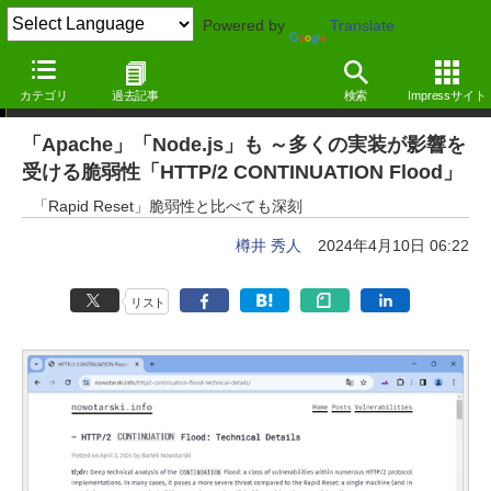
Powered by
Translate
ニュース
カテゴリ
過去記事
検索
Impressサイト
「Apache」「Node.js」も ～多くの実装が影響を
受ける脆弱性「HTTP/2 CONTINUATION Flood」
「Rapid Reset」脆弱性と比べても深刻
樽井 秀人
2024年4月10日 06:22
リスト