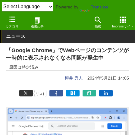
Powered by
Translate
窓の杜
生成AI
文章生成
カテゴリ
過去記事
検索
Impressサイト
ニュース
「Google Chrome」でWebページのコンテンツが
一時的に表示されなくなる問題が発生中
原因は特定済み
樽井 秀人
2024年5月21日 14:05
リスト