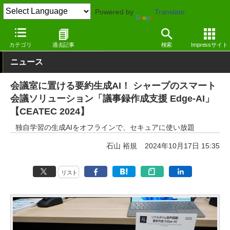
Powered by
Translate
窓の杜
生成AI
文章生成
カテゴリ
過去記事
検索
Impressサイト
ニュース
会議室に置ける要約生成AI！ シャープのスマート
会議ソリューション「議事録作成支援 Edge-AI」
【CEATEC 2024】
独自学習の生成AIをオフラインで、セキュアに使い放題
石山 裕規
2024年10月17日 15:35
リスト