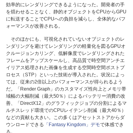
効率的にレンダリングできるようになった。開発者の手
を煩わせることなく、静的オブジェクトをCPUからGPU
に転送することでCPUへの負担を減らし、全体的なパフ
ォーマンスが改善される。
そのほかにも、可視化されていないオブジェクトのレ
ンダリングを避けてレンダリングの軽量化を図るGPUオ
クルージョンカリング、低解像度でレンダリングされた
フレームをアップスケールし、高品質で時空間アンチエ
イリアス処理された画像を生成する空間時空間ポストプ
ロセス（STP）といった技術が導入された。状況によっ
ては、従来の2倍以上のパフォーマンスが得られるよう
だ。「Render Graph」のカスタマイズ性向上とメモリ帯
域幅の大幅削減（最大50％）によるバッテリー消費の改
善、「DirectX12」のグラフィックジョブの分割によるマ
ルチスレッド環境でのCPUレイテンシ削減（最大40％）
などの貢献も大きい。この多くはアセットストアからダ
ウンロードできる
「Fantasy Kingdom」デモ
で体感でき
る。