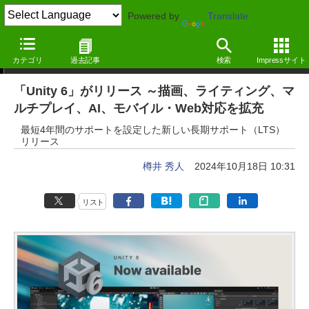
Powered by
Translate
ニュース
カテゴリ
過去記事
検索
Impressサイト
「Unity 6」がリリース ～描画、ライティング、マ
ルチプレイ、AI、モバイル・Web対応を拡充
最短4年間のサポートを設定した新しい長期サポート（LTS）
リリース
樽井 秀人
2024年10月18日 10:31
リスト