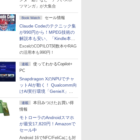
ツマンガ」が大集合
セール情報
Book Watch
Claude Codeのテクニック集
が990円から！MPEG技術の
解説本も安い、「Kindle本サ
マーセール」第2弾開始！
ExcelのCOPILOT関数本やRAG
の活用本も990円！
使ってわかるCopilot+
連載
PC
Snapdragon XのNPUでチャ
ットAIが動く！ Qualcomm向
けAI実行環境「GenieX」を
試してみた
本日みつけたお買い得
連載
情報
モトローラのAndroidスマホ
が最安17,820円！Amazonで
セール中
Android 16でNFC/FeliCaにも対