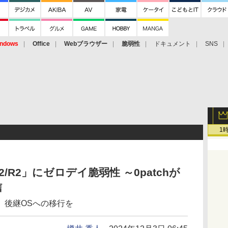
ndows
Office
Webブラウザー
脆弱性
ドキュメント
SNS
1
2012/R2」にゼロデイ脆弱性 ～0patchが
信
、後継OSへの移行を