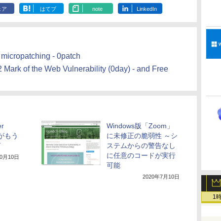
ェア
はてブ
note
LinkedIn
y micropatching - 0patch
Mark of the Web Vulnerability (0day) - and Free
er
Windows版「Zoom」
2」がもう
に未修正の脆弱性 ～シ
了
ステムからの警告なし
に任意のコードが実行
10月10日
可能
2020年7月10日
1