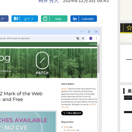
樽井 秀人
2024年12月3日 06:45
ェア
はてブ
note
LinkedIn
最