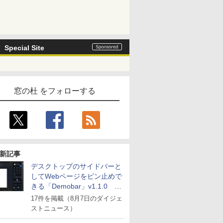
Special Site
窓の杜 をフォローする
新記事
デスクトップのサイドバーと
してWebページをピン止めで
きる「Demobar」v1.1.0 ほ
か
17件を掲載（8月7日のダイジェ
ストニュース）