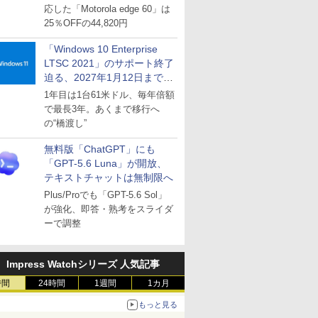
応した「Motorola edge 60」は
25％OFFの44,820円
「Windows 10 Enterprise
LTSC 2021」のサポート終了
迫る、2027年1月12日まで
～ESUは9月1日から販売
1年目は1台61米ドル、毎年倍額
で最長3年。あくまで移行へ
の“橋渡し”
無料版「ChatGPT」にも
「GPT-5.6 Luna」が開放、
テキストチャットは無制限へ
Plus/Proでも「GPT-5.6 Sol」
が強化、即答・熟考をスライダ
ーで調整
Impress Watchシリーズ 人気記事
時間
24時間
1週間
1カ月
もっと見る