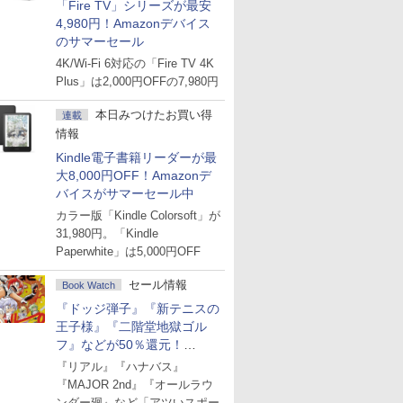
「Fire TV」シリーズが最安
4,980円！Amazonデバイス
のサマーセール
4K/Wi-Fi 6対応の「Fire TV 4K
Plus」は2,000円OFFの7,980円
本日みつけたお買い得
連載
情報
Kindle電子書籍リーダーが最
大8,000円OFF！Amazonデ
バイスがサマーセール中
カラー版「Kindle Colorsoft」が
31,980円。「Kindle
Paperwhite」は5,000円OFF
セール情報
Book Watch
『ドッジ弾子』『新テニスの
王子様』『二階堂地獄ゴル
フ』などが50％還元！
Amazonマンガ週末セール
『リアル』『ハナバス』
『MAJOR 2nd』『オールラウ
ンダー廻』など「アツいスポー