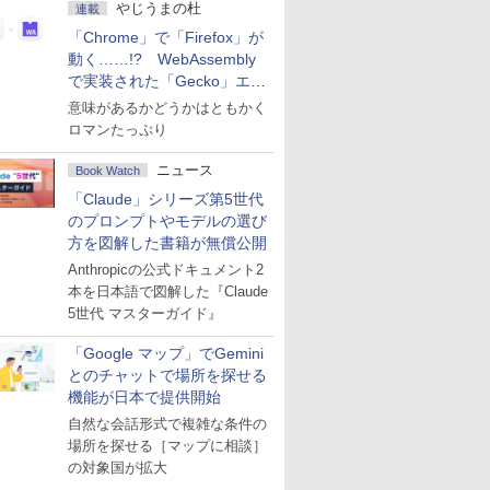
やじうまの杜
連載
「Chrome」で「Firefox」が
動く……!? WebAssembly
で実装された「Gecko」エン
ジン
意味があるかどうかはともかく
ロマンたっぷり
ニュース
Book Watch
「Claude」シリーズ第5世代
のプロンプトやモデルの選び
方を図解した書籍が無償公開
Anthropicの公式ドキュメント2
本を日本語で図解した『Claude
5世代 マスターガイド』
「Google マップ」でGemini
とのチャットで場所を探せる
機能が日本で提供開始
自然な会話形式で複雑な条件の
場所を探せる［マップに相談］
の対象国が拡大