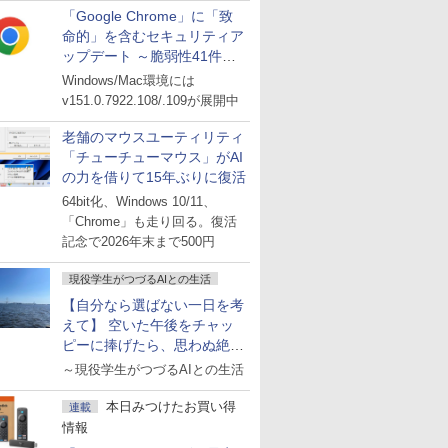
「Google Chrome」に「致
命的」を含むセキュリティア
ップデート ～脆弱性41件に
対処
Windows/Mac環境には
v151.0.7922.108/.109が展開中
老舗のマウスユーティリティ
「チューチューマウス」がAI
の力を借りて15年ぶりに復活
64bit化、Windows 10/11、
「Chrome」も走り回る。復活
記念で2026年末まで500円
現役学生がつづるAIとの生活
【自分なら選ばない一日を考
えて】 空いた午後をチャッ
ピーに捧げたら、思わぬ絶景
に出会った話
～現役学生がつづるAIとの生活
本日みつけたお買い得
連載
情報