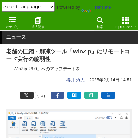
Powered by
Translate
窓の杜
セキュリティ
脆弱性
Windows
カテゴリ
過去記事
検索
Impressサイト
ニュース
老舗の圧縮・解凍ツール「WinZip」にリモートコ
ード実行の脆弱性
「WinZip 29.0」へのアップデートを
樽井 秀人
2025年2月14日 14:51
リスト