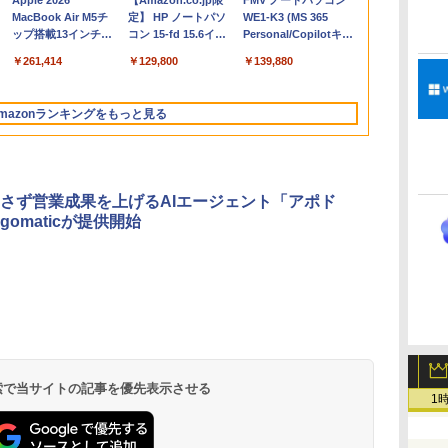
Apple 2026
【Amazon.co.jp限
FMV ノートパソコン
コ
MacBook Air M5チ
定】 HP ノートパソ
WE1-K3 (MS 365
ップ搭載13インチノ
コン 15-fd 15.6イン
Personal/Copilotキー
ートブック：AIと
チ 16GBメモリ
搭載/Win 11/15.6
￥261,414
￥129,800
￥139,880
Apple Intelligence、
512GB SSD インテ
型/Core i5/16GB/SSD
13.6インチLiquid
ル Core 5
512GB/ホワイト)
Retinaディスプレ
FMVWK3E15W_AZ
mazonランキングをもっと見る
イ、16GBユニファイ
ドメモリ、1TB SSD
ストレージ、12MPセ
ンターフレームカメ
ラ、日本語キーボー
さず営業成果を上げるAIエージェント「アポド
ド、Touch ID - シル
gomaticが提供開始
バー
Microsoft Office
ClaudeCode いちば
Kindle Paperwhite
Robloxギフトカード
1冊ですべて身につく
Amazon Kindle
Windows版 |
FM TOWNS ハイパ
New Amazon Kindle
定
Home & Business
んやさしい 教科書:
シグニチャーエディ
- 2,000 Robux 【限
HTML & CSSとWeb
Colorsoft | 16GBス
Minecraft (マインクラ
ー・カタログ: 本体ハ
Scribe Colorsoft | 11
2024(最新 永続版)|オ
非エンジニア 初心者
ション (32GB) 7イン
定バーチャルアイテ
デザイン入門講座
トレージ、防水、7イ
フト): Java & Bedrock
ードウェア・市販ソフ
インチカラーディスプ
持
ンラインコード
素人 でも安心 使い方
チディスプレイ、明
ムを含む】 【オンラ
［第2版］
ンチカラーディスプ
Edition | オンラインコ
トウェアのパーフェク
レイ、64GBストレー
￥39,582
￥99
￥27,980
￥3,200
￥1,292
￥31,980
￥3,600
￥1,600
￥115,980
 検索で当サイトの記事を優先表示させる
ン
版|Windows11、
マニュアル AI副業に
るさ自動調整、色調
インゲームコード】
レイ、色調調節ライ
ード版
トリストと最新エミュ
ジ、ノート機能搭載、
1
イ
10/mac対応|PC2台
もコンテンツ作成に
調節ライト、12週間
ロブロックス | オン
ト、最大8週間持続バ
レータ紹介
明るさ自動調整、色調
もKindle出版にも！
持続バッテリー、広
ラインコード版
ッテリー、広告無
調節ライト、プレミア
な
非エンジニアのため
告なし、メタリック
し、ブラック (2025
ムペン付き、グラファ