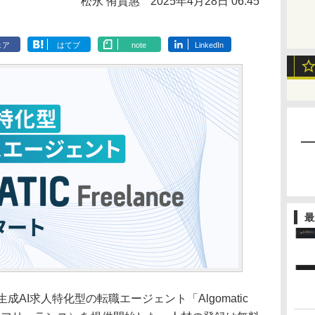
松永 侑貴惠
2025年4月28日 06:45
ェア
はてブ
note
LinkedIn
最
、生成AI求人特化型の転職エージェント「Algomatic