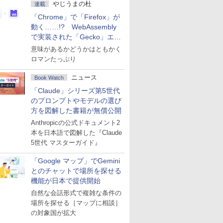
やじうまの杜
連載
「Chrome」で「Firefox」が
動く……!? WebAssembly
で実装された「Gecko」エン
ジン
意味があるかどうかはともかく
ロマンたっぷり
ニュース
Book Watch
「Claude」シリーズ第5世代
のプロンプトやモデルの選び
方を図解した書籍が無償公開
Anthropicの公式ドキュメント2
本を日本語で図解した『Claude
5世代 マスターガイド』
「Google マップ」でGemini
とのチャットで場所を探せる
機能が日本で提供開始
自然な会話形式で複雑な条件の
場所を探せる［マップに相談］
の対象国が拡大