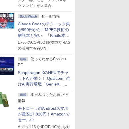
ツマンガ」が大集合
セール情報
Book Watch
Claude Codeのテクニック集
が990円から！MPEG技術の
解説本も安い、「Kindle本サ
マーセール」第2弾開始！
ExcelのCOPILOT関数本やRAG
の活用本も990円！
使ってわかるCopilot+
連載
PC
Snapdragon XのNPUでチャ
ットAIが動く！ Qualcomm向
けAI実行環境「GenieX」を
試してみた
本日みつけたお買い得
連載
情報
モトローラのAndroidスマホ
が最安17,820円！Amazonで
セール中
Android 16でNFC/FeliCaにも対