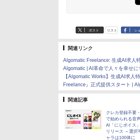
し
ポスト
リスト
シ
関連リンク
Algomatic Freelance: 生
Algomatic | AI革命で人々を幸せ
【Algomatic Works】生成AI
Freelance』正式提供スタート | Alg
関連記事
クレカ登録不要
で始められる音
AI「にじボイス
リリース ～選択
ャラは100体に