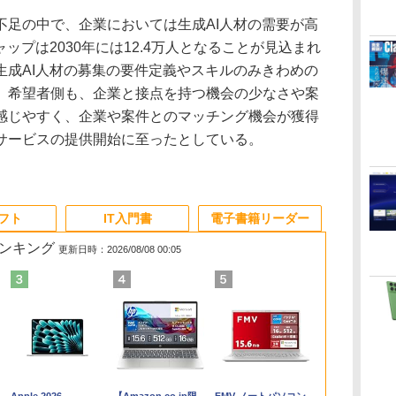
足の中で、企業においては生成AI人材の需要が高
ップは2030年には12.4万人となることが見込まれ
生成AI人材の募集の要件定義やスキルのみきわめの
、希望者側も、企業と接点を持つ機会の少なさや案
感じやすく、企業や案件とのマッチング機会が獲得
サービスの提供開始に至ったとしている。
ソフト
IT入門書
電子書籍リーダー
ランキング
更新日時：2026/08/08 00:05