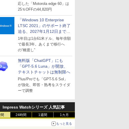
応した「Motorola edge 60」は
25％OFFの44,820円
「Windows 10 Enterprise
LTSC 2021」のサポート終了
迫る、2027年1月12日まで
～ESUは9月1日から販売
1年目は1台61米ドル、毎年倍額
で最長3年。あくまで移行へ
の“橋渡し”
無料版「ChatGPT」にも
「GPT-5.6 Luna」が開放、
テキストチャットは無制限へ
Plus/Proでも「GPT-5.6 Sol」
が強化、即答・熟考をスライダ
ーで調整
Impress Watchシリーズ 人気記事
時間
24時間
1週間
1カ月
もっと見る