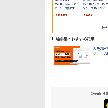
Apple 2026
tomtoc 360°保護
MacBook Neo A18
15.6 16インチ パソ
Proチップ搭載13イ
ンケース Dell NEC
ンチノートブック：
Lavie ASUS HP
￥162,598
￥2,952
AIとApple
dynabook Lenovo
Intelligence、Liquid
対応
Retinaディスプレ
A
イ、8GBメモリ、
512GB SSD、1080p
FaceTime HDカメ
編集部のおすすめ記事
ラ、Touch ID - イン
ディゴ + 3年延長
人を増や
AppleCare+ for 13イ
リ」、Al
ンチMacBook
Neo(A18 Pro)|ダウン
ロード版
Robloxギフトカード
生成AIパスポート公
Amazon Kindle
Robloxギフトカード
AIイラスト表現辞典:
Amazon Kindle - 目
- 800 Robux 【限定
式テキスト 第４版
Paperwhite (16GB)
- 1000 Robux 【限
思い通りの絵を引き
に優しい、かさばら
バーチャルアイテム
7インチディスプレ
バーチャルアイテム
出す プロンプトの言
ない、大きな画面で
￥1,766
を含む】 【オンライ
イ、色調調節ライ
を含む】 【オンライ
葉 AI画像生成シリー
読みやすい、6週間
￥1,300
￥22,980
￥1,600
￥480
￥16,980
Google
ンゲームコード】 ロ
ト、12週間持続バッ
ンゲームコード】 ロ
ズ (はぴーイラスト
続バッテリー、6イ
ブロックス | オンラ
テリー、広告なし、
ブロックス |オンラ
Labo)
チディスプレイ電子
インコード版
ブラック
ンコード版
書籍リーダー、ブラ
ック、16GB、広告