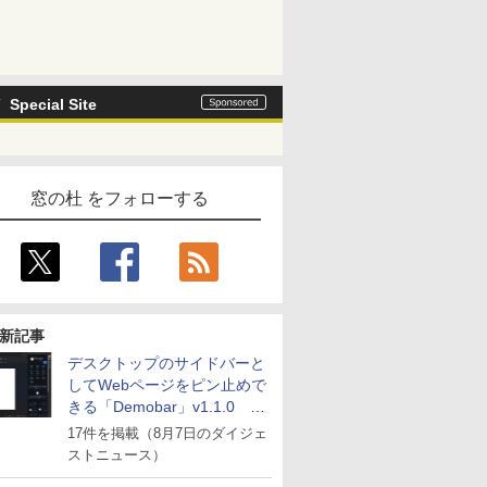
Special Site
窓の杜 をフォローする
新記事
デスクトップのサイドバーと
してWebページをピン止めで
きる「Demobar」v1.1.0 ほ
か
17件を掲載（8月7日のダイジェ
ストニュース）