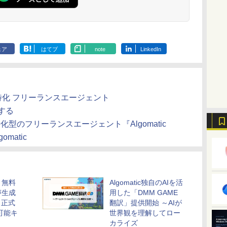
のAIコーディング入
ブラック
年発売)
イト
門シリーズ
ェア
はてブ
note
LinkedIn
成AI求人特化 フリーランスエージェント
にする
求人特化型のフリーランスエージェント『Algomatic
omatic
・無料
Algomatic独自のAIを活
声生成
用した「DMM GAME
」正式
翻訳」提供開始 ～AIが
可能キ
世界観を理解してロー
カライズ