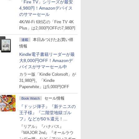
「Fire TV」シリーズが最安
4,980円！Amazonデバイス
のサマーセール
4K/Wi-Fi 6対応の「Fire TV 4K
Plus」は2,000円OFFの7,980円
本日みつけたお買い得
連載
情報
Kindle電子書籍リーダーが最
大8,000円OFF！Amazonデ
バイスがサマーセール中
カラー版「Kindle Colorsoft」が
31,980円。「Kindle
Paperwhite」は5,000円OFF
セール情報
Book Watch
『ドッジ弾子』『新テニスの
王子様』『二階堂地獄ゴル
フ』などが50％還元！
Amazonマンガ週末セール
『リアル』『ハナバス』
『MAJOR 2nd』『オールラウ
ンダー廻』など「アツいスポー