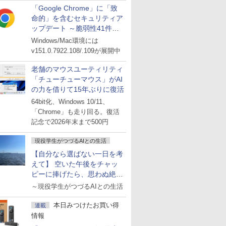
「Google Chrome」に「致
命的」を含むセキュリティア
ップデート ～脆弱性41件に
対処
Windows/Mac環境には
v151.0.7922.108/.109が展開中
老舗のマウスユーティリティ
「チューチューマウス」がAI
の力を借りて15年ぶりに復活
64bit化、Windows 10/11、
「Chrome」も走り回る。復活
記念で2026年末まで500円
現役学生がつづるAIとの生活
【自分なら選ばない一日を考
えて】 空いた午後をチャッ
ピーに捧げたら、思わぬ絶景
に出会った話
～現役学生がつづるAIとの生活
本日みつけたお買い得
連載
情報