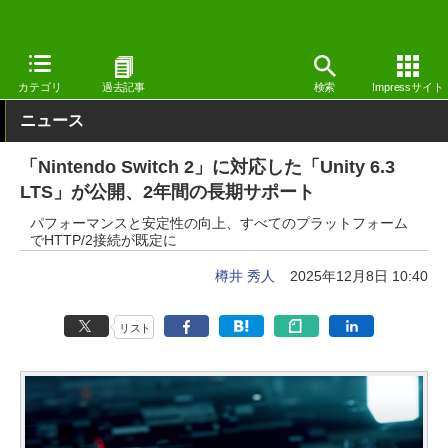
窓の杜
プログラミング
プログラミング
その他
カテゴリ
過去記事
検索
Impressサイト
ニュース
「Nintendo Switch 2」に対応した「Unity 6.3
LTS」が公開、2年間の長期サポート
パフォーマンスと安定性の向上、すべてのプラットフォーム
でHTTP/2接続が既定に
樽井 秀人
2025年12月8日 10:40
リスト